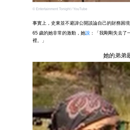
©
Entertainment Tonight / YouTube
事實上，史東並不避諱公開談論自己的財務困境
65 歲的她非常的激動，她
說
：「我剛剛失去了一
裡。」
她的弟弟