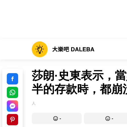
莎朗·史東表示，
半的存款時，都崩
人
-
-