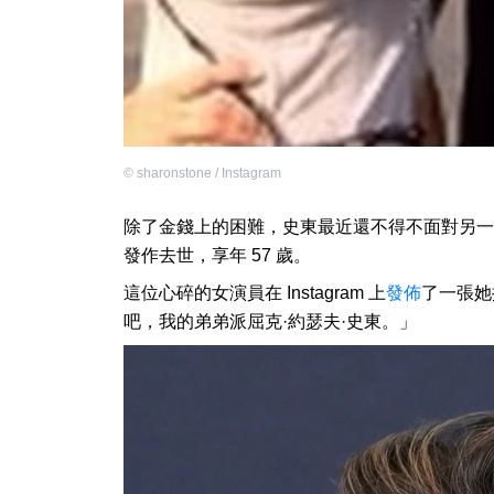
©
sharonstone / Instagram
除了金錢上的困難，史東最近還不得不面對另一
發作去世，享年 57 歲。
這位心碎的女演員在 Instagram 上
發佈
了一張她
吧，我的弟弟派屈克·約瑟夫·史東。」