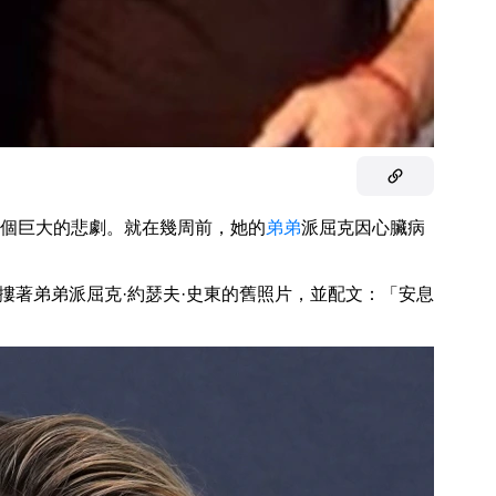
個巨大的悲劇。就在幾周前，她的
弟弟
派屈克因心臟病
摟著弟弟派屈克·約瑟夫·史東的舊照片，並配文：「安息