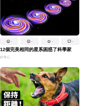
-
-
-
-
12個完美相同的星系困惑了科學家
好奇心