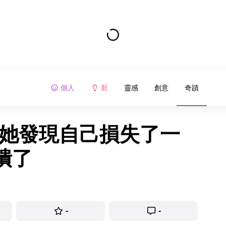
個人
新
靈感
創意
奇蹟
當她發現自己損失了一
潰了
-
-