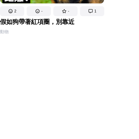
2
-
-
1
假如狗帶著紅項圈，別靠近
動物