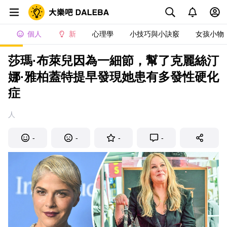
個人
新
心理學
小技巧與小訣竅
女孩小物
莎瑪·布萊兒因為一細節，幫了克麗絲汀
娜·雅柏蓋特提早發現她患有多發性硬化
症
人
-
-
-
-