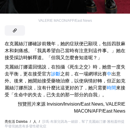
VALERIE MACON/AFP/East News
在克麗絲汀娜確診前幾年，她的症狀便已顯現，包括四肢麻
木和刺痛感。「我真希望自己當時有注意到這件事。」她在
接受採訪時解釋道。「但我又怎麼會知道呢？」
克麗絲汀娜還回憶說，在拍攝《死生之交》時，她曾一度失
去平衡，更在接受官方
診斷
之前，在一場網球比賽
中
出意
外。後來，她開始接受藥物治療，以使病情好轉，但正如克
麗絲汀娜所說，沒有什麼比這更好的了，她只需要
時間
來接
受「生命中的失去，已失去的那一部分的自我」。
預覽照片來源
Invision/Invision/East News
,
VALERIE
MACON/AFP/East News
亮生活 Daleba
/
人
/
莎瑪·布萊兒因為一細節，幫了克麗絲汀娜·雅柏蓋特提
早發現她患有多發性硬化症