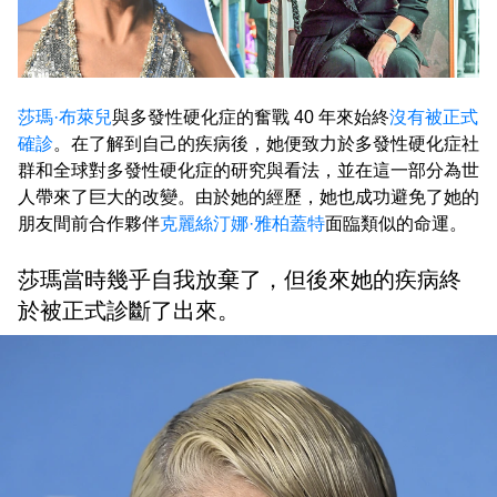
莎瑪·布萊兒
與多發性硬化症的奮戰 40 年來始終
沒有被正式
確診
。在了解到自己的疾病後，她便致力於多發性硬化症社
群和全球對多發性硬化症的研究與看法，並在這一部分為世
人帶來了巨大的改變。由於她的經歷，她也成功避免了她的
朋友間前合作夥伴
克麗絲汀娜·雅柏蓋特
面臨類似的命運。
莎瑪當時幾乎自我放棄了，但後來她的疾病終
於被正式診斷了出來。