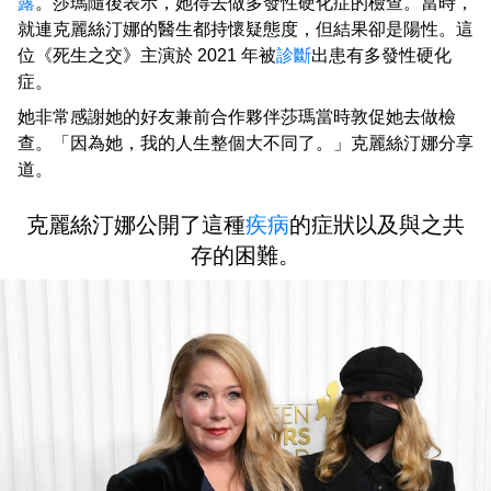
露
。莎瑪隨後表示，她得去做多發性硬化症的檢查。當時，
就連克麗絲汀娜的醫生都持懷疑態度，但結果卻是陽性。這
位《死生之交》主演於 2021 年被
診斷
出患有多發性硬化
症。
她非常感謝她的好友兼前合作夥伴莎瑪當時敦促她去做檢
查。「因為她，我的人生整個大不同了。」克麗絲汀娜分享
道。
克麗絲汀娜公開了這種
疾病
的症狀以及與之共
存的困難。