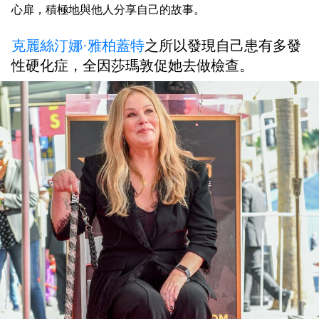
心扉，積極地與他人分享自己的故事。
克麗絲汀娜·雅柏蓋特
之所以發現自己患有多發
性硬化症，全因莎瑪敦促她去做檢查。