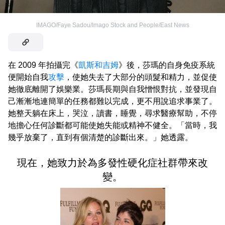
IMAGO/Faye Sadou/Imago Stock and People/East News
在 2009 年拍攝完《
凱斯和吉姆
》後，莎瑪的自身免疫系統
便開始自我
攻擊
，使她失去了大部分的頭髮和精力，並促使
她徹底離開了娛樂業。莎瑪長期與自我憎恨對抗，並發現自
己漸漸地連簡單的任務都難以完成，更不用說追求事業了。
她整天躺在床上，哭泣，讀書，睡覺，尋求醫療幫助，不停
地擔心任何診斷都可能使她失能或精神不健全。「當時，我
幾乎放棄了，直到有個清楚的診斷出來。」她透露。
現在，她致力於為多發性硬化症社群帶來改
變。