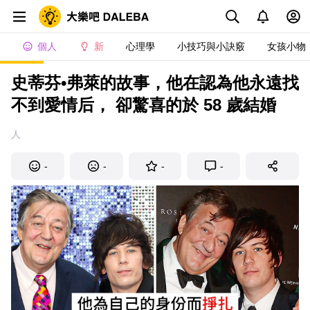
個人
新
心理學
小技巧與小訣竅
女孩小物
史蒂芬•弗萊的故事，他在認為他永遠找
不到愛情后， 卻驚喜的於 58 歲結婚
人
-
-
-
-