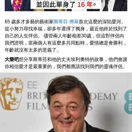
65 歲多才多藝的藝術家
斯蒂芬·弗萊
首次這麼的深陷愛河。
從小努力尋找幸福，卻多年選擇了獨身，最近他終於找到了
自己的人生伴侶。 儘管兩人年齡相差30歲，但這對伴侶向
我們證明，當兩個人有這麼多共同點時，愛情總是會勝利，
年齡就沒有太多的意義了。
大樂吧
想分享斯蒂芬和他的丈夫埃利奧特的故事，他們會讓
你相信愛才是最重要的，我們都應該找到我們的靈魂伴侶。