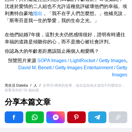
沈迷於愛情的二人組也不允許這種批評破壞他們的幸福。埃
利奧特自豪地
指出
，「我不在乎人們怎麼想。」他補充說，
「斯蒂芬是我一生的摯愛，我的生命之光。」
在他們結婚7年後，這對夫夫仍然感情很好，證明有時通往
幸福的道路是傾聽你的心，而不是擔心被社會評判。
你認為大的年齡差距應該阻止兩個人相愛嗎？
預覽照片來源
SOPA Images / LightRocket / Getty Images
,
David M. Benett / Getty Images Entertainment / Getty
Images
亮生活 Daleba
/
人
/
史蒂芬•弗萊的故事，他在認為他永遠找不到愛情后，
卻驚喜的於 58 歲結婚
分享本篇文章