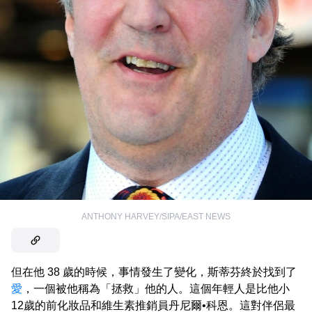
ANTHONY HARVEY/SIPA/EAST NEWS
但在他 38 歲的時候，事情發生了變化，斯蒂芬終於找到了
愛
，一個被他稱為「拯救」他的人。這個年輕人是比他小
12歲的前化妝品和維生素推銷員丹尼爾•科恩。這對伴侶最