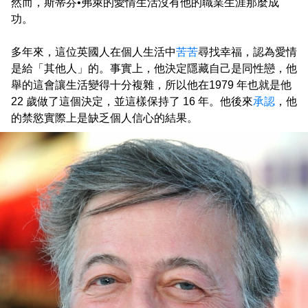
然而，斯蒂芬•弗萊的愛情生活沒有他的職業生涯那麼成
功。
多年來，這位英國人在個人生活中
苦苦
尋找幸福，認為愛情
是給「其他人」的。事實上，他決定隱藏自己是同性戀，他
舉的這會讓生活變得十分複雜，所以他在1979 年也就是他
22 歲做了這個決定，並這樣保持了 16 年。他後來
承認
，他
的禁慾實際上是缺乏個人信心的結果。