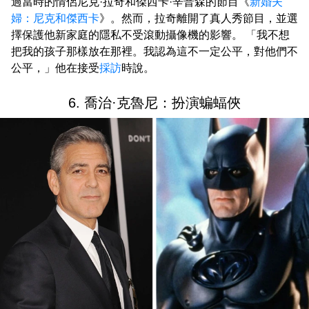
過當時的情侶尼克·拉奇和傑西卡·辛普森的節目《
新婚夫
婦：尼克和傑西卡
》。然而，拉奇離開了真人秀節目，並選
擇保護他新家庭的隱私不受滾動攝像機的影響。 「我不想
把我的孩子那樣放在那裡。我認為這不一定公平，對他們不
公平，」他在接受
採訪
時說。
6. 喬治·克魯尼：扮演蝙蝠俠