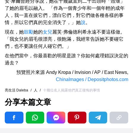
安·摩爾曾經分享說，她在十幾歲直到二十出頭時「毀壞」
了她的眉毛以融入。 「作為一個青少年和一個年輕的成年
人，我一直在拔它們，漂白它們，對它們做各種各樣的事
情，所以它們真的完全消失了，」她
說
。
現在，她
鼓勵
她的
女兒
麗芙·弗倫德利希永遠不要這樣做。
「我女兒的眉毛很漂亮，很飽滿，我經常告訴她不要碰它
們，也不要讓任何人碰它們。」
在他們當中，你最喜歡的明星是誰？你如何處理錯誤決定的
過去？
預覽照片來源
Andy Kropa / Invision / AP / East News
,
ChinaImages / Depositphotos.com
亮生活 Daleba
/
人
/
十幾位名人揭露他們真正後悔的事情
分享本篇文章