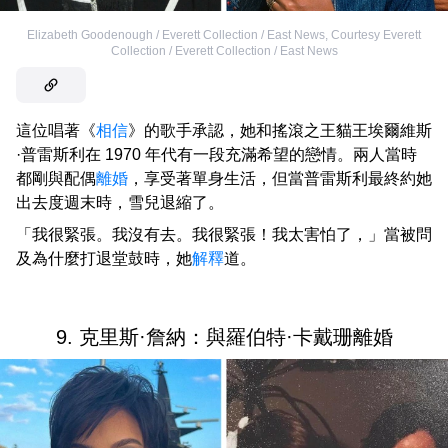
Elizabeth Goodenough / Everett Collection / East News
,
Courtesy Everett
Collection / Everett Collection / East News
這位唱著《
相信
》的歌手承認，她和搖滾之王貓王埃爾維斯
·普雷斯利在 1970 年代有一段充滿希望的戀情。兩人當時
都剛與配偶
離婚
，享受著單身生活，但當普雷斯利最終約她
出去度週末時，雪兒退縮了。
「我很緊張。我沒有去。我很緊張！我太害怕了，」當被問
及為什麼打退堂鼓時，她
解釋
道。
9. 克里斯·詹納：與羅伯特·卡戴珊離婚