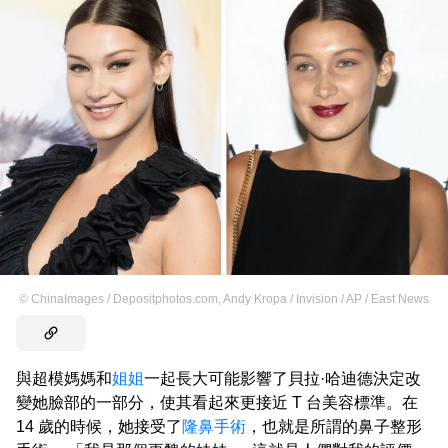
©
ChinaImages / Depositphotos.com
,
Andy Kropa / Invision / AP / East News
與超模媽媽和
姐姐
一起長大可能影響了貝拉·哈迪德決定改
變她臉部的一部分，使其看起來更接近 T 台美容標準。在
14 歲的時候，她接受了
隆鼻手術
，也就是所謂的鼻子整形