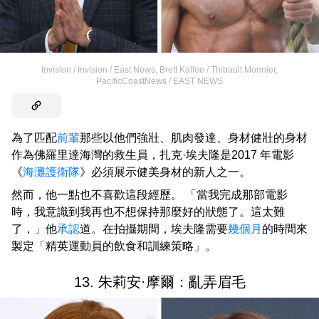
Invision / Invision / East News
,
Brett Kaffee / Thibault Monnier,
PacificCoastNews / EAST NEWS
為了匹配
前輩
那些以他們強壯、肌肉發達、身材健壯的身材
作為佛羅里達海灣的救生員，扎克·埃夫隆是2017 年電影
《
海灘護衛隊
》必須展示健美身材的新人之一。
然而，他一點也不喜歡這段經歷。 「當我完成那部電影
時，我意識到我再也不想保持那麼好的狀態了。這太難
了，」他
承認
道。在拍攝期間，埃夫隆需要
幾個月
的時間來
製定「精英運動員的飲食和訓練策略」。
13. 朱莉安·摩爾：亂弄眉毛