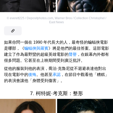
©
everett225 / Depositphotos.com
,
Warner Bros / Collection Christophel /
East News
如果你問一個在 1990 年代長大的人，最奇怪的蝙蝠俠電影
是哪部，《
蝙蝠俠與羅賓
》將是他們的最佳答案。這部電影
建立了作為最野蠻的超級英雄電影的
聲譽
，在銀幕內外都有
很多問題。它甚至在上映期間受到廣泛批評。
從他的服裝到他的表演，喬治·克魯尼從不迴避表達他對出
現在電影中的
後悔
。他甚至
承認
，在節目中觀看他「糟糕」
的表演會讓他「身體受到傷害」。
7. 柯特妮·考克斯：整形