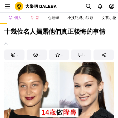
個人
新
心理學
小技巧與小訣竅
女孩小物
十幾位名人揭露他們真正後悔的事情
人
-
-
-
-