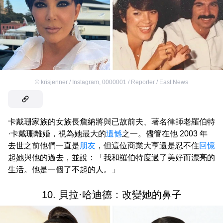
©
krisjenner / Instagram
,
0000001 / Reporter / East News
卡戴珊家族的女族長詹納將與已故前夫、著名律師老羅伯特
·卡戴珊離婚，視為她最大的
遺憾
之一。儘管在他 2003 年
去世之前他們一直是
朋友
，但這位商業大亨還是忍不住
回憶
起她與他的過去，並說：「我和羅伯特度過了美好而漂亮的
生活。他是一個了不起的人。」
10. 貝拉·哈迪德：改變她的鼻子