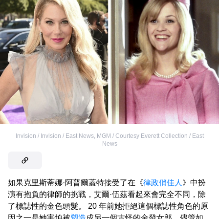
Invision / Invision / East News
,
MGM / Courtesy Everett Collection / East
News
如果克里斯蒂娜·阿普爾蓋特接受了在《
律政俏佳人
》中扮
演有抱負的律師的挑戰，艾爾·伍茲看起來會完全不同，除
了標誌性的金色頭髮。 20 年前她拒絕這個標誌性角色的原
因之一是她害怕被
塑造
成另一個古怪的金發女郎。儘管如