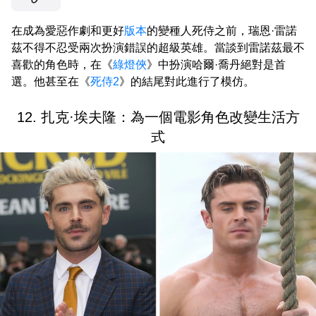
在成為愛惡作劇和更好
版本
的變種人死侍之前，瑞恩·雷諾
茲不得不忍受兩次扮演錯誤的超級英雄。當談到雷諾茲最不
喜歡的角色時，在《
綠燈俠
》中扮演哈爾·喬丹絕對是首
選。他甚至在《
死侍2
》的結尾對此進行了模仿。
12. 扎克·埃夫隆：為一個電影角色改變生活方
式