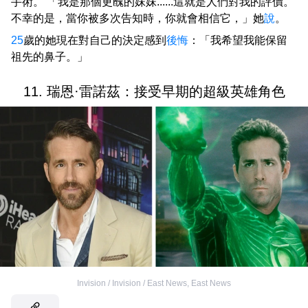
手術。 「我是那個更醜的妹妹......這就是人們對我的評價。
不幸的是，當你被多次告知時，你就會相信它，」她
說
。
25
歲的她現在對自己的決定感到
後悔
：「我希望我能保留
祖先的鼻子。」
11. 瑞恩·雷諾茲：接受早期的超級英雄角色
Invision / Invision / East News
,
East News