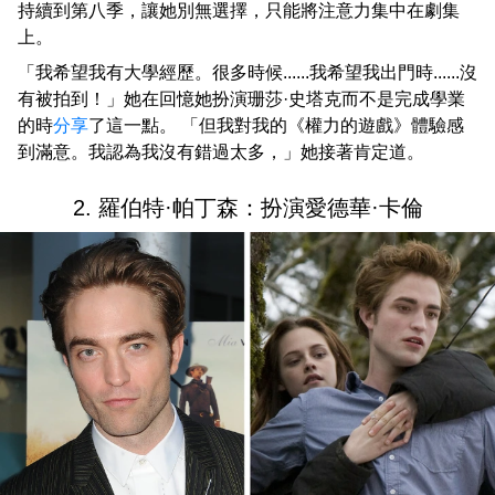
持續到第八季，讓她別無選擇，只能將注意力集中在劇集
上。
「我希望我有大學經歷。很多時候......我希望我出門時......沒
有被拍到！」她在回憶她扮演珊莎·史塔克而不是完成學業
的時
分享
了這一點。 「但我對我的《權力的遊戲》體驗感
到滿意。我認為我沒有錯過太多，」她接著肯定道。
2. 羅伯特·帕丁森：扮演愛德華·卡倫