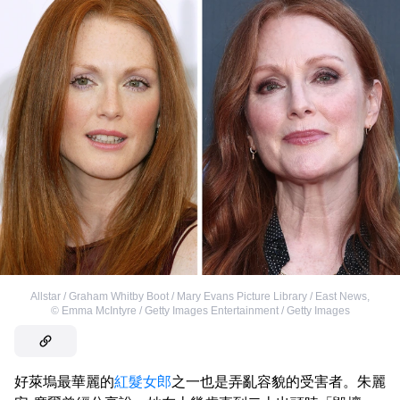
Allstar / Graham Whitby Boot / Mary Evans Picture Library / East News
,
©
Emma McIntyre / Getty Images Entertainment / Getty Images
好萊塢最華麗的
紅髮女郎
之一也是弄亂容貌的受害者。朱麗