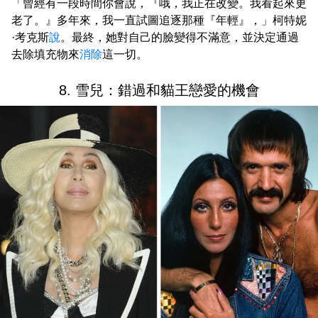
「曾經有一段時間你會說，『哦，我正在改變。我看起來更
老了。』多年來，我一直試圖追逐那種『年輕』，」柯特妮
·考克斯
說
。最終，她對自己的臉變得不滿意，並決定通過
去除填充物來
消除
這一切。
8. 雪兒：錯過和貓王戀愛的機會