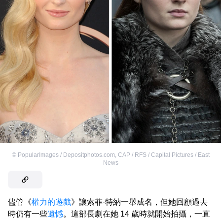
©
PopularImages / Depositphotos.com
,
CAP / RFS / Capital Pictures / East
News
儘管《
權力的遊戲
》讓索菲·特納一舉成名，但她回顧過去
時仍有一些
遺憾
。這部長劇在她 14 歲時就開始拍攝，一直