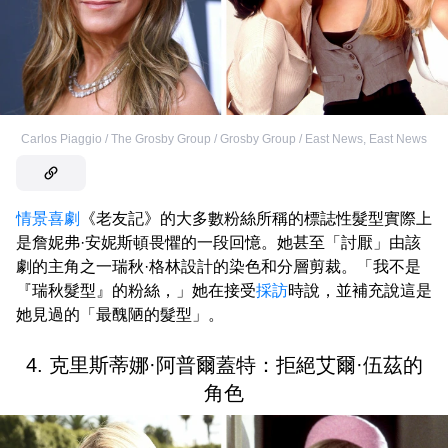
Carlos Piaggio / The Grosby Group / Grosby Group / East News
,
East News
情景喜劇
《老友記》的大多數粉絲所稱的標誌性髮型實際上
是詹妮弗·安妮斯頓畏懼的一段回憶。她甚至「討厭」由該
劇的主角之一瑞秋·格林設計的染色和分層剪裁。「我不是
『瑞秋髮型』的粉絲，」她在接受
採訪
時說，並補充說這是
她見過的「最醜陋的髮型」。
4. 克里斯蒂娜·阿普爾蓋特：拒絕艾爾·伍茲的
角色