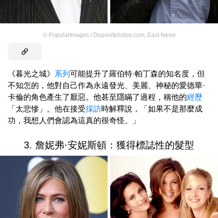
©
PopularImages / Depositphotos.com
,
East News
《暮光之城》
系列
可能提升了羅伯特·帕丁森的知名度，但
不知怎的，他對自己作為永遠發光、美麗、神秘的愛德華·
卡倫的角色產生了厭惡。他甚至隱瞞了過程，稱他的
經歷
「太悲慘」。他在接受
採訪
時解釋說，「如果不是那麼成
功，我想人們會認為這真的很奇怪。」
3. 詹妮弗·安妮斯頓：獲得標誌性的髮型