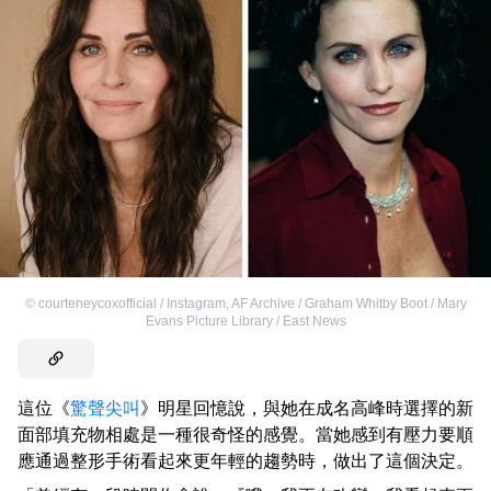
©
courteneycoxofficial / Instagram
,
AF Archive / Graham Whitby Boot / Mary
Evans Picture Library / East News
這位《
驚聲尖叫
》明星回憶說，與她在成名高峰時選擇的新
面部填充物相處是一種很奇怪的感覺。當她感到有壓力要順
應通過整形手術看起來更年輕的趨勢時，做出了這個決定。