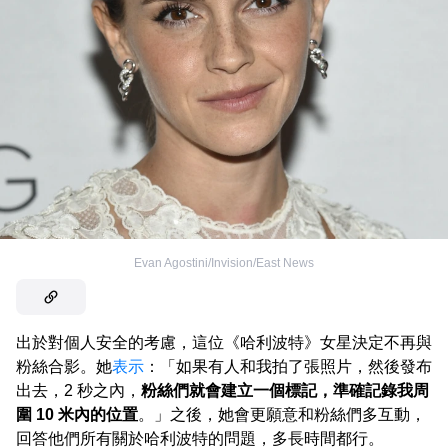
Evan Agostini/Invision/East News
出於對個人安全的考慮，這位《哈利波特》女星決定不再與
粉絲合影。她
表示
：「如果有人和我拍了張照片，然後發布
出去，2 秒之內，
粉絲們就會建立一個標記，準確記錄我周
圍 10 米內的位置
。」之後，她會更願意和粉絲們多互動，
回答他們所有關於哈利波特的問題，多長時間都行。