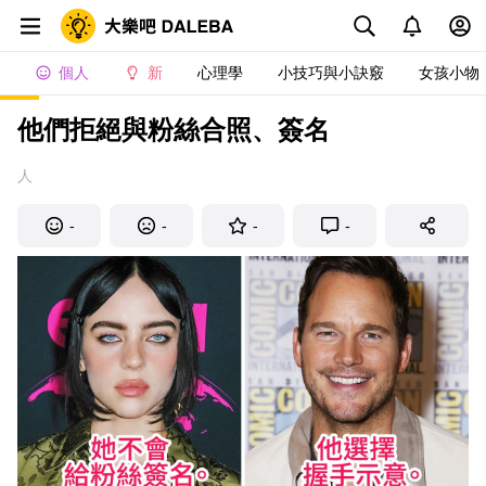
個人
新
心理學
小技巧與小訣竅
女孩小物
他們拒絕與粉絲合照、簽名
人
-
-
-
-