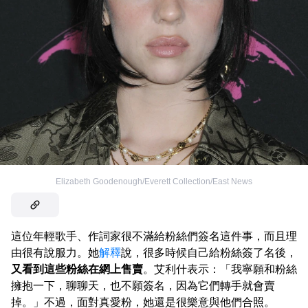
Elizabeth Goodenough/Everett Collection/East News
這位年輕歌手、作詞家很不滿給粉絲們簽名這件事，而且理
由很有說服力。她
解釋
說，很多時候自己給粉絲簽了名後，
又看到這些粉絲在網上售賣
。艾利什表示：「我寧願和粉絲
擁抱一下，聊聊天，也不願簽名，因為它們轉手就會賣
掉。」不過，面對真愛粉，她還是很樂意與他們合照。