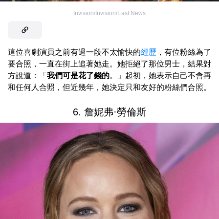
Invision/Invision/East News
這位喜劇演員之前有過一段不太愉快的
經歷
，有位粉絲為了
要合照，一直在街上追著她走。她拒絕了那位男士，結果對
方說道：「
我們可是花了錢的
。」起初，她表示自己不會再
和任何人合照，但近幾年，她決定只和友好的粉絲們合照。
6. 詹妮弗·勞倫斯