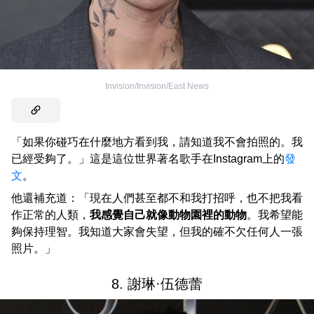
Invision/Invision/East News
「如果你碰巧在什麼地方看到我，請知道我不會拍照的。我
已經受夠了。」這是這位世界著名歌手在Instagram上的
發
文
。
他還補充道：「現在人們甚至都不和我打招呼，也不把我看
作正常的人類，
我感覺自己就像動物園裡的動物
。我希望能
夠保持理智。我知道大家會失望，但我的確不欠任何人一張
照片。」
8. 謝琳·伍德蕾