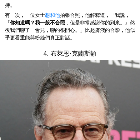
持。
有一次，一位女士
想和他
拍張合照，他解釋道，「我說，
『
你知道嗎？我一般不合照
，但是非常感謝你的到來。』然
後我們聊了一會兒，聊的很開心。」比起膚淺的合影，他似
乎更看重能與粉絲們真正對話。
4. 布萊恩·克蘭斯頓