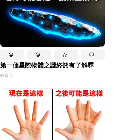
-
-
-
-
第一個星際物體之謎終於有了解釋
好奇心