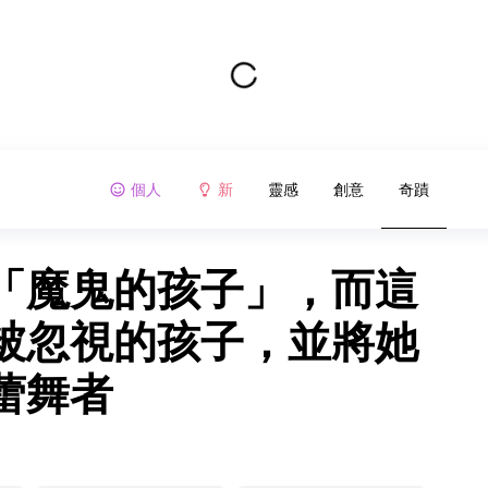
個人
新
靈感
創意
奇蹟
「魔鬼的孩子」，而這
被忽視的孩子，並將她
蕾舞者