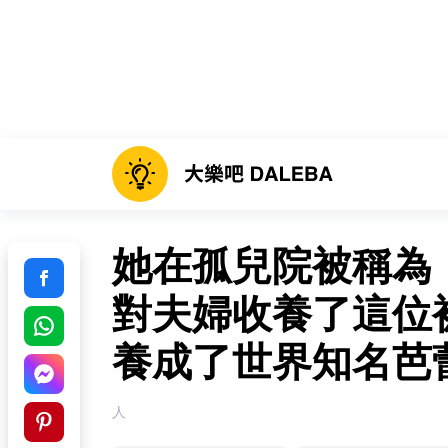
她在孤兒院被稱為
對夫婦收養了這位
養成了世界知名芭
人