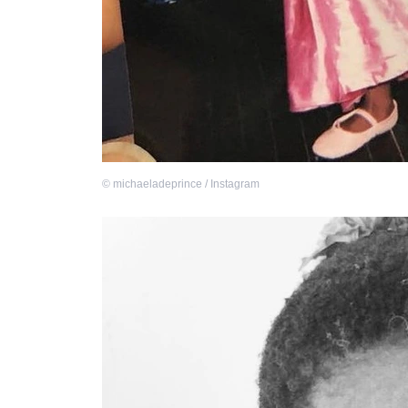
©
michaeladeprince / Instagram