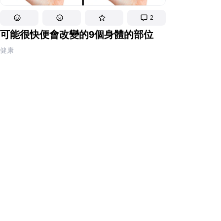
-
-
-
2
可能很快便會改變的9個身體的部位
健康