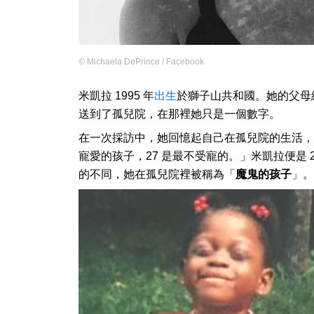
©
Michaela DePrince / Facebook
米凱拉 1995 年
出生
於獅子山共和國。她的父母
送到了孤兒院，在那裡她只是一個數字。
在一次採訪中，她回憶起自己在孤兒院的生活，
寵愛的孩子，27 是最不受寵的。」米凱拉便是
的不同，她在孤兒院裡被稱為「
魔鬼的孩子
」。