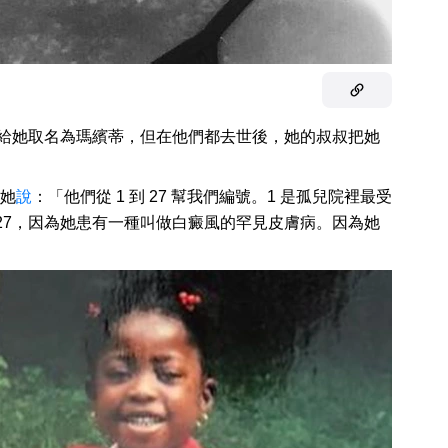
給她取名為瑪繽蒂，但在他們都去世後，她的叔叔把她
她
說
：「他們從 1 到 27 幫我們編號。1 是孤兒院裡最受
 27，因為她患有一種叫做白癜風的罕見皮膚病。因為她