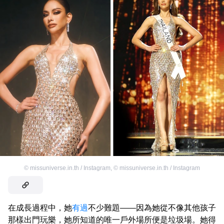
©
missuniverse.in.th / Instagram
,
©
missuniverse.in.th / Instagram
在成長過程中，她
有過
不少難題——因為她從不像其他孩子
那樣出門玩樂，她所知道的唯一戶外場所便是垃圾場。她得