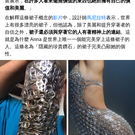
宙展示，
在許多人看來毫無價值的東西也絕對擁有自己的價
值和美麗
。」
在解釋這條裙子概念的
影片
中，設計師
馬尼拉特
表示，世界
上有很多漂亮的裙子，但他認為，除了美麗和提升穿著者的
自信之外，
裙子還必須與穿著它的人有著精神上的連結
。這
就是為什麼 Anna 是世界上唯一一個能完美穿上這條裙子的
人。這條名為「隱藏的珍貴鑽石」的裙子完美凸顯她的個
性。