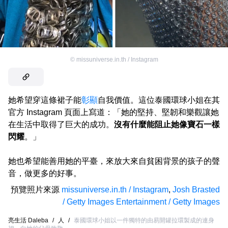
©
missuniverse.in.th / Instagram
她希望穿這條裙子能
彰顯
自我價值。這位泰國環球小姐在其
官方 Instagram 頁面上寫道：「她的堅持、堅韌和樂觀讓她
在生活中取得了巨大的成功。
沒有什麼能阻止她像寶石一樣
閃耀
。」
她也希望能善用她的平臺，來放大來自貧困背景的孩子的聲
音，做更多的好事。
預覽照片來源
missuniverse.in.th / Instagram
,
Josh Brasted
/ Getty Images Entertainment / Getty Images
亮生活 Daleba
/
人
/
泰國環球小姐以一件獨特的由易開罐拉環製成的連身