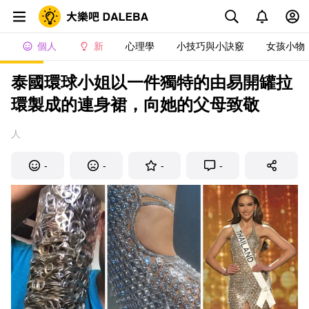
個人
新
心理學
小技巧與小訣竅
女孩小物
泰國環球小姐以一件獨特的由易開罐拉
環製成的連身裙，向她的父母致敬
人
-
-
-
-