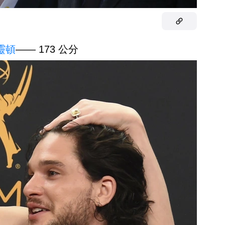
靈頓
—— 173 公分