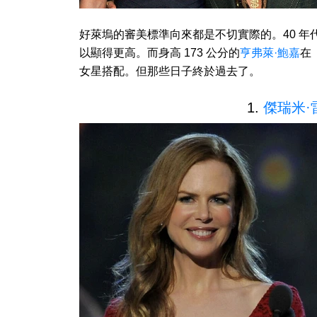
好萊塢的審美標準向來都是不切實際的。40 年
以顯得更高。而身高 173 公分的
亨弗萊·鮑嘉
在
女星搭配。但那些日子終於過去了。
1.
傑瑞米·