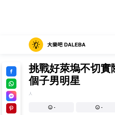
挑戰好萊塢不切實際
個子男明星
人
-
-