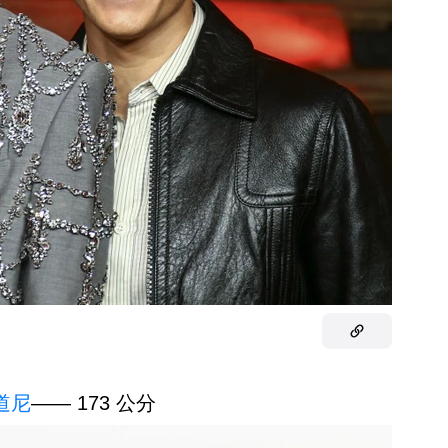
道尼
—— 173 公分