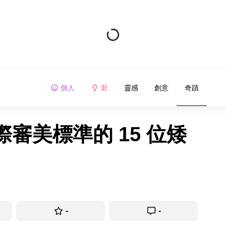
個人
新
靈感
創意
奇蹟
審美標準的 15 位矮
-
-