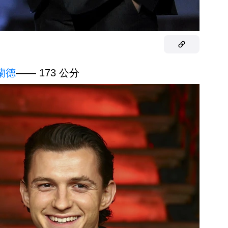
蘭德
—— 173 公分