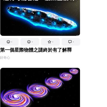
-
-
-
-
第一個星際物體之謎終於有了解釋
好奇心