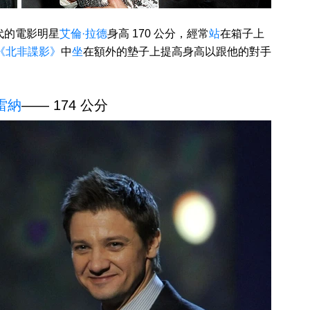
代的電影明星
艾倫·拉德
身高 170 公分，經常
站
在箱子上
《北非諜影》
中
坐
在額外的墊子上提高身高以跟他的對手
雷納
—— 174 公分