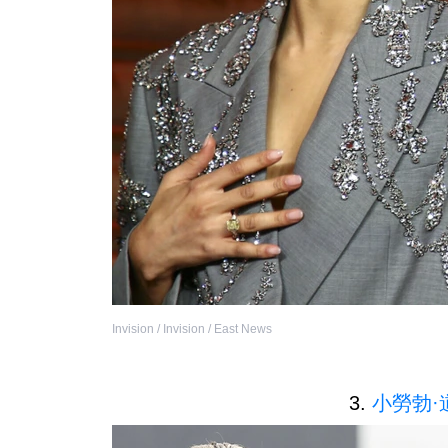
Invision / Invision / East News
3.
小勞勃·