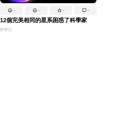
-
-
-
-
12個完美相同的星系困惑了科學家
好奇心