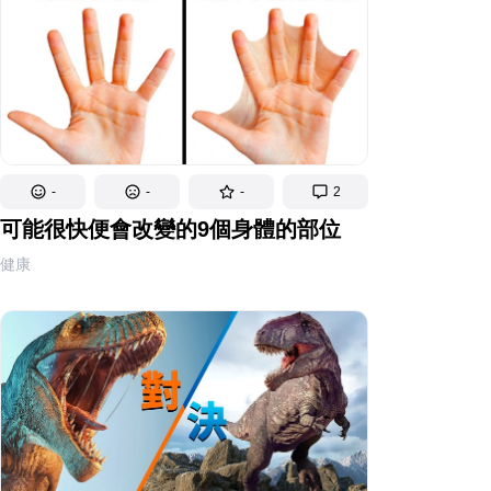
-
-
-
2
可能很快便會改變的9個身體的部位
健康