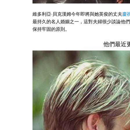
維多利亞·貝克漢姆今年即將與她英俊的丈夫
慶
最持久的名人婚姻之一，這對夫婦很少談論他們
保持牢固的原則。
他們最近