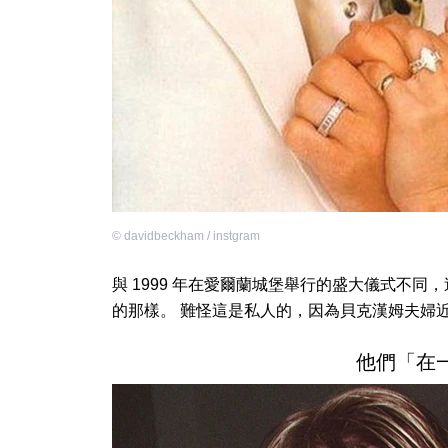
©
davidbeckham / instgram
與 1999 年在愛爾蘭城堡舉行的盛大儀式不
的那樣。 難怪這是私人的，因為貝克漢姆夫婦
他們「在