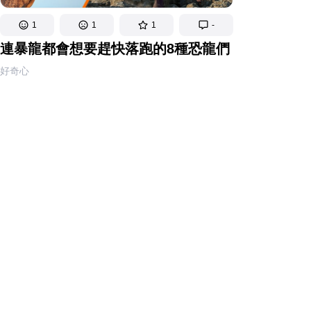
1
1
1
-
連暴龍都會想要趕快落跑的8種恐龍們
好奇心