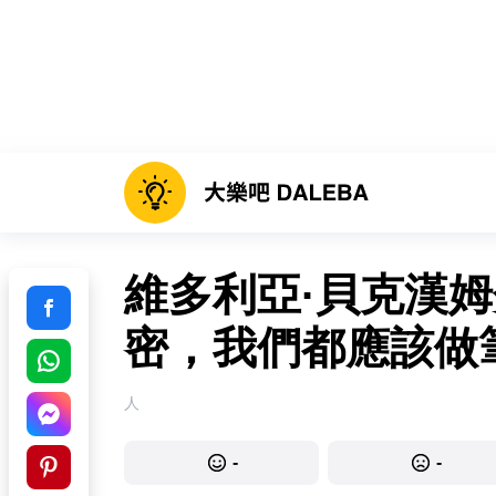
維多利亞·貝克漢姆
密，我們都應該做
人
-
-