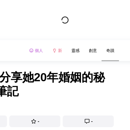
個人
新
靈感
創意
奇蹟
分享她20年婚姻的秘
筆記
-
-