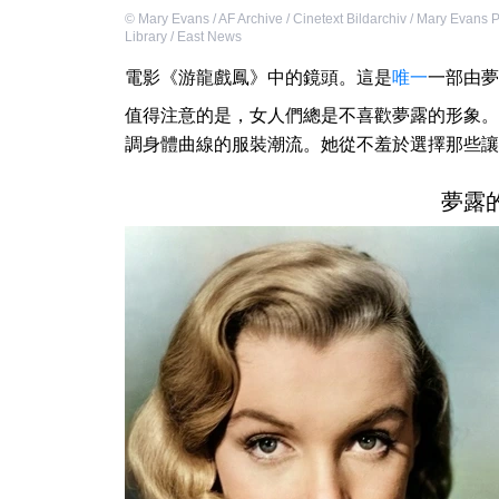
©
Mary Evans / AF Archive / Cinetext Bildarchiv / Mary Evans P
Library / East News
電影《游龍戲鳳》中的鏡頭。這是
唯一
一部由夢
值得注意的是，女人們總是不喜歡夢露的形象。
調身體曲線的服裝潮流。她從不羞於選擇那些讓
夢露