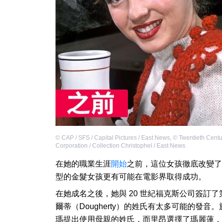
©
CAP / SFS / Capital Pictures / East News
,
©
Twentieth Centu
Corporation / Collection Christophel / East News
在她的職業生涯
開始
之前，這位女孩徹底改變了
型的金髮女孩更有可能在電影界取得成功。
在她成名之後，她與 20 世紀福克斯公司簽訂了第
爾蒂（Dougherty）的姓氏有太多可能的發
瑪提出使用母親的姓氏，而里昂選擇了瑪麗蓮，