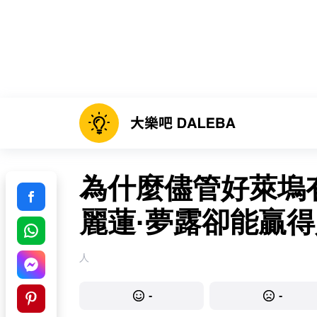
為什麼儘管好萊塢
麗蓮·夢露卻能贏
人
-
-