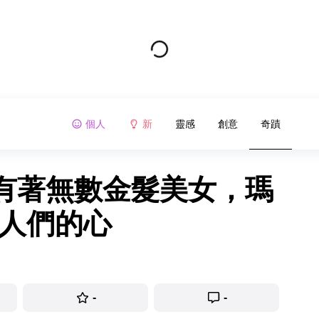
個人
新
靈感
創意
奇蹟
有著無數金髮美女，瑪
得人們的心
-
-