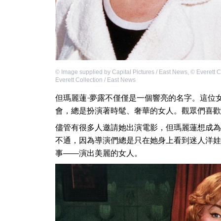
©
Image supplied by Capital Pictures / East News
,
©
Everett C
Everett Collection / East News
但瑪麗蓮·夢露不僅僅是一個響亮的名字。這位
會，總是扮演著時髦、奢華的女人。觀眾們喜歡
儘管有很多人邀請她出演電影，但瑪麗蓮想成為
不通，因為導演們總是只在她身上看到迷人洋娃
事——演出美麗的女人。