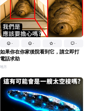
-
-
-
-
如果你在你家後院看到它，請立即打
電話求助
地方