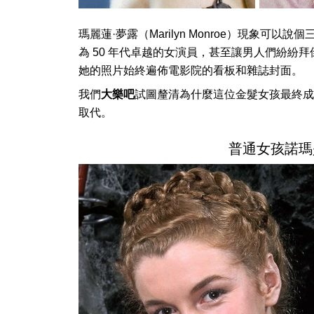
瑪麗蓮·夢露（Marilyn Monroe）現象
為 50 年代卓越的女演員，甚至讓男人們紛紛
她的照片始終遍佈電影院的看板和雜誌封面。
我們
大樂吧
試圖釐清為什麼這位金髮女孩最終成
取代。
普通女孩諾瑪