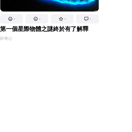
-
-
-
-
第一個星際物體之謎終於有了解釋
好奇心