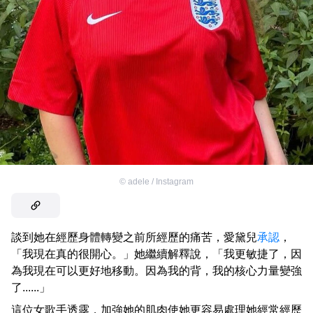
©
adele / Instagram
談到她在經歷身體轉變之前所經歷的痛苦，愛黛兒
承認
，
「我現在真的很開心。」她繼續解釋說，「我更敏捷了，因
為我現在可以更好地移動。因為我的背，我的核心力量變強
了......」
這位女歌手透露，加強她的肌肉使她更容易處理她經常經歷