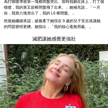
為打噴嚏導致第一塊椎間盤突出。當時我躺在床上，打了個
噴嚏，我的第五節椎間盤飛了出來。」她補充說，「一月
份，我第六塊突出了，我的 L6 椎間盤。」
然後她繼續承認，破腹產下她現在 9 歲的兒子安吉洛讓她
的問題變得更糟。她指出，「我的核心毫無用處。」
減肥讓她感覺更強壯