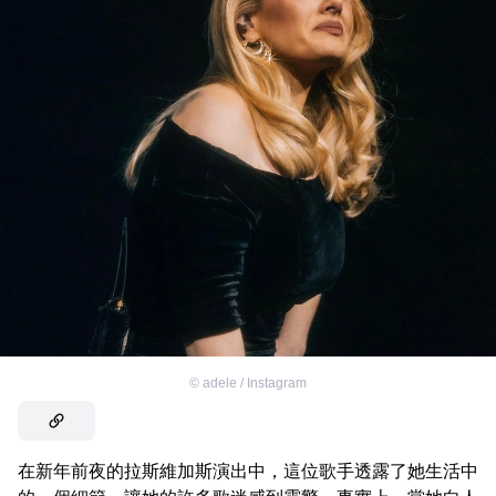
©
adele / Instagram
在新年前夜的拉斯維加斯演出中，這位歌手透露了她生活中