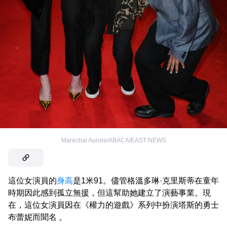
Marechal Aurore/ABACA/EAST NEWS
這位女演員的
身高
是1米91。儘管格溫多琳·克里斯蒂在童年
時期因此感到孤立無援，但這幫助她建立了演藝事業。現
在，這位女演員因在《權力的遊戲》系列中扮演塔斯的勇士
布蕾妮而聞名 。