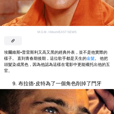
M.G.M. / Album/EAST NEWS
埃爾維斯•普雷斯利又高又黑的經典外表，並不是他實際的
樣子。 直到青春期後期，這位歌手都是天生的
金髮
。 他把
頭髮染成黑色，因為他認為這樣在電影中更能襯托出他的五
官。
9. 布拉德
·
皮特為了一個角色削掉了門牙