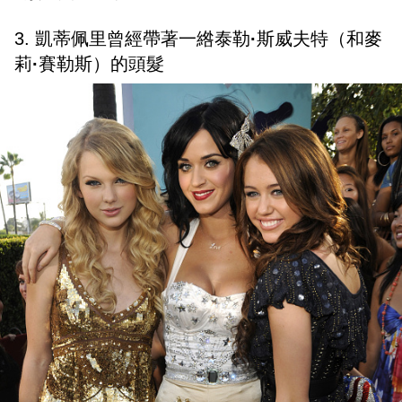
3. 凱蒂佩里曾經帶著一綹泰勒
·
斯威夫特（和麥
莉
·
賽勒斯）的頭髮