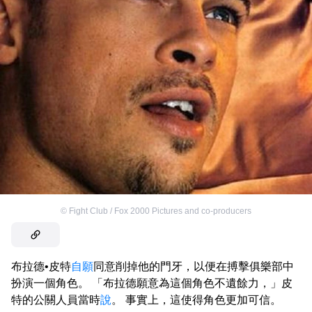
©
Fight Club / Fox 2000 Pictures and co-producers
布拉德•皮特
自願
同意削掉他的門牙，以便在搏擊俱樂部中
扮演一個角色。 「布拉德願意為這個角色不遺餘力，」皮
特的公關人員當時
說
。 事實上，這使得角色更加可信。