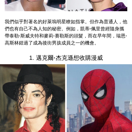
我們似乎對著名的好萊塢明星瞭如指掌。但作為普通人，他
們也有自己不為人知的秘密。例如，凱蒂
·
佩里曾經隨身攜
帶泰勒
·
斯威夫特和麥莉
·
賽勒斯的頭髮，而在早年間，瑞恩
·
高斯林錯過了成為後街男孩成員之一的機會。
1. 邁克爾
·
杰克遜想收購漫威