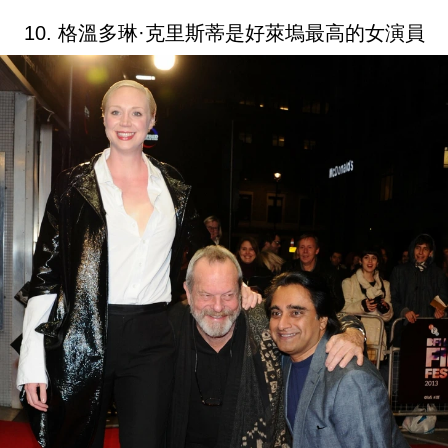
10. 格溫多琳·克里斯蒂是好萊塢最高的女演員