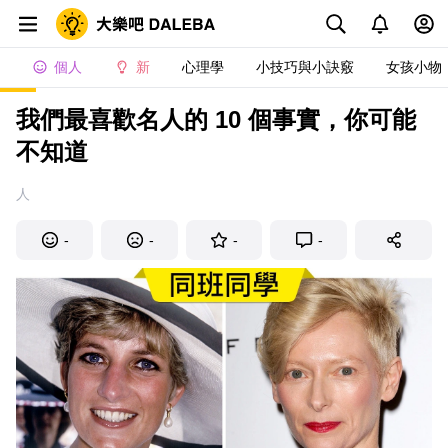
個人
新
心理學
小技巧與小訣竅
女孩小物
我們最喜歡名人的 10 個事實，你可能
不知道
人
-
-
-
-