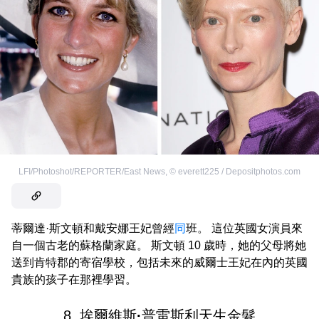
LFI/Photoshot/REPORTER/East News
,
©
everett225 / Depositphotos.com
蒂爾達·斯文頓和戴安娜王妃曾經
同
班。 這位英國女演員來
自一個古老的蘇格蘭家庭。 斯文頓 10 歲時，她的父母將她
送到肯特郡的寄宿學校，包括未來的威爾士王妃在內的英國
貴族的孩子在那裡學習。
8. 埃爾維斯
·
普雷斯利天生金髮