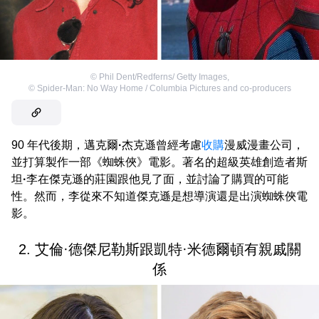
©
Phil Dent/Redferns/ Getty Images
,
©
Spider-Man: No Way Home / Columbia Pictures and co-producers
90 年代後期，邁克爾
·
杰克遜曾經考慮
收購
漫威漫畫公司，
並打算製作一部《蜘蛛俠》電影。著名的超級英雄創造者斯
坦
·
李在傑克遜的莊園跟他見了面，並討論了購買的可能
性。然而，李從來不知道傑克遜是想導演還是出演蜘蛛俠電
影。
2. 艾倫·德傑尼勒斯跟凱特·米德爾頓有親戚關
係