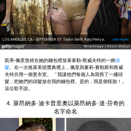
凱蒂
·
佩里曾經在她的錢包裡放著泰勒
·
斯威夫特的一綹
頭
髮
。在一次格萊美頒獎典禮上，佩里與麥莉
·
賽勒斯和斯威
夫特共用一個更衣室。 「我讓他們每個人為我剪了一縷頭
髮，把她們的頭髮放在我的錢包裡。是的，我是個怪胎！」
這位歌手說。
4. 萊昂納多·迪卡普里奧以萊昂納多·達·芬奇的
名字命名