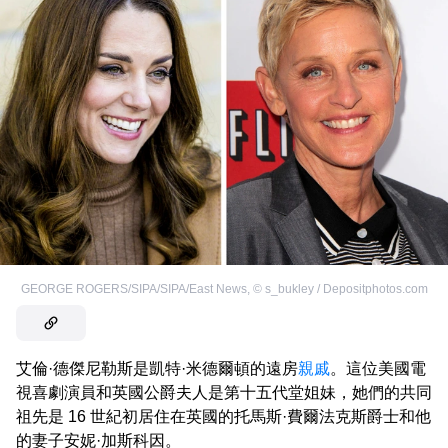
GEORGE ROGERS/SIPA/SIPA/East News
,
©
s_bukley / Depositphotos.com
艾倫·德傑尼勒斯是凱特·米德爾頓的遠房
親戚
。這位美國電
視喜劇演員和英國公爵夫人是第十五代堂姐妹，她們的共同
祖先是 16 世紀初居住在英國的托馬斯·費爾法克斯爵士和他
的妻子安妮·加斯科因。