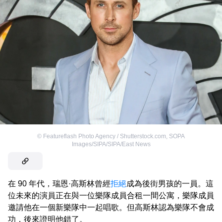
©
Featureflash Photo Agency / Shutterstock.com
,
SOPA
Images/SIPA/SIPA/East News
在 90 年代，瑞恩·高斯林曾經
拒絕
成為後街男孩的一員。這
位未來的演員正在與一位樂隊成員合租一間公寓，樂隊成員
邀請他在一個新樂隊中一起唱歌。但高斯林認為樂隊不會成
功，後來證明他錯了。