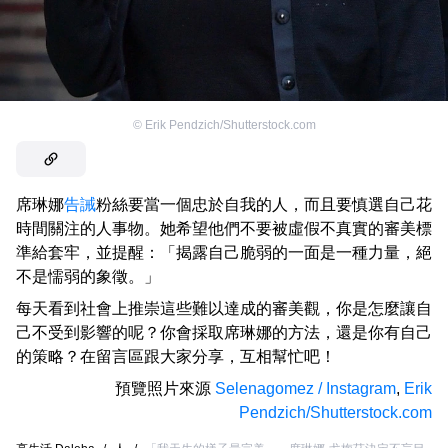
©
Erik Pendzich/Shutterstock.com
席琳娜
告誡
粉絲要當一個忠於自我的人，而且要慎選自己花
時間關注的人事物。她希望他們不要被虛假不真實的審美標
準給套牢，並提醒：「揭露自己脆弱的一面是一種力量，絕
不是懦弱的象徵。」
每天看到社會上推崇這些難以達成的審美觀，你是怎麼讓自
己不受到影響的呢？你會採取席琳娜的方法，還是你有自己
的策略？在留言區跟大家分享，互相幫忙吧！
預覽照片來源
Selenagomez / Instagram
,
Erik
Pendzich/Shutterstock.com