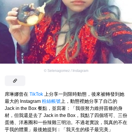
©
Selenagomez / Instagram
席琳娜曾在
TikTok
上分享一則限時動態，後來被轉發到她
最大的 Instagram
粉絲帳號
上，動態裡她分享了自己的
Jack in the Box 餐點，並寫著：「我很努力維持苗條的身
材，但我還是去了 Jack in the Box，我點了四個塔可、三份
蛋捲、洋蔥圈和一份辣雞三明治。不過老實說，我真的不在
乎我的體重」最後她提到：「我天生的樣子最完美」