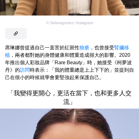
©
Selenagomez / Instagram
席琳娜曾提過自己一直苦於紅斑性
狼瘡
，也曾接受
腎臟移
植
，兩者都對她的身體健康和體重造成很大的影響。2020
年推出個人彩妝品牌「Rare Beauty」時，她接受《柯夢波
丹》的
訪問
時表示：「我的體重總是上上下下的」並提到自
己在很小的時候就學會要堅強起來保護自己。
「我變得更開心，更活在當下，也和更多人交
流」