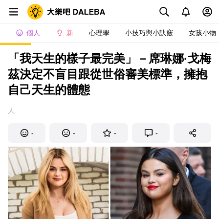
個人
新
心理學
小技巧與小訣竅
女孩小物
「我天生的樣子最完美」－席琳娜·戈梅
茲決定不盲目跟從世俗審美標準，擁抱
自己天生的體態
人
-
-
-
-