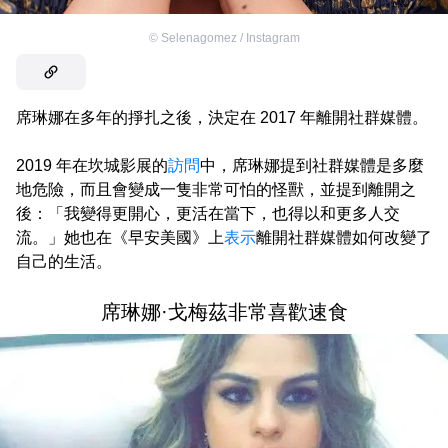
©
Selenagomez / Instagram
席琳娜在多年的掙扎之後，決定在 2017 年離開社群媒體。
2019 年在坎城影展的
訪問
中，席琳娜提到社群媒體是多麼
地危險，而且會變成一隻非常可怕的怪獸，並提到離開之
後：「我變得更開心，更活在當下，也得以和更多人交
流。」她也在《早安美國》上
表示
離開社群媒體如何改變了
自己的生活。
席琳娜·戈梅茲非常喜歡速食