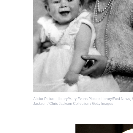
Allstar Picture Library/Mary Evans Picture Library/East News
,
Jackson / Chris Jackson Collection / Getty Images