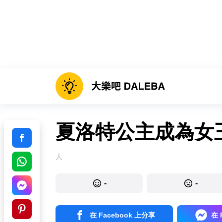
夏洛特公主成為女王
人
-
-
在 Facebook 上分享
在 