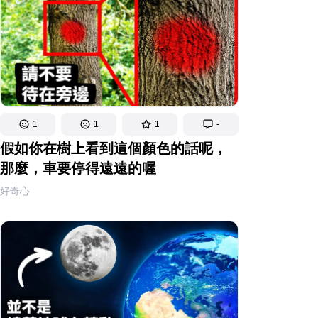
1
1
1
-
假如你在樹上看到這個顏色的話呢，
那麼，車要停得遠遠的喔
好奇心