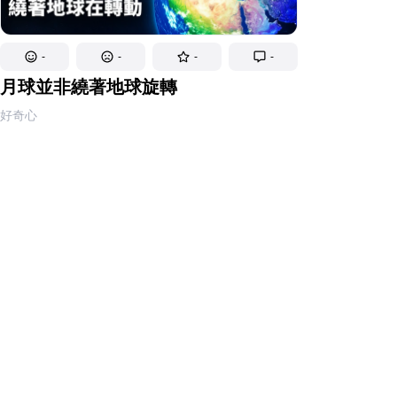
-
-
-
-
月球並非繞著地球旋轉
好奇心