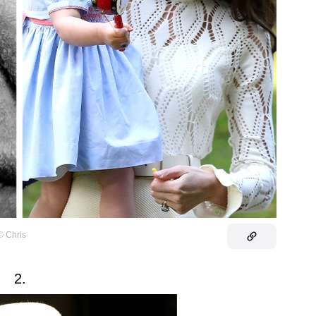
©
Chris
2.