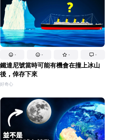
-
-
-
-
鐵達尼號當時可能有機會在撞上冰山
後，倖存下來
好奇心