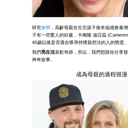
研究
表明
，高齡母親在生完孩子後幸福感會暴增
子有一些驚人的好處，卡梅隆·迪亞茲 (Camero
40歲以後是否適合懷孕持懷疑想法的人的態度
我們
亮生活
喜歡奇跡，所以，我們想跟你分享發生在知
神奇故事。
成為母親的過程很漫