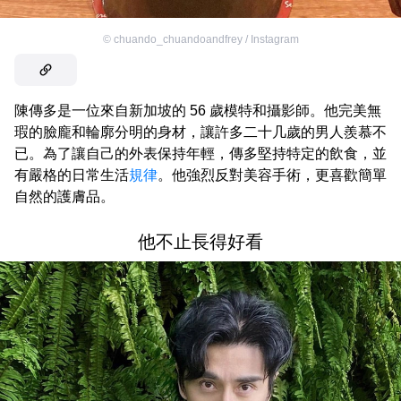
©
chuando_chuandoandfrey / Instagram
陳傳多是一位來自新加坡的 56 歲模特和攝影師。他完美無
瑕的臉龐和輪廓分明的身材，讓許多二十几歲的男人羨慕不
已。為了讓自己的外表保持年輕，傳多堅持特定的飲食，並
有嚴格的日常生活
規律
。他強烈反對美容手術，更喜歡簡單
自然的護膚品。
他不止長得好看