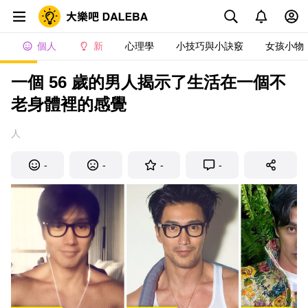
個人
新
心理學
小技巧與小訣竅
女孩小物
一個 56 歲的男人揭示了生活在一個不
老身體裡的感覺
人
-
-
-
-