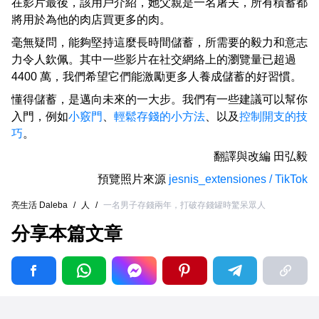
在影片最後，該用戶介紹，她父親是一名屠夫，所有積蓄都
將用於為他的肉店買更多的肉。
毫無疑問，能夠堅持這麼長時間儲蓄，所需要的毅力和意志
力令人欽佩。其中一些影片在社交網絡上的瀏覽量已超過
4400 萬，我們希望它們能激勵更多人養成儲蓄的好習慣。
懂得儲蓄，是邁向未來的一大步。我們有一些建議可以幫你
入門，例如
小竅門
、
輕鬆存錢的小方法
、以及
控制開支的技
巧
。
翻譯與改編
田弘毅
預覽照片來源
jesnis_extensiones / TikTok
亮生活 Daleba
/
人
/
一名男子存錢兩年，打破存錢罐時驚呆眾人
分享本篇文章