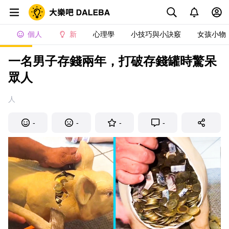
個人
新
心理學
小技巧與小訣竅
女孩小物
一名男子存錢兩年，打破存錢罐時驚呆
眾人
人
-
-
-
-