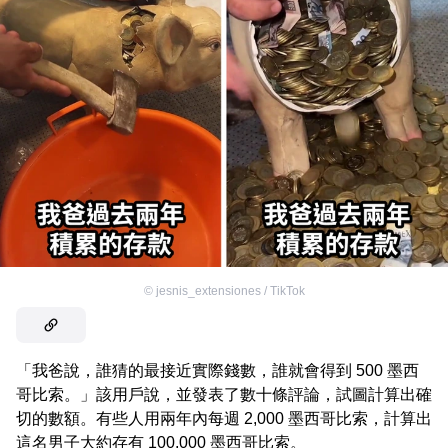
©
jesnis_extensiones / TikTok
「我爸說，誰猜的最接近實際錢數，誰就會得到 500 墨西
哥比索。」該用戶說，並發表了數十條評論，試圖計算出確
切的數額。有些人用兩年內每週 2,000 墨西哥比索，計算出
這名男子大約存有 100,000 墨西哥比索。