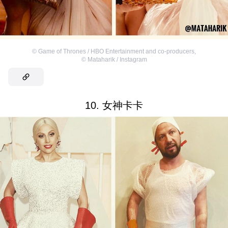
©
Game of Thrones / HBO Entertainment and co-producers
,
©
Mataharik / Instagram
10. 女神卡卡