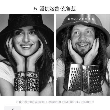
5. 潘妮洛普·克魯茲
©
penelopecruzoficial / Instagram
,
©
Mataharik / Instagram