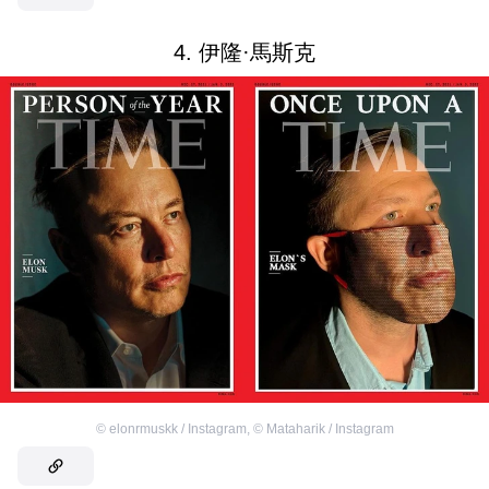
4. 伊隆·馬斯克
©
elonrmuskk / Instagram
,
©
Mataharik / Instagram