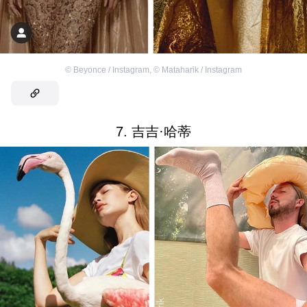
©
Beyonce / Instagram
,
©
Mataharik / Instagram
7. 吉吉·哈蒂