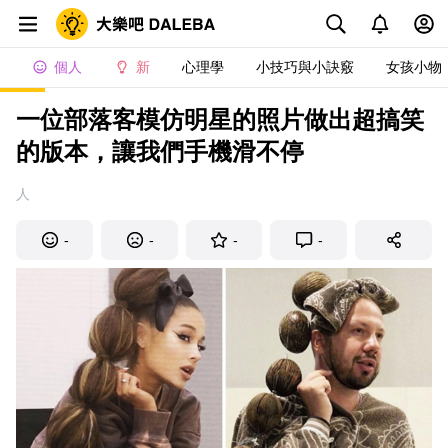
個人
新
心理學
小技巧與小訣竅
女孩小物
一位部落客模仿明星的照片做出超搞笑
的版本，讓我們手機滑不停
人
-
-
-
-