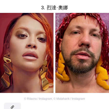
3. 烈達·奧娜
©
Ritaora / Instagram
,
©
Mataharik / Instagram