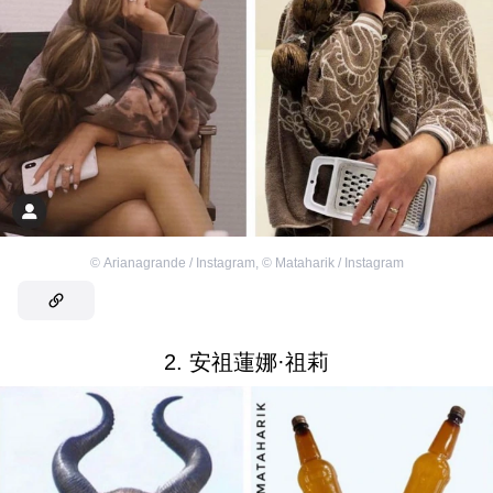
©
Arianagrande / Instagram
,
©
Mataharik / Instagram
2. 安祖蓮娜·祖莉