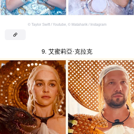
©
Taylor Swift / Youtube
,
©
Mataharik / Instagram
9. 艾蜜莉亞·克拉克