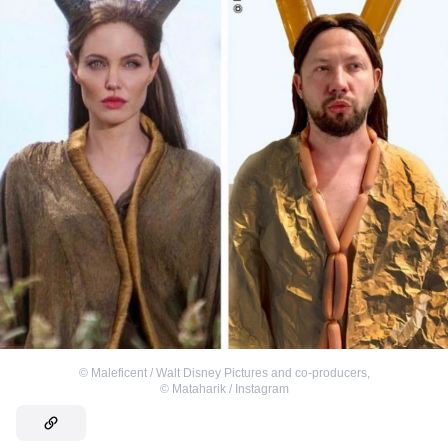
©
Maleficent / Walt Disney Pictures and co-producers
,
©
Mataharik / Instagram