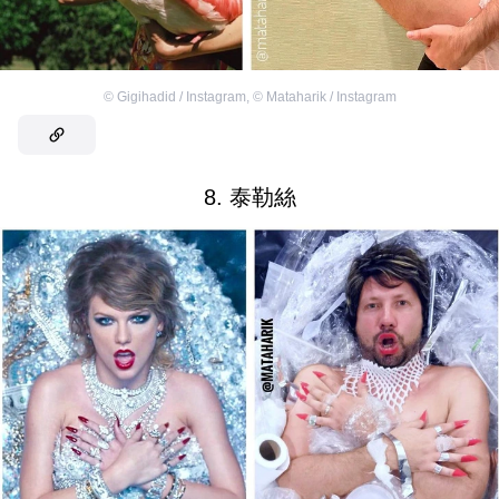
©
Gigihadid / Instagram
,
©
Mataharik / Instagram
8. 泰勒絲