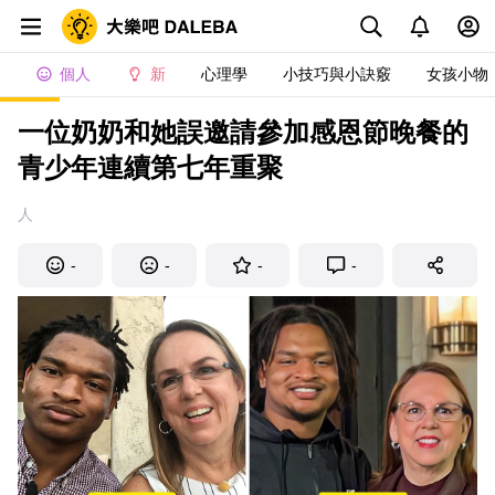
個人
新
心理學
小技巧與小訣竅
女孩小物
一位奶奶和她誤邀請參加感恩節晚餐的
青少年連續第七年重聚
人
-
-
-
-