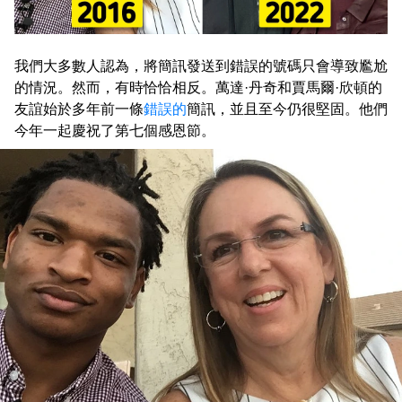
我們大多數人認為，將簡訊發送到錯誤的號碼只會導致尷尬
的情況。然而，有時恰恰相反。萬達·丹奇和賈馬爾·欣頓的
友誼始於多年前一條
錯誤的
簡訊，並且至今仍很堅固。他們
今年一起慶祝了第七個感恩節。