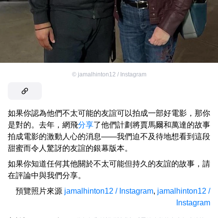
©
jamalhinton12 / Instagram
如果你認為他們不太可能的友誼可以拍成一部好電影，那你
是對的。去年，網飛
分享
了他們計劃將賈馬爾和萬達的故事
拍成電影的激動人心的消息——我們迫不及待地想看到這段
甜蜜而令人驚訝的友誼的銀幕版本。
如果你知道任何其他關於不太可能但持久的友誼的故事，請
在評論中與我們分享。
預覽照片來源
jamalhinton12 / Instagram
,
jamalhinton12 /
Instagram