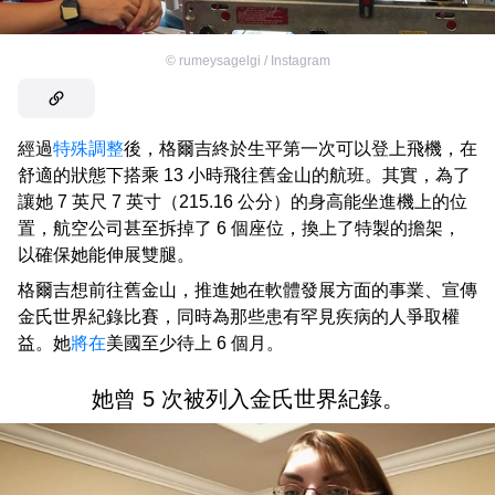
©
rumeysagelgi / Instagram
經過
特殊調整
後，格爾吉終於生平第一次可以登上飛機，在
舒適的狀態下搭乘 13 小時飛往舊金山的航班。其實，為了
讓她 7 英尺 7 英寸（215.16 公分）的身高能坐進機上的位
置，航空公司甚至拆掉了 6 個座位，換上了特製的擔架，
以確保她能伸展雙腿。
格爾吉想前往舊金山，推進她在軟體發展方面的事業、宣傳
金氏世界紀錄比賽，同時為那些患有罕見疾病的人爭取權
益。她
將在
美國至少待上 6 個月。
她曾 5 次被列入金氏世界紀錄。