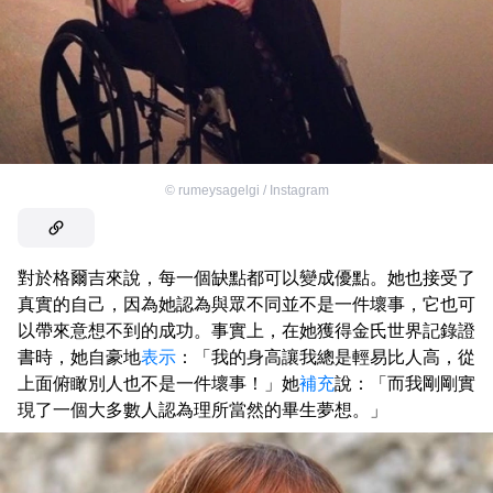
©
rumeysagelgi / Instagram
對於格爾吉來說，每一個缺點都可以變成優點。她也接受了
真實的自己，因為她認為與眾不同並不是一件壞事，它也可
以帶來意想不到的成功。事實上，在她獲得金氏世界記錄證
書時，她自豪地
表示
：「我的身高讓我總是輕易比人高，從
上面俯瞰別人也不是一件壞事！」她
補充
說：「而我剛剛實
現了一個大多數人認為理所當然的畢生夢想。」