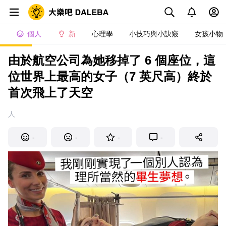
個人
新
心理學
小技巧與小訣竅
女孩小物
由於航空公司為她移掉了 6 個座位，這
位世界上最高的女子（7 英尺高）終於
首次飛上了天空
人
-
-
-
-