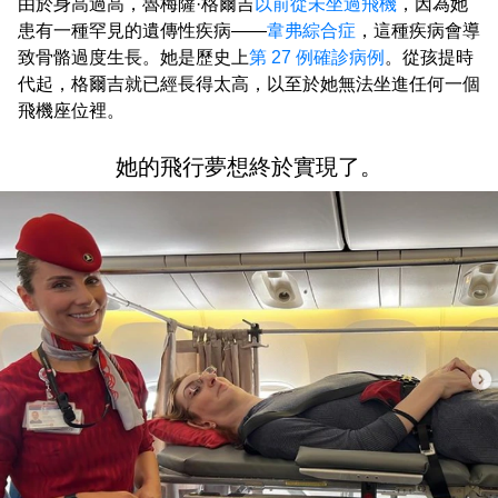
由於身高過高，魯梅薩·格爾吉
以前從未坐過飛機
，因為她
患有一種罕見的遺傳性疾病——
韋弗綜合症
，這種疾病會導
致骨骼過度生長。她是歷史上
第 27 例確診病例
。從孩提時
代起，格爾吉就已經長得太高，以至於她無法坐進任何一個
飛機座位裡。
她的飛行夢想終於實現了。