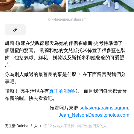
©
kyliejenner/instagram
凱莉·珍娜在父親節那天為她的伴侶崔維斯·史考特準備了一
個甜蜜的驚喜。 凱莉和她的女兒斯托米佈置了很多藍色裝
飾，包括氣球、鮮花、餅乾以及斯托米和她爸爸的可愛照
片。
你為別人做過的最善良的事是什麼？ 在下面留言與我們分
享吧。
噗嘶！ 亮生活現在有
真正的測驗
啦。 而且我們每天都會發
布新的喔。快去看看吧。
預覽照片來源
sofiavergara/instagram
,
Jean_Nelson/Depositphotos.com
亮生活 Daleba
/
人
/
這 12 位名人不遺餘力地取悅他們愛的人