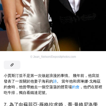
©
Jean_Nelson/Depositphotos.com
小賈斯汀並不是第一次做超浪漫的事情。 幾年前，他寫並
發表了一首關於他妻子海莉的
詩
。 當年他和席琳娜·戈梅茲
約會時，他曾帶她去一個空蕩蕩的體育場
約會
，他們在那裡
吃牛排，獨自看鐵達尼號。
7. 為了向蘇菲亞·薇格拉求婚，喬·曼格尼洛學