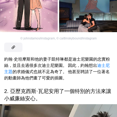
©
johnstamos/instagram
,
©
caitlinskybound/instagram
約翰·史坦摩斯和他的妻子凱特琳都是迪士尼樂園的忠實粉
絲，並且去過很多次迪士尼樂園。 因此，約翰想出
迪士尼
主題
的求婚儀式也就不足為奇了。 他甚至聘請了一位著名
的動畫師為他們畫了可愛的插圖。
2. 亞歷克西斯·瓦尼安用了一個特別的方法來讓
小威廉絲安心。