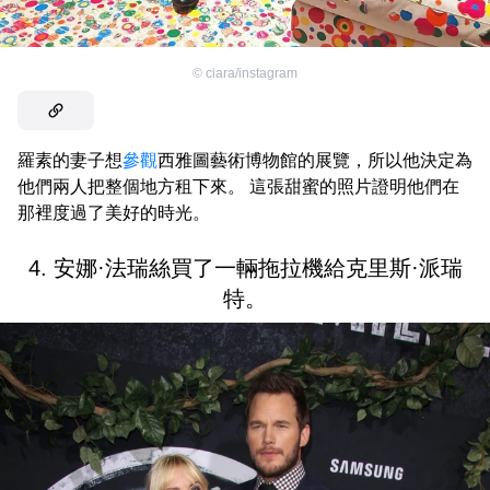
©
ciara/instagram
羅素的妻子想
參觀
西雅圖藝術博物館的展覽，所以他決定為
他們兩人把整個地方租下來。 這張甜蜜的照片證明他們在
那裡度過了美好的時光。
4. 安娜·法瑞絲買了一輛拖拉機給克里斯·派瑞
特。