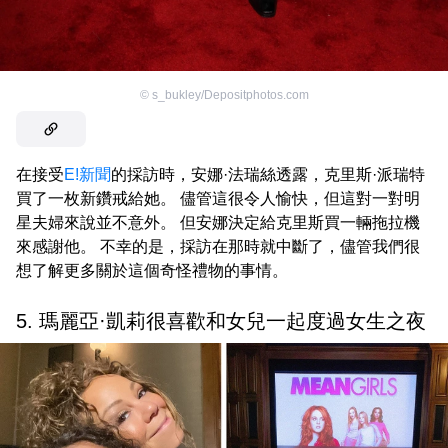
©
s_bukley/Depositphotos.com
在接受
E!新聞
的採訪時，安娜·法瑞絲透露，克里斯·派瑞特
買了一枚新鑽戒給她。 儘管這很令人愉快，但這對一對明
星夫婦來說並不意外。 但安娜決定給克里斯買一輛拖拉機
來感謝他。 不幸的是，採訪在那時就中斷了，儘管我們很
想了解更多關於這個奇怪禮物的事情。
5. 瑪麗亞·凱莉很喜歡和女兒一起度過女生之夜