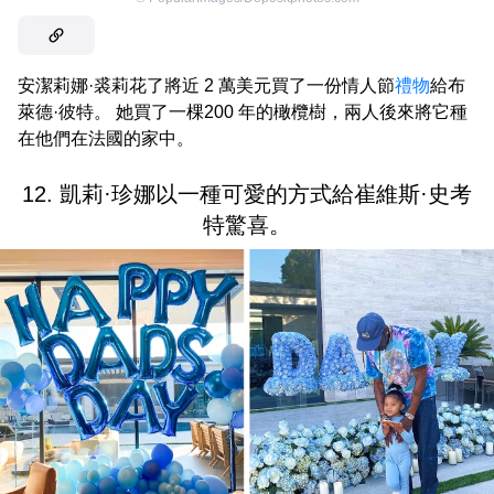
安潔莉娜·裘莉花了將近 2 萬美元買了一份情人節
禮物
給布
萊德·彼特。 她買了一棵200 年的橄欖樹，兩人後來將它種
在他們在法國的家中。
12. 凱莉·珍娜以一種可愛的方式給崔維斯·史考
特驚喜。