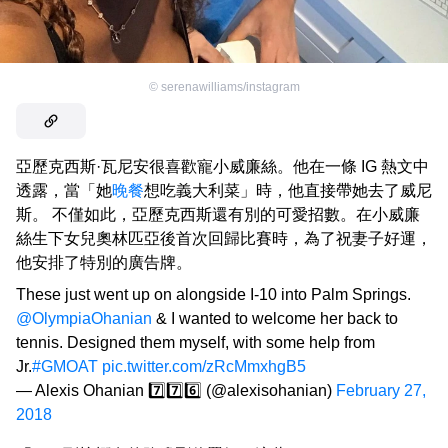
©
serenawilliams/instagram
亞歷克西斯·瓦尼安很喜歡寵小威廉絲。他在一條 IG 熱文中
透露，當「她
晚餐
想吃義大利菜」時，他直接帶她去了威尼
斯。 不僅如此，亞歷克西斯還有別的可愛招數。在小威廉
絲生下女兒奧林匹亞後首次回歸比賽時，為了祝妻子好運，
他安排了特別的廣告牌。
These just went up on alongside I-10 into Palm Springs.
@OlympiaOhanian
& I wanted to welcome her back to
tennis. Designed them myself, with some help from
Jr.
#GMOAT
pic.twitter.com/zRcMmxhgB5
— Alexis Ohanian 7️⃣7️⃣6️⃣ (@alexisohanian)
February 27,
2018