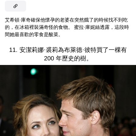
艾希頓·庫奇確保他懷孕的老婆在突然餓了的時候找不到吃
的，在冰箱裡裝滿奇怪的食物。 蜜拉·庫妮絲透露，這段時
間她最喜歡的零食是酸菜。
11. 安潔莉娜·裘莉為布萊德·彼特買了一棵有
200 年歷史的樹。