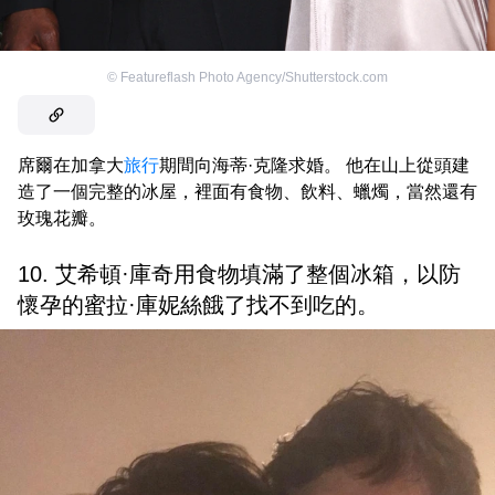
©
Featureflash Photo Agency/Shutterstock.com
席爾在加拿大
旅行
期間向海蒂·克隆求婚。 他在山上從頭建
造了一個完整的冰屋，裡面有食物、飲料、蠟燭，當然還有
玫瑰花瓣。
10. 艾希頓·庫奇用食物填滿了整個冰箱，以防
懷孕的蜜拉·庫妮絲餓了找不到吃的。