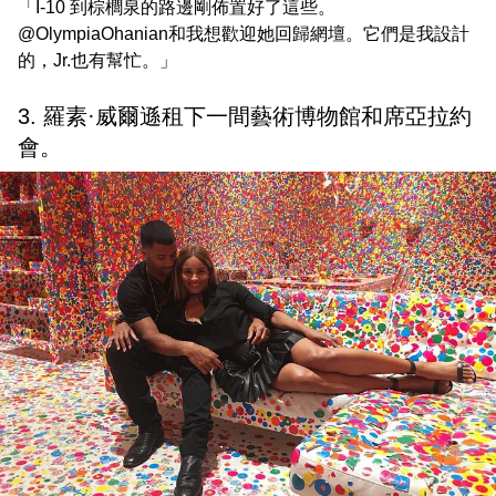
「I-10 到棕櫚泉的路邊剛佈置好了這些。
@OlympiaOhanian和我想歡迎她回歸網壇。它們是我設計
的，Jr.也有幫忙。」
3. 羅素·威爾遜租下一間藝術博物館和席亞拉約
會。