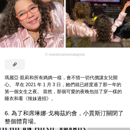
©
mariahcarey/instagram
瑪麗亞·凱莉和所有媽媽一樣，會不惜一切代價讓女兒開
心。 早在 2021 年 1 月 3 日，她們就已經度過了那一年的
第一個女生之夜。 當然，那個可愛的夜晚包括了穿一樣的
睡衣和看《辣妹過招》。
6. 為了和席琳娜·戈梅茲約會，小賈斯汀關閉了
整個體育場。