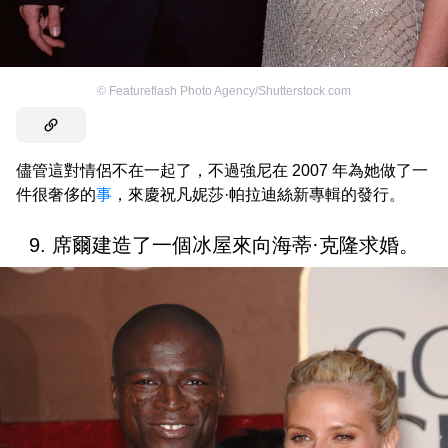
©
Featureflash Photo Agency/Shutterstock.com
儘管這對情侶不在一起了，不過強尼在 2007 年為她做了一
件很奢侈的
事
，來慶祝凡妮莎·帕拉迪絲新專輯的發行。
9. 席爾建造了一個冰屋來向海蒂·克隆求婚。