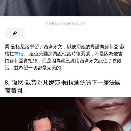
©
sofiavergara/instagram
喬·曼格尼洛學習了西班牙文，以便用她的母語向蘇菲亞·薇
格拉
求婚
。 這位美國演員說他當時很緊張，不是因為他害
怕蘇菲亞會拒絕，而是因為他已經用西班牙文記住了整段
話，並希望一切都是完美的。
8. 強尼·戴普為凡妮莎·帕拉迪絲買下一座法國
葡萄園。