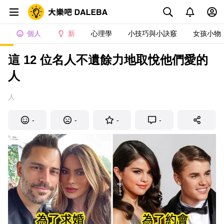
個人
新
心理學
小技巧與小訣竅
女孩小物
這 12 位名人不遺餘力地取悅他們愛的
人
人
-
-
-
-