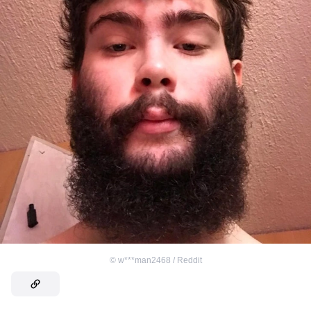
©
w***man2468 / Reddit