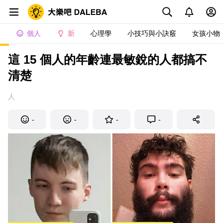
個人
新
心理學
小技巧與小訣竅
女孩小物
這 15 個人的年齡連最敏銳的人都搞不
清楚
人
-
-
-
-