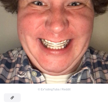
©
Ex*odingTuba / Reddit