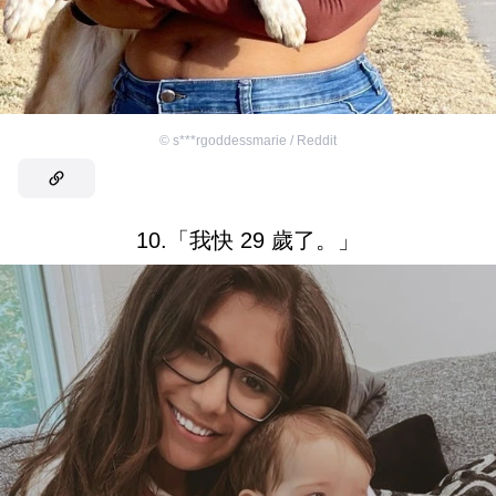
©
s***rgoddessmarie / Reddit
10.「我快 29 歲了。」