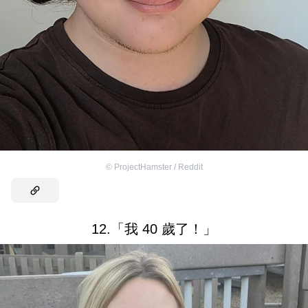
©
ProjectHamster / Reddit
12.「我 40 歲了！」