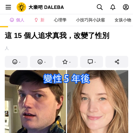
個人
新
心理學
小技巧與小訣竅
女孩小物
這 15 個人追求真我，改變了性別
人
-
-
-
-