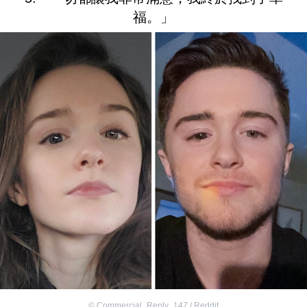
福。」
©
Commercial_Reply_147 / Reddit