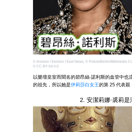
©
Invision / Invision / East News
,
©
PolizeiBerlin/Wikimedia 
©
CC BY-SA 4.0
以樂壇皇室而聞名的碧昂絲·諾利斯的血管中也
的祖先，所以她是
伊莉莎白女王
的第 25 代表
2. 安潔莉娜·裘