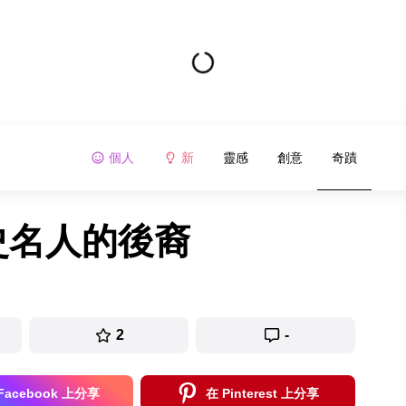
個人
新
靈感
創意
奇蹟
歷史名人的後裔
2
-
Facebook 上分享
在 Pinterest 上分享