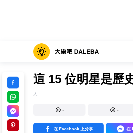
這 15 位明星是
人
-
-
在 Facebook 上分享
在 