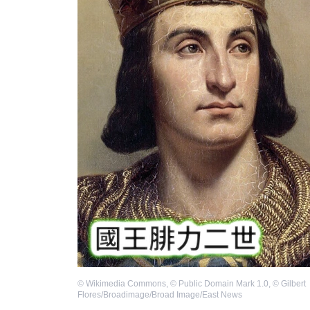
©
Wikimedia Commons
,
©
Public Domain Mark 1.0
,
©
Gilbert
Flores/Broadimage/Broad Image/East News