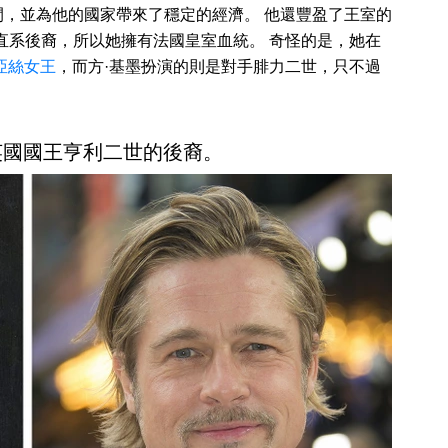
 年之間，並為他的國家帶來了穩定的經濟。 他還豐盈了王室的
直系後裔，所以她擁有法國皇室血統。 奇怪的是，她在
亞絲女王
，而方·基墨扮演的則是對手腓力二世，只不過
是英國國王亨利二世的後裔。