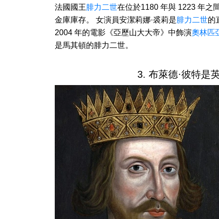
法國國王
腓力二世
在位於1180 年與 1223
金庫庫存。 女演員安潔莉娜·裘莉是
腓力二世
的
2004 年的電影《亞歷山大大帝》中飾演
奧林匹
是馬其頓的腓力二世。
3. 布萊德·彼特