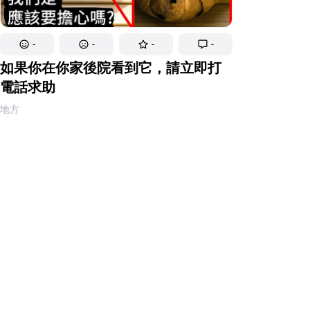
-
-
-
-
如果你在你家後院看到它，請立即打
電話求助
地方