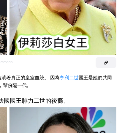
Commons
,
流淌著真正的皇室血統。 因為
亨利二世
國王是她們共同
親，輩份隔一代。
莉是法國國王腓力二世的後裔。