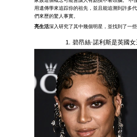
家族這個概念可能會讓人有點摸不著頭腦。 不
用遺傳學來追踪你的祖先，並且能追溯到許多代
們來歷的驚人事實。
亮生活
深入研究了其中幾個明星，並找到了一些
1. 碧昂絲·諾利斯是英國