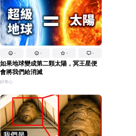
-
-
-
-
如果地球變成第二顆太陽，冥王星便
會將我們給消滅
好奇心