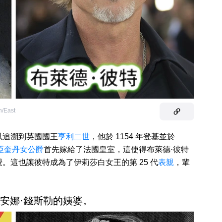
n/East
以追溯到英國國王
亨利二世
，他於 1154 年登基並於
亞奎丹女公爵
首先嫁給了法國皇室，這使得布萊德·彼特
。這也讓彼特成為了伊莉莎白女王的第 25 代
表親
，輩
丁是安娜·錢斯勒的姨婆。