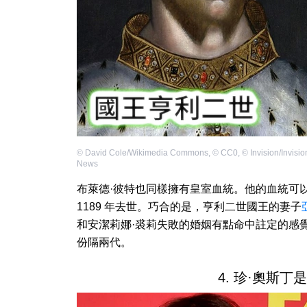
©
David Cole/Wikimedia Commons
,
©
CC0
,
©
Invision/Invisio
News
布萊德·彼特也同樣擁有皇室血統。他的血統可
1189 年去世。巧合的是，亨利二世國王的妻子
和安潔莉娜·裘莉失敗的婚姻有點命中註定的感覺
份隔兩代。
4. 珍·奧斯