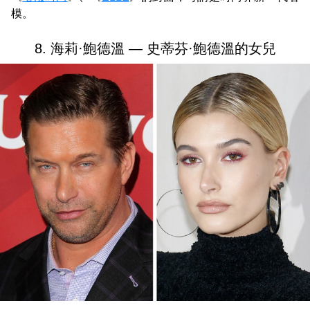
模。
8. 海莉·鮑德溫 — 史蒂芬·鮑德溫的女兒