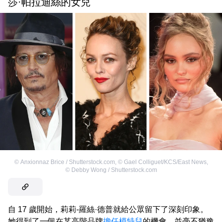
莎·帕拉迪絲的女兒
©
Anxionnaz Brice / Shutterstock.com
,
©
Gael Colliguet/KCS/East News
,
©
Debby Wong / Shutterstock.com
自 17 歲開始，莉莉-羅絲·德普就給公眾留下了深刻印象。
她得到了一個在某高階品牌
擔任模特兒
的機會，並毫不猶豫