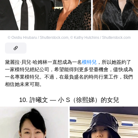
©
Ovidiu Hrubaru / Shutterstock.com
,
©
Kathy Hutchins / Shutterstock.com
黛麗拉·貝兒·哈姆林一直想成為一名
模特兒
，所以她簽約了
一家模特兒經紀公司，希望能得到更多登臺機會，儘快成為
一名專業模特兒。不過，在最負盛名的時尚行業工作，我們
相信她未來可期。
10. 許曦文 — 小 S（徐熙娣）的女兒