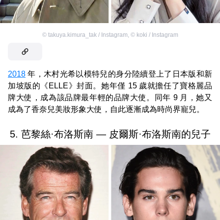
©
takuya.kimura_tak / Instagram
,
©
koki / Instagram
2018
年，木村光希以模特兒的身分陸續登上了日本版和新
加坡版的《ELLE》封面。她年僅 15 歲就擔任了寶格麗品
牌大使，成為該品牌最年輕的品牌大使。同年 9 月，她又
成為了香奈兒美妝形象大使，自此逐漸成為時尚界寵兒。
5. 芭黎絲·布洛斯南 — 皮爾斯·布洛斯南的兒子