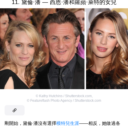
11. 黛倫·潘 — 西恩·潘和羅蘋·萊特的女兒
©
Kathy Hutchins / Shutterstock.com
,
©
Featureflash Photo Agency / Shutterstock.com
剛開始，黛倫·潘沒有選擇
模特兒生涯
——相反，她做過各