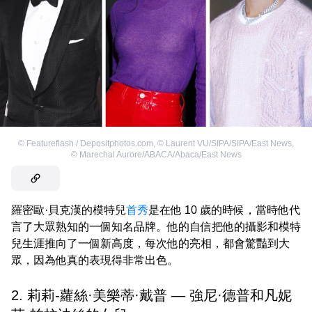
©
Featureflash / Depositphotos.com
,
©
Laurent VU/SIPA/SIPA/East News
,
©
Marechal Aurore/ABACA/Abaca/East News
羅密歐·貝克漢的模特兒
首秀
是在他 10 歲的時候，當時他代
言了大眾熟知的一個知名品牌。他的自信把他的攝影和模特
兒生涯推向了一個新高度，每次他的亮相，都會驚豔到大
眾，因為他真的表現得非常出色。
2. 莉莉-蘿絲·美樂蒂·戴普 — 強尼·德普和凡妮