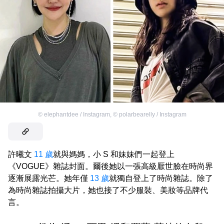
©
elephantdee / Instagram
,
©
polarbearelly / Instagram
許曦文
11 歲
就與媽媽，小 S 和妹妹們一起登上
《VOGUE》雜誌封面。爾後她以一張高級厭世臉在時尚界
逐漸展露光芒。她年僅
13 歲
就獨自登上了時尚雜誌。除了
為時尚雜誌拍攝大片，她也接了不少服裝、美妝等品牌代
言。