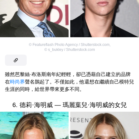
©
Featureflash Photo Agency / Shutterstock.com
,
©
s_bukley / Shutterstock.com
雖然芭黎絲·布洛斯南年紀輕輕，卻已憑藉自己建立的品牌
在
時尚界
聲名鵲起了。不僅如此，他還想在繼續自己模特兒
生涯的同時，給世界帶來更多不同。
6. 德莉·海明威 — 瑪麗葉兒·海明威的女兒