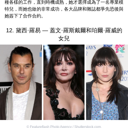
種各樣的工作，直到時機成熟，她才選擇成為了一名專業模
特兒，而她也做的非常成功，各大品牌和雜誌都爭先恐後與
她簽下了合作合約。
12. 黛西·羅易 — 蓋文·羅斯戴爾和珀爾·羅威的
女兒
©
Featureflash Photo Agency / Shutterstock.com
,