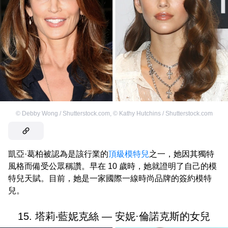
©
Debby Wong / Shutterstock.com
,
©
Kathy Hutchins / Shutterstock.com
凱亞·葛柏被認為是該行業的
頂級模特兒
之一，她因其獨特
風格而備受公眾稱讚。早在 10 歲時，她就證明了自己的模
特兒天賦。目前，她是一家國際一線時尚品牌的簽約模特
兒。
15. 塔莉‧藍妮克絲 — 安妮·倫諾克斯的女兒