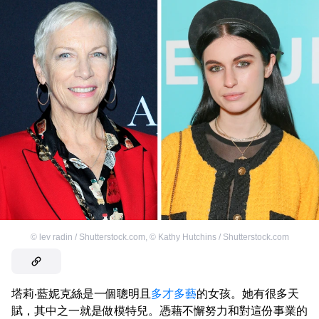
©
lev radin / Shutterstock.com
,
©
Kathy Hutchins / Shutterstock.com
塔莉‧藍妮克絲是一個聰明且
多才多藝
的女孩。她有很多天
賦，其中之一就是做模特兒。憑藉不懈努力和對這份事業的