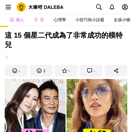
個人
新
心理學
小技巧與小訣竅
女孩小物
這 15 個星二代成為了非常成功的模特
兒
人
-
1
-
-