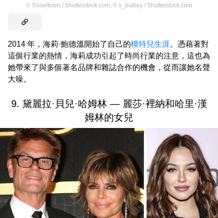
©
Tinseltown / Shutterstock.com
,
©
s_bukley / Shutterstock.com
2014 年，海莉·鮑德溫開始了自己的
模特兒生涯
。憑藉著對
這個行業的熱情，海莉成功引起了時尚行業的注意，這也為
她帶來了與多個著名品牌和雜誌合作的機會，從而讓她名聲
大噪。
9. 黛麗拉·貝兒·哈姆林 — 麗莎·裡納和哈里·漢
姆林的女兒