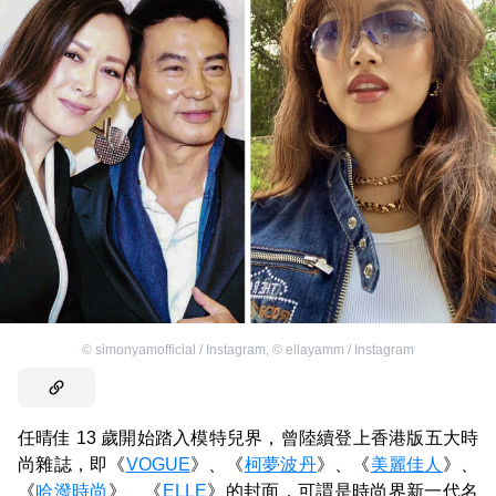
©
simonyamofficial / Instagram
,
©
ellayamm / Instagram
任晴佳 13 歲開始踏入模特兒界，曾陸續登上香港版五大時
尚雜誌，即《
VOGUE
》、《
柯夢波丹
》、《
美麗佳人
》、
《
哈潑時尚
》、《
ELLE
》的封面，可謂是時尚界新一代名