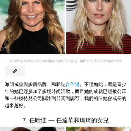
©
Debby Wong / Shutterstock.com
,
©
Kathy Hutchins / Shutterstock.com
海明威曾與多個品牌、和雜誌
合作過
。不僅如此，還是青少
年的她已經參加了多場時尚活動，而且她的成就已經被公眾
和一些模特兒公司關注到並受到認可，我們相信她會成長的
越來越好。
7. 任晴佳 — 任達華和琦琦的女兒