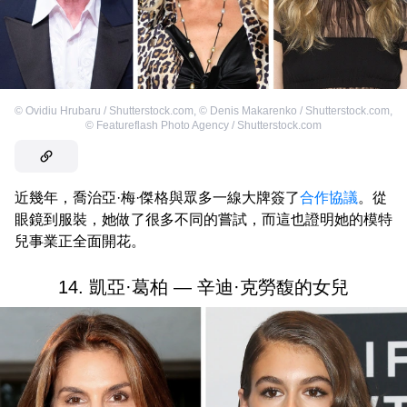
©
Ovidiu Hrubaru / Shutterstock.com
,
©
Denis Makarenko / Shutterstock.com
,
©
Featureflash Photo Agency / Shutterstock.com
近幾年，喬治亞·梅·傑格與眾多一線大牌簽了
合作協議
。從
眼鏡到服裝，她做了很多不同的嘗試，而這也證明她的模特
兒事業正全面開花。
14. 凱亞·葛柏 — 辛迪·克勞馥的女兒