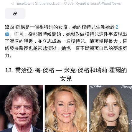
©
Tinseltown / Shutterstock.com
,
©
Joel Ryan/Invision/AP/East News
黛西·羅易是一個很特別的女孩，她的模特兒生涯始於
2
歲
。而且，從那個時候開始，她就對做模特兒這件事表現出
了濃厚的興趣，並立志成為一名模特兒。隨著慢慢長大，這
條發展路徑也越來越清晰，她也一直不斷朝著自己的夢想努
力。
13. 喬治亞·梅·傑格 — 米克·傑格和瑞莉·霍爾的
女兒