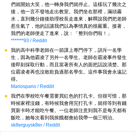
們就開始大笑，他一轉身我們就停止。這樣玩了幾次之
後，他一言不發地走出教室。我們坐在那裡，滿頭霧
水，直到幾分鐘後助理校長走進來，解釋說我們把老師
惹生氣了，他的話讓我們以為事情真的很嚴重。接著，
我們的老師便走了進來，說：「整到你們啦！」
*******93 / Reddit
我的高中科學老師在一節課上專門停下，訓斥一名學
生，因為他霸凌了另外一名學生。老師在霸凌事件發生
後即刻採取行動，而且當著所有人的面把話說清楚。那
位霸凌者再也沒敢欺負過那名學生。這件事我會永遠記
得。
Mariospario / Reddit
我們在學校吃午餐需要買紅色的打孔卡。但很可惜，那
時候家裡沒錢，有時候我會用完打孔卡，就得等到有錢
買新卡時才能吃午餐。一位老師注意到我不是每天都有
飯吃，她每次看到我挨餓都會給我帶一個三明治。
sk8erguysk8er / Reddit