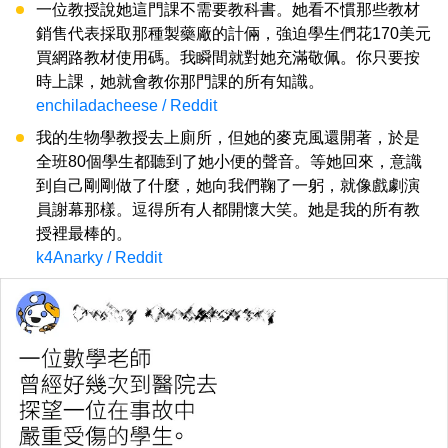
一位教授說她這門課不需要教科書。她看不慣那些教材
銷售代表採取那種製藥廠的計倆，強迫學生們花170美元
買網路教材使用碼。我瞬間就對她充滿敬佩。你只要按
時上課，她就會教你那門課的所有知識。
enchiladacheese / Reddit
我的生物學教授去上廁所，但她的麥克風還開著，於是
全班80個學生都聽到了她小便的聲音。等她回來，意識
到自己剛剛做了什麼，她向我們鞠了一躬，就像戲劇演
員謝幕那樣。逗得所有人都開懷大笑。她是我的所有教
授裡最棒的。
k4Anarky / Reddit