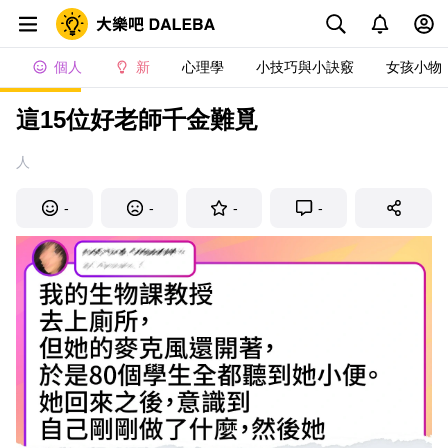
個人
新
心理學
小技巧與小訣竅
女孩小物
這15位好老師千金難覓
人
-
-
-
-