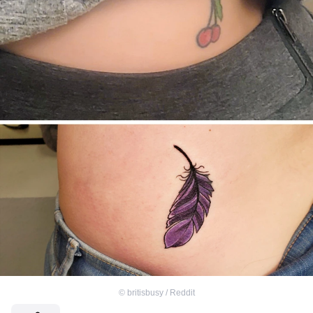
©
britisbusy / Reddit