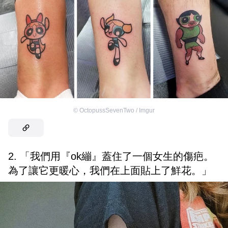
©
OctopussSevenTwo / Imgur
2. 「我們用『ok繃』蓋住了一個女生的傷疤。
為了讓它更暖心，我們在上面貼上了鮮花。」