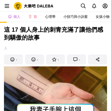
個人
新
心理學
小技巧與小訣竅
女孩小物
這 17 個人身上的刺青充滿了讓他們感
到驕傲的故事
人
-
-
-
-