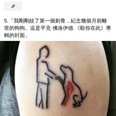
5.「我剛剛紋了第一個刺青，紀念幾個月前離
世的狗狗。這是平克·佛洛伊德 《盼你在此》專
輯的封面」