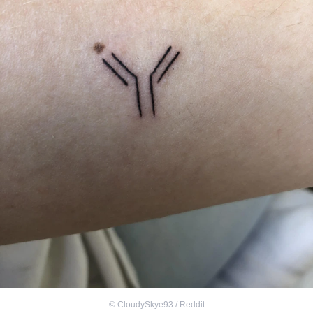
©
CloudySkye93 / Reddit