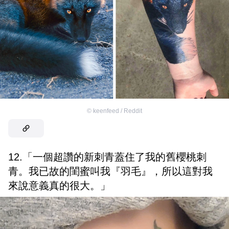
©
keenfeed / Reddit
12.「一個超讚的新刺青蓋住了我的舊櫻桃刺
青。我已故的閨蜜叫我『羽毛』，所以這對我
來說意義真的很大。」