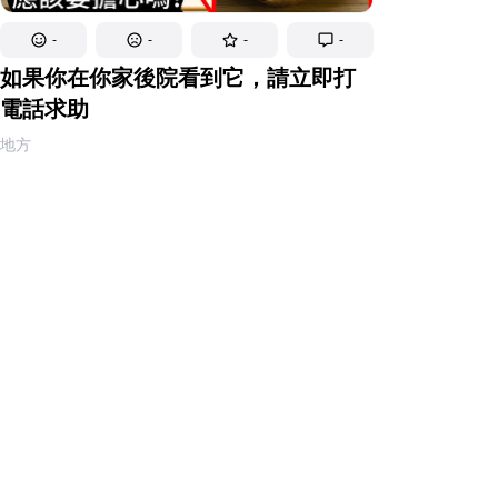
-
-
-
-
如果你在你家後院看到它，請立即打
電話求助
地方