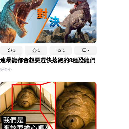
1
1
1
-
連暴龍都會想要趕快落跑的8種恐龍們
好奇心