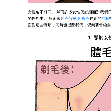
女性各不相同。 然而許多女性仍必須面對我們
的掙扎中。 藝術家
阿克莎拉·阿肖克
在她的
插圖
面對這些麻煩，同時也提醒我們，偶爾要會給自
1. 關於