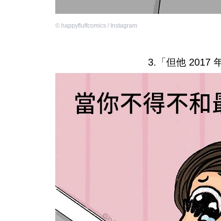
©
happyfluffcomics / Instagram
3.「但他 201