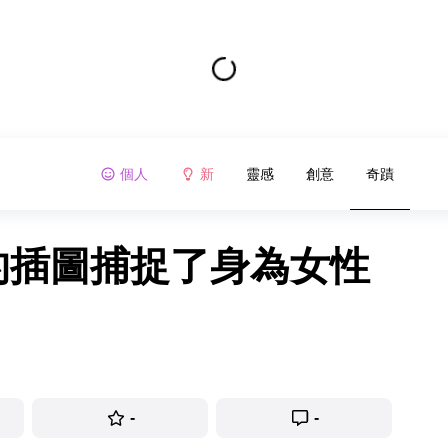
個人
新
靈感
創意
奇蹟
生的插圖捕捉了身為女性
-
-