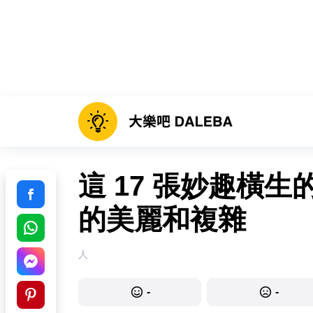
這 17 張妙趣橫
的美麗和複雜
人
-
-