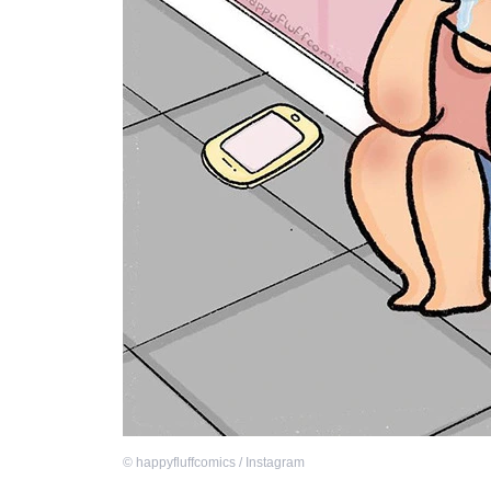
©
happyfluffcomics / Instagram