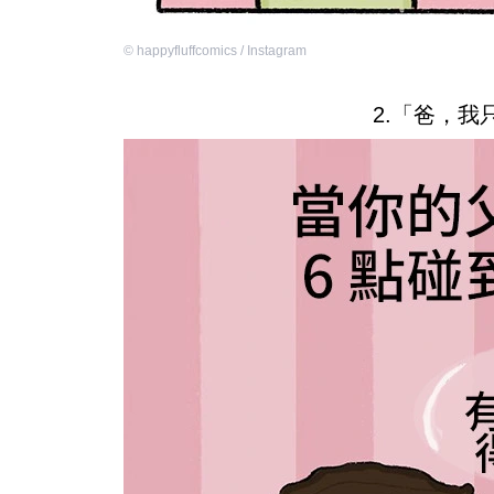
©
happyfluffcomics / Instagram
2.「爸，