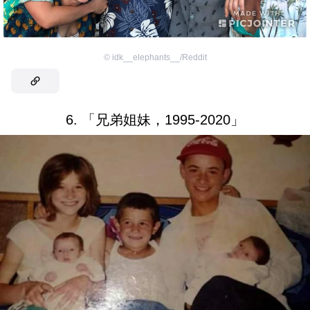
©
idk__elephants__/Reddit
6. 「兄弟姐妹，1995-2020」