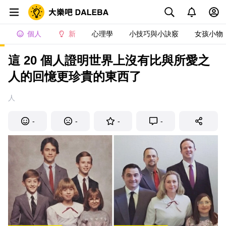
個人
新
心理學
小技巧與小訣竅
女孩小物
這 20 個人證明世界上沒有比與所愛之
人的回憶更珍貴的東西了
人
-
-
-
-