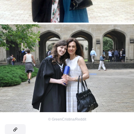
©
GreenCristina/Reddit