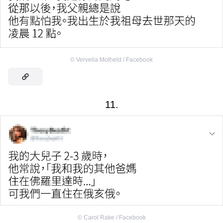
©
Vervelia Molheld / Facebook
11.
©
Carol Rake / Facebook