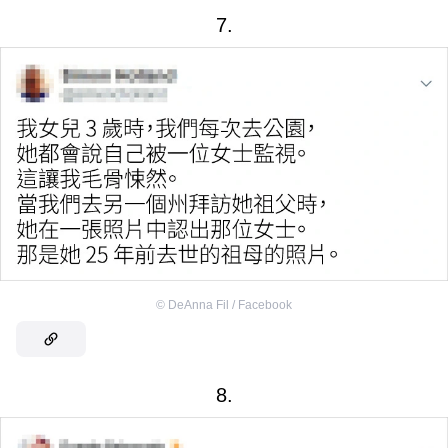
7.
©
DeAnna Fil / Facebook
8.