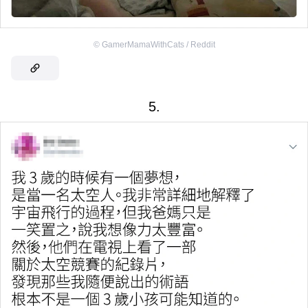
©
GamerMamaWithCats / Reddit
5.