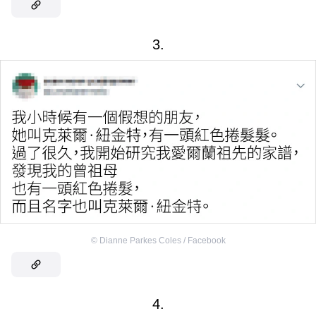
3.
©
Dianne Parkes Coles / Facebook
4.