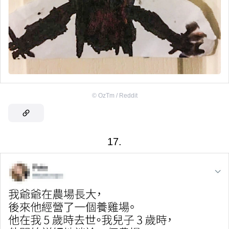
©
OzTm / Reddit
17.