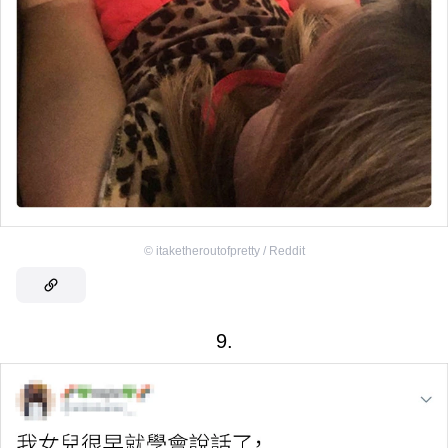
©
itaketheroutofpretty / Reddit
9.