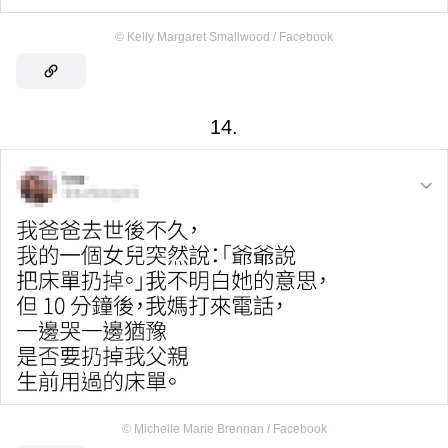
©
Kelly Margaret Smallwood / Facebook
14.
©
Michelle Marie Brennan / Facebook