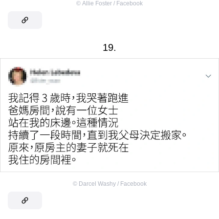
©
Allie Foster / Facebook
19.
©
Darcel Washy / Facebook