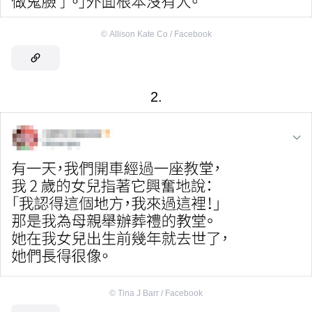
©
Allison Kate Co / Facebook
2.
©
Tina J Barr / Facebook