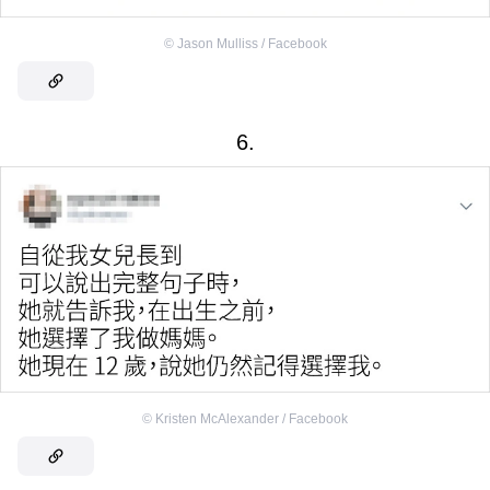
©
Jason Mulliss / Facebook
6.
©
Kristen McAlexander / Facebook