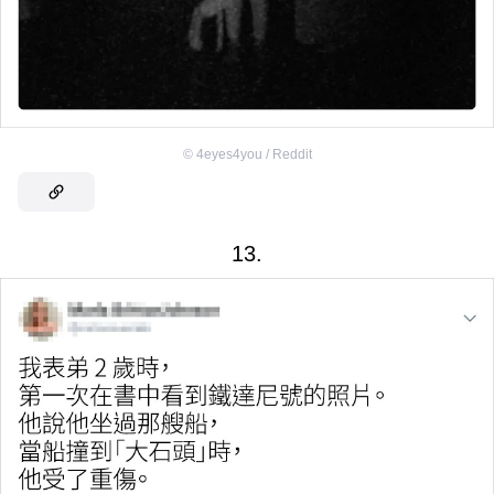
©
4eyes4you / Reddit
13.