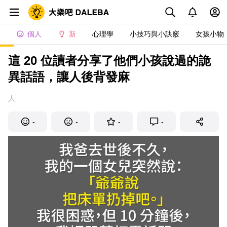
個人
新
心理學
小技巧與小訣竅
女孩小物
這 20 位讀者分享了他們小孩說過的詭
異話語，讓人後背發麻
人
-
-
-
-