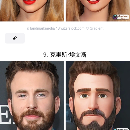
©
landmarkmedia / Shutterstock.com
,
©
Gradient
9. 克里斯·埃文斯