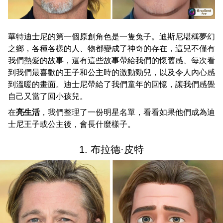
華特迪士尼的第一個原創角色是一隻兔子。迪斯尼堪稱夢幻
之鄉，各種各樣的人、物都變成了神奇的存在，這兒不僅有
我們熱愛的故事，還有這些故事帶給我們的懷舊感、每次看
到我們最喜歡的王子和公主時的激動勁兒，以及令人內心感
到溫暖的畫面。迪士尼帶給了我們童年的回憶，讓我們感覺
自己又當了回小孩兒。
在
亮生活
，我們整理了一份明星名單，看看如果他們成為迪
士尼王子或公主後，會長什麼樣子。
1. 布拉德·皮特