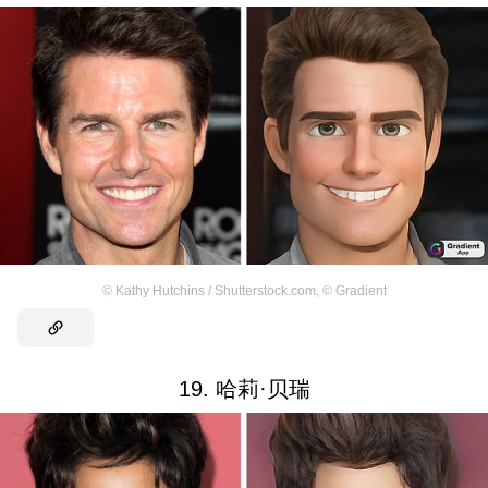
©
Kathy Hutchins / Shutterstock.com
,
©
Gradient
19. 哈莉·贝瑞