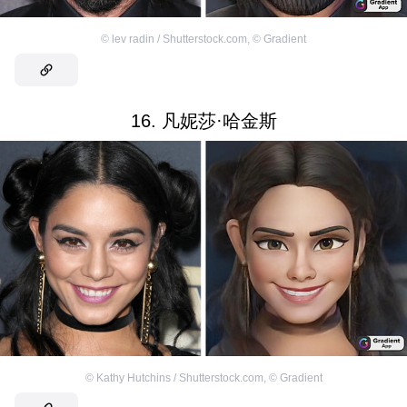
©
lev radin / Shutterstock.com
,
©
Gradient
16. 凡妮莎·哈金斯
©
Kathy Hutchins / Shutterstock.com
,
©
Gradient