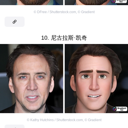
©
DFree / Shutterstock.com
,
©
Gradient
10. 尼古拉斯·凯奇
©
Kathy Hutchins / Shutterstock.com
,
©
Gradient