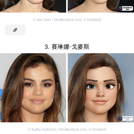
©
Joe Seer / Shutterstock.com
,
©
Gradient
3. 賽琳娜·戈麥斯
©
Kathy Hutchins / Shutterstock.com
,
©
Gradient