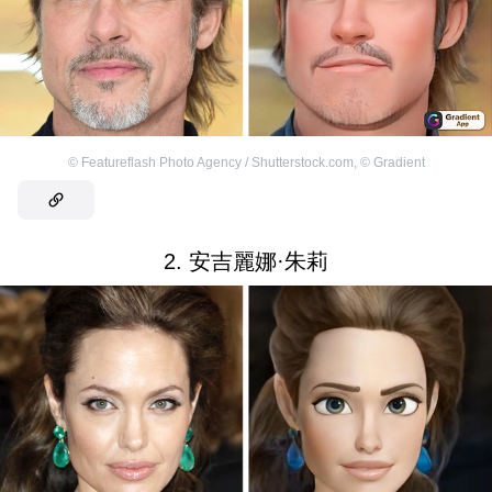
©
Featureflash Photo Agency / Shutterstock.com
,
©
Gradient
2. 安吉麗娜·朱莉