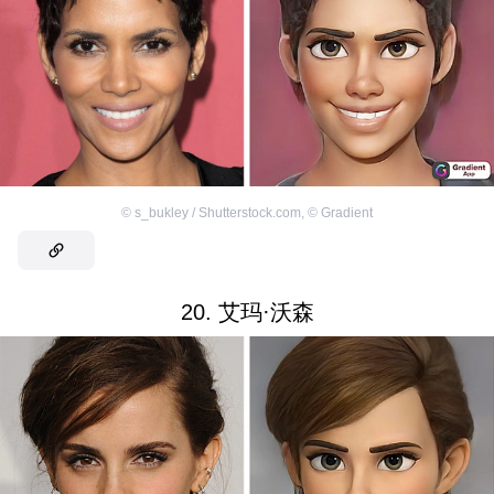
©
s_bukley / Shutterstock.com
,
©
Gradient
20. 艾玛·沃森