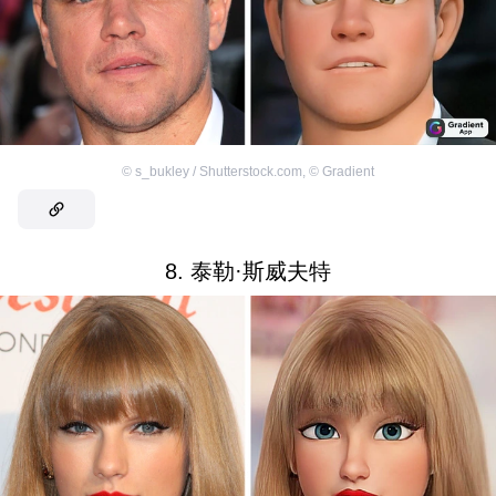
©
s_bukley / Shutterstock.com
,
©
Gradient
8. 泰勒·斯威夫特