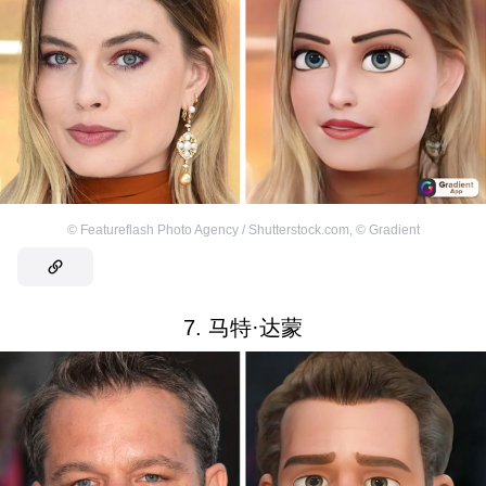
©
Featureflash Photo Agency / Shutterstock.com
,
©
Gradient
7. 马特·达蒙