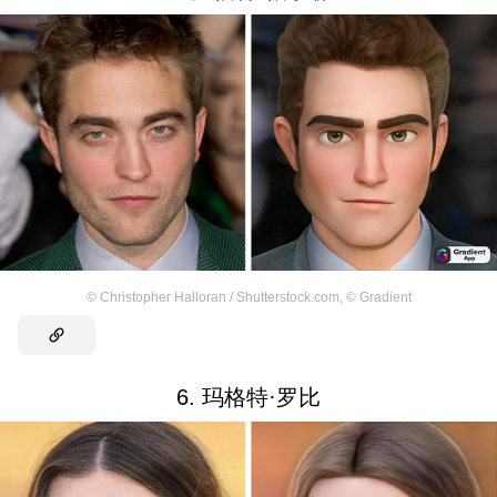
©
Christopher Halloran / Shutterstock.com
,
©
Gradient
6. 玛格特·罗比