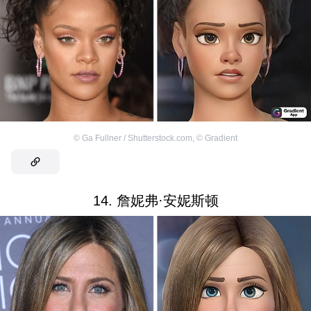
©
Ga Fullner / Shutterstock.com
,
©
Gradient
14. 詹妮弗·安妮斯顿