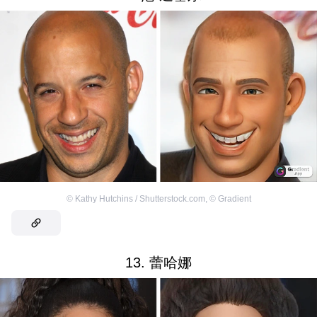
©
Kathy Hutchins / Shutterstock.com
,
©
Gradient
13. 蕾哈娜