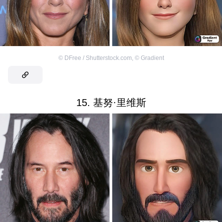
©
DFree / Shutterstock.com
,
©
Gradient
15. 基努·里维斯