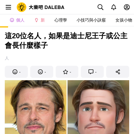
個人
新
心理學
小技巧與小訣竅
女孩小物
這20位名人，如果是迪士尼王子或公主
會長什麼樣子
人
-
-
-
-