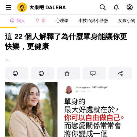
個人
新
心理學
小技巧與小訣竅
女孩小物
這 22 個人解釋了為什麼單身能讓你更
快樂，更健康
人
-
-
-
-