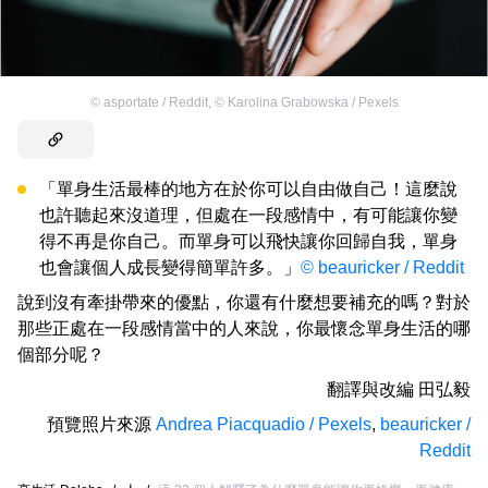
©
asportate / Reddit
,
©
Karolina Grabowska / Pexels
「單身生活最棒的地方在於你可以自由做自己！這麼說
也許聽起來沒道理，但處在一段感情中，有可能讓你變
得不再是你自己。而單身可以飛快讓你回歸自我，單身
也會讓個人成長變得簡單許多。」
© beauricker / Reddit
說到沒有牽掛帶來的優點，你還有什麼想要補充的嗎？對於
那些正處在一段感情當中的人來說，你最懷念單身生活的哪
個部分呢？
翻譯與改編
田弘毅
預覽照片來源
Andrea Piacquadio / Pexels
,
beauricker /
Reddit