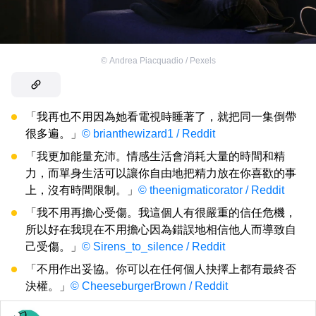
©
Andrea Piacquadio / Pexels
「我再也不用因為她看電視時睡著了，就把同一集倒帶
很多遍。」
© brianthewizard1 / Reddit
「我更加能量充沛。情感生活會消耗大量的時間和精
力，而單身生活可以讓你自由地把精力放在你喜歡的事
上，沒有時間限制。」
© theenigmaticorator / Reddit
「我不用再擔心受傷。我這個人有很嚴重的信任危機，
所以好在我現在不用擔心因為錯誤地相信他人而導致自
己受傷。」
© Sirens_to_silence / Reddit
「不用作出妥協。你可以在任何個人抉擇上都有最終否
決權。」
© CheeseburgerBrown / Reddit