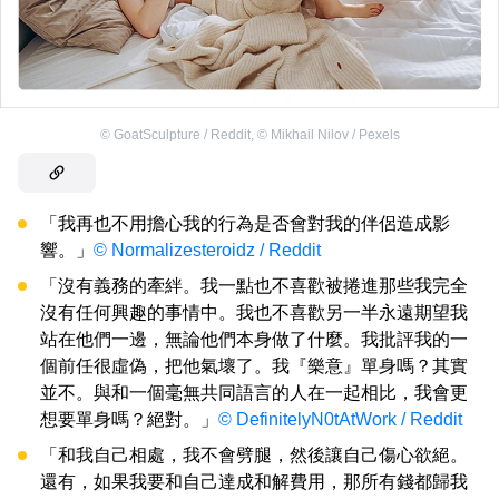
©
GoatSculpture / Reddit
,
©
Mikhail Nilov / Pexels
「我再也不用擔心我的行為是否會對我的伴侶造成影
響。」
© Normalizesteroidz / Reddit
「沒有義務的牽絆。我一點也不喜歡被捲進那些我完全
沒有任何興趣的事情中。我也不喜歡另一半永遠期望我
站在他們一邊，無論他們本身做了什麼。我批評我的一
個前任很虛偽，把他氣壞了。我『樂意』單身嗎？其實
並不。與和一個毫無共同語言的人在一起相比，我會更
想要單身嗎？絕對。」
© DefinitelyN0tAtWork / Reddit
「和我自己相處，我不會劈腿，然後讓自己傷心欲絕。
還有，如果我要和自己達成和解費用，那所有錢都歸我