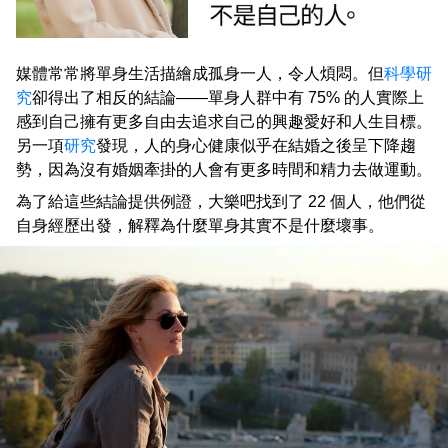
媒體常常將單身生活描繪成孤身一人，令人煩悶。但
科學研
究
卻得出了相反的結論——單身人群中有 75% 的人實際上
感到自己擁有更多自由去追求自己的興趣愛好和人生目標。
另一項
研究
發現，人的身心健康似乎在結婚之後呈下降趨
勢，因為沒有婚姻牽掛的人會有更多時間和精力去做運動。
為了給這些結論提供例證，大樂吧找到了 22 個人，他們從
自身經歷出發，解釋為什麼單身其實不是什麼壞事。