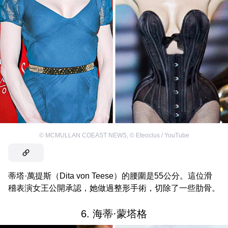
©
MCMULLAN COEAST NEWS
,
©
Eteoclus / YouTube
蒂塔·萬提斯（Dita von Teese）的腰圍是55公分。這位滑
稽表演女王公開承認，她做過整形手術，切除了一些肋骨。
6. 海蒂·蒙塔格