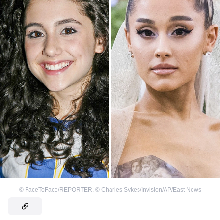
©
FaceToFace/REPORTER
,
©
Charles Sykes/Invision/AP/East News