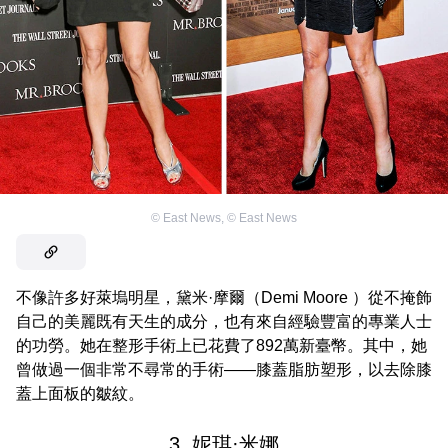
©
East News
,
©
East News
不像許多好萊塢明星，黛米·摩爾（Demi Moore ）從不掩飾
自己的美麗既有天生的成分，也有來自經驗豐富的專業人士
的功勞。她在整形手術上已花費了892萬新臺幣。其中，她
曾做過一個非常不尋常的手術——膝蓋脂肪塑形，以去除膝
蓋上面板的皺紋。
3. 妮琪·米娜