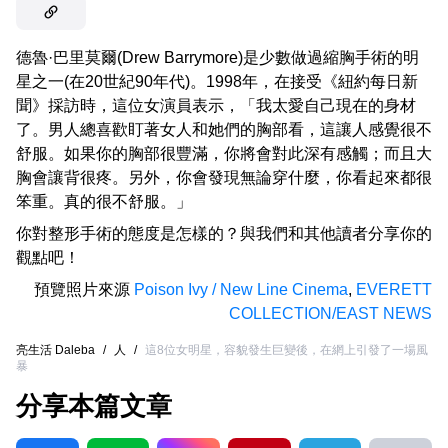
德魯·巴里莫爾(Drew Barrymore)是少數做過縮胸手術的明
星之一(在20世紀90年代)。1998年，在接受《紐約每日新
聞》採訪時，這位女演員表示，「我太愛自己現在的身材
了。男人總喜歡盯著女人和她們的胸部看，這讓人感覺很不
舒服。如果你的胸部很豐滿，你將會對此深有感觸；而且大
胸會讓背很疼。另外，你會發現無論穿什麼，你看起來都很
笨重。真的很不舒服。」
你對整形手術的態度是怎樣的？與我們和其他讀者分享你的
觀點吧！
預覽照片來源
Poison Ivy / New Line Cinema
,
EVERETT
COLLECTION/EAST NEWS
亮生活 Daleba
/
人
/
這8位女明星，容貌發生巨變後，在網上引發了一場風
暴
分享本篇文章