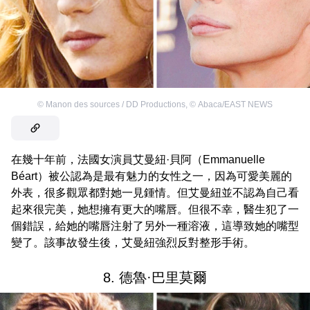
©
Manon des sources / DD Productions
,
©
Abaca/EAST NEWS
在幾十年前，法國女演員艾曼紐·貝阿（Emmanuelle
Béart）被公認為是最有魅力的女性之一，因為可愛美麗的
外表，很多觀眾都對她一見鍾情。但艾曼紐並不認為自己看
起來很完美，她想擁有更大的嘴唇。但很不幸，醫生犯了一
個錯誤，給她的嘴唇注射了另外一種溶液，這導致她的嘴型
變了。該事故發生後，艾曼紐強烈反對整形手術。
8. 德魯·巴里莫爾