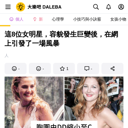
個人
新
心理學
小技巧與小訣竅
女孩小物
這8位女明星，容貌發生巨變後，在網
上引發了一場風暴
人
-
-
1
-