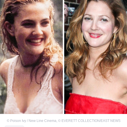
©
Poison Ivy / New Line Cinema
,
©
EVERETT COLLECTION/EAST NEWS