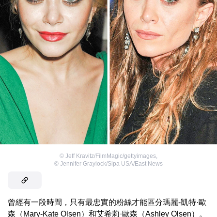
©
Jeff Kravitz/FilmMagic/gettyimages
,
©
Jennifer Graylock/Sipa USA/East News
曾經有一段時間，只有最忠實的粉絲才能區分瑪麗-凱特·歐
森（Mary-Kate Olsen）和艾希莉·歐森（Ashley Olsen）。