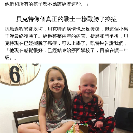
他們和所有的孩子都不應該經歷這些。」
貝克特像個真正的戰士一樣戰勝了癌症
抗癌過程異常坎坷，貝克特的病情也反反覆覆，但這個小男
子漢最終獲勝了。經過整整兩年的痛苦、折磨和鬥爭後，貝
克特現在已經擺脫了癌症，可以上學了。凱特琳告訴我們，
「他現在感覺很好，已經結束治療回學校了，目前在讀一年
級。」