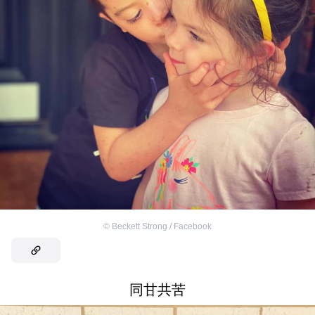
©
Beckett Strong / Facebook
同甘共苦