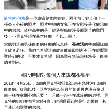
凱特琳·伯格
是一位患癌兒童的媽媽。兩年前，她上傳了一
張令人心碎的照片，照片中她的女兒正在安慰接受化療治療
中的弟弟。值得高興的是，經過與癌症漫長而艱苦的戰鬥
後，小貝克特現在基本痊癒，可以上學了。
當聽到這個男孩白血病痊癒的訊息時，
亮生活
的整個團隊簡
直欣喜若狂。我們也希望這個故事能鼓勵到所有正在經歷艱
難時刻的你，不要放棄希望，因為黑夜無論怎樣悠長，白晝
總會到來。
那段時間對每個人來說都很艱難
2018年4月25日，2歲的貝克特被診斷出患有急性淋巴細胞
白血病。從那以後，這對相差15個月的姐弟再也沒有像以
前一樣在家開心地玩耍了，只能一起坐在冰冷的病房裡。貝
克特的姐姐奧布里當時4歲，她滿眼看到的是行走艱難、甚
至連玩都艱難的弟弟。