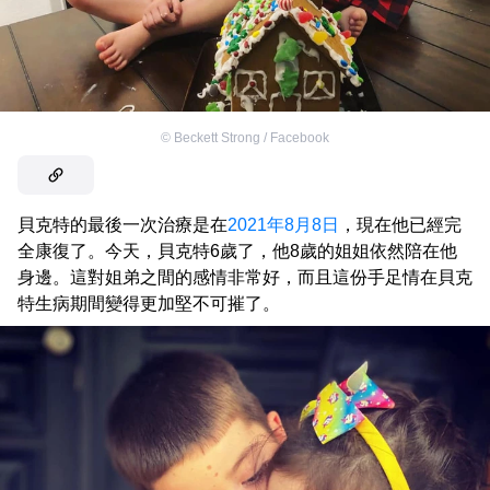
©
Beckett Strong / Facebook
貝克特的最後一次治療是在
2021年8月8日
，現在他已經完
全康復了。今天，貝克特6歲了，他8歲的姐姐依然陪在他
身邊。這對姐弟之間的感情非常好，而且這份手足情在貝克
特生病期間變得更加堅不可摧了。