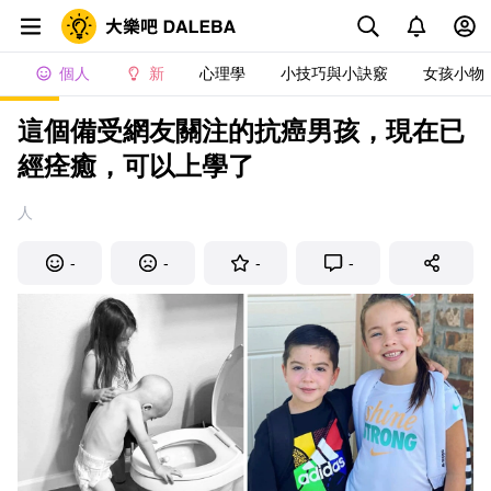
個人
新
心理學
小技巧與小訣竅
女孩小物
這個備受網友關注的抗癌男孩，現在已
經痊癒，可以上學了
人
-
-
-
-