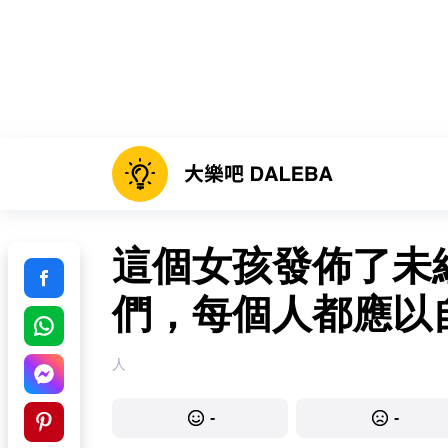
這個女孩發佈了未
們，每個人都應以
人
-
-