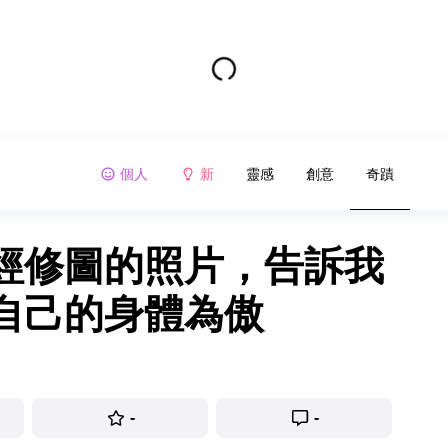
個人
新
靈感
創意
奇蹟
經修圖的照片，告訴我
自己的身體為傲
-
-