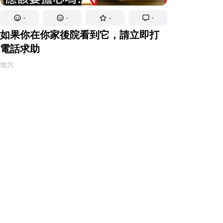
-
-
-
-
如果你在你家後院看到它，請立即打
電話求助
地方