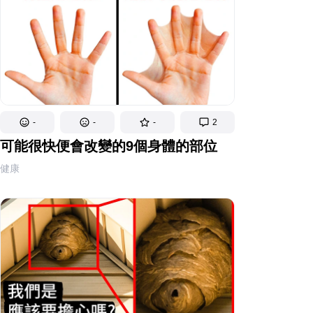
-
-
-
2
可能很快便會改變的9個身體的部位
健康