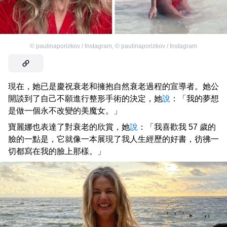
©
paulinaporizkov / Instagram
,
©
paulinaporizkov / Instagram
現在，她已是慶祝衰老和擁抱自然衰老過程的宣導者。她公
開談到了自己不願進行整形手術的決定，她
說
：「我的夢想
是做一個永不改變的美魔女。」
寶麗娜也表達了對衰老的欣賞，她
說
：「我喜歡我 57 歲的
臉的一點是，它就像一本展現了我人生經歷的好書，彷彿一
切都寫在我的臉上那樣。」