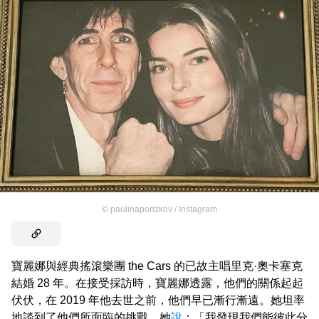
©
paulinaporizkov / Instagram
寶麗娜與經典搖滾樂團 the Cars 的已故主唱里克·奧卡塞克
結婚 28 年。在接受採訪時，寶麗娜透露，他們的關係起起
伏伏，在 2019 年他去世之前，他們早已漸行漸遠。她坦率
地談到了他們所面臨的挑戰，她
說
：「我發現我們能彼此分