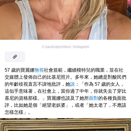
©
paulinaporizkov / Instagram
57 歲的寶麗娜
無視
社會規範，繼續模特兒的職業，並在社
交媒體上發佈自己的比基尼照片。多年來，她總是對酸民們
的年齡歧視直言不諱地批評，她
說
：「作為 57 歲的女人，
這似乎意味著，在社會上，當你過了中年，你就失去了穿比
基尼的資格那樣。」寶麗娜也談及了她所
面對
的各種負面批
評，比如她是個「絕望老妖婆」，或者「她太老了，不應該
怎樣怎樣」。