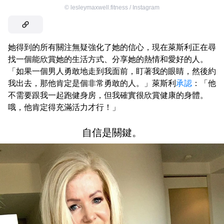
©
lesleymaxwell.fitness / Instagram
她得到的所有關注無疑強化了她的信心，現在萊斯利正在尋
找一個能欣賞她的生活方式、分享她的熱情和愛好的人。
「如果一個男人勇敢地走到我面前，盯著我的眼睛，然後約
我出去，那他肯定是個非常勇敢的人。」萊斯利
承認
：「他
不需要跟我一起跑健身房，但我確實很欣賞健康的身體。
哦，他肯定得充滿活力才行！」
自信是關鍵。