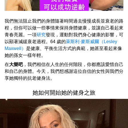
我們無法阻止我們的身體隨著時間過去慢慢成長並衰老的路
程，但你可以做一些事情來保持身體健康，並讓自己看起來
青春亮麗。一項
研究
發現，運動對我們身心健康的影響，可
以顯著減緩衰老過程。64 歲的
萊斯利·麥斯威爾（Lesley
Maxwell）
是健康、平衡生活方式的典範，她甚至看起來像
她的孫女一樣年輕。
在
大樂吧
，我們相信在人生的任何階段，你都應該愛惜自己
和自己的身體。今天，我們想感謝這位自信的女性與我們分
享她獨特的抗老健身法。
她如何開始她的健身之旅