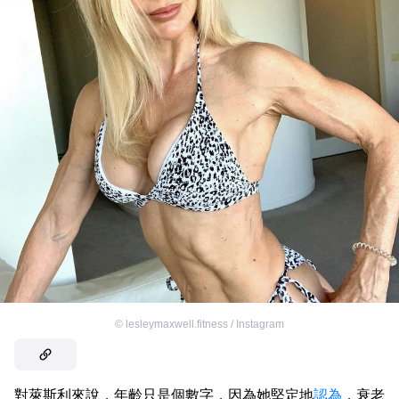
©
lesleymaxwell.fitness / Instagram
對萊斯利來說，年齡只是個數字，因為她堅定地
認為
，衰老