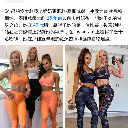
64 歲的澳大利亞老奶奶萊斯利·麥斯威爾一生致力於健身和
鍛煉。麥斯威爾大約
15 年前
與前夫離婚後，開始了她的健
身之旅。她在
49 歲
時，贏得了她的第一個比賽，後來她開
始在社交媒體上記錄她的經歷，在 Instagram 上獲得了數千
名粉絲，她在那裡宣傳她的鍛煉習慣和健康食物建議。