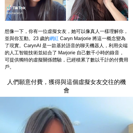
想像一下，你有一位虛擬女友，她可以像真人一樣理解你，
並與你互動。23 歲的
網紅
Caryn Marjorie 將這一概念變為
了現實。CarynAI 是一款基於語音的聊天機器人，利用尖端
的人工智能技術並結合了 Marjorie 自己數千小時的錄音，
可提供獨特的虛擬關係體驗，已經積累了數以千計的付費用
戶。
人們願意付費，獲得與這個虛擬女友交往的機
會