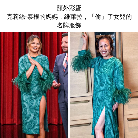
額外彩蛋
克莉絲·泰根的媽媽，維萊拉，「偷」了女兒的
名牌服飾