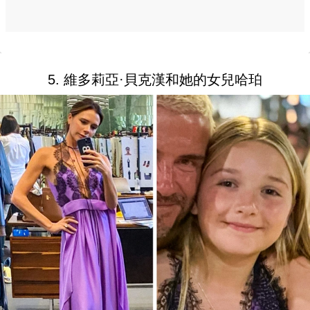
5. 維多莉亞·貝克漢和她的女兒哈珀