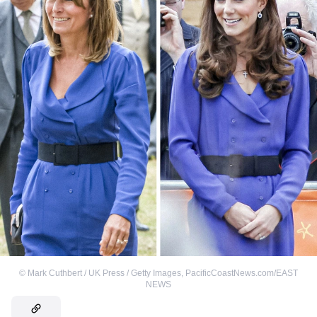
©
Mark Cuthbert / UK Press / Getty Images
,
PacificCoastNews.com/EAST
NEWS