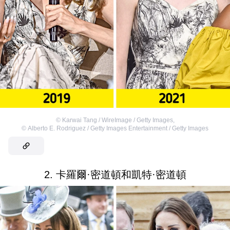
©
Karwai Tang / WireImage / Getty Images
,
©
Alberto E. Rodriguez / Getty Images Entertainment / Getty Images
2. 卡羅爾·密道頓和凱特·密道頓