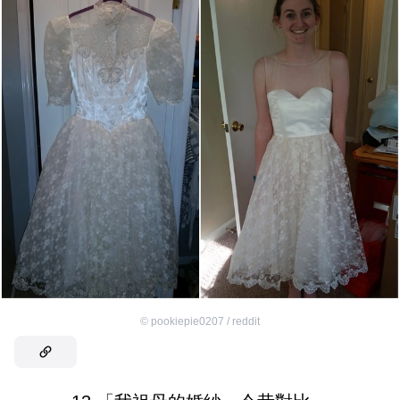
©
pookiepie0207 / reddit