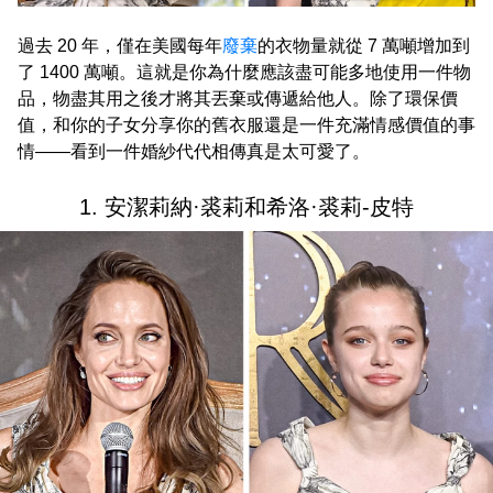
過去 20 年，僅在美國每年
廢棄
的衣物量就從 7 萬噸增加到
了 1400 萬噸。這就是你為什麼應該盡可能多地使用一件物
品，物盡其用之後才將其丟棄或傳遞給他人。除了環保價
值，和你的子女分享你的舊衣服還是一件充滿情感價值的事
情——看到一件婚紗代代相傳真是太可愛了。
1. 安潔莉納·裘莉和希洛·裘莉-皮特