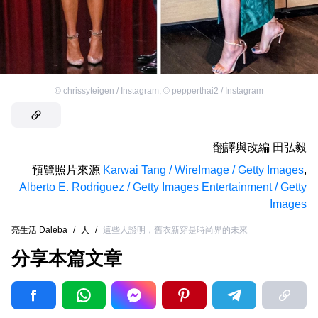
©
chrissyteigen / Instagram
,
©
pepperthai2 / Instagram
翻譯與改編
田弘毅
預覽照片來源
Karwai Tang / WireImage / Getty Images
,
Alberto E. Rodriguez / Getty Images Entertainment / Getty
Images
亮生活 Daleba
/
人
/
這些人證明，舊衣新穿是時尚界的未來
分享本篇文章