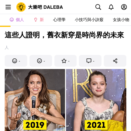
個人
新
心理學
小技巧與小訣竅
女孩小物
這些人證明，舊衣新穿是時尚界的未來
人
-
-
-
-