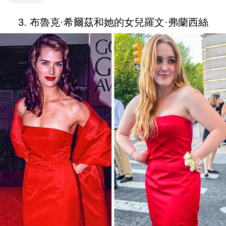
3. 布魯克·希爾茲和她的女兒羅文·弗蘭西絲