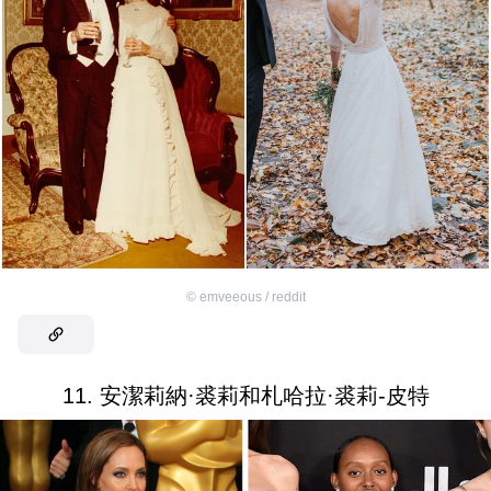
©
emveeous / reddit
11. 安潔莉納·裘莉和札哈拉·裘莉-皮特