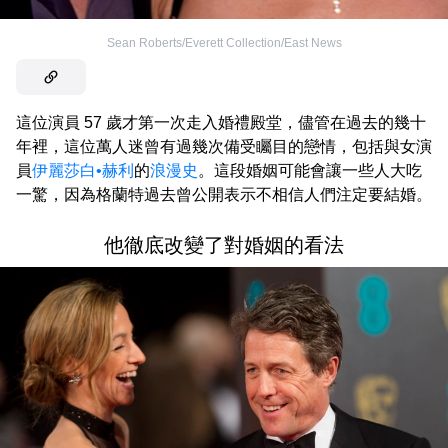
Sean Roberts/Everett Collection/East News
這位演員 57 歲才第一次走入婚禮殿堂，儘管在過去的幾十
年裡，這位萬人迷曾有過幾次備受矚目的戀情，包括與女演
員
伊麗莎白•赫利
的
浪漫史
。這段婚姻可能會讓一些人大吃
一驚，因為格蘭特過去曾公開表示不相信人們注定要結婚。
他徹底改變了對婚姻的看法