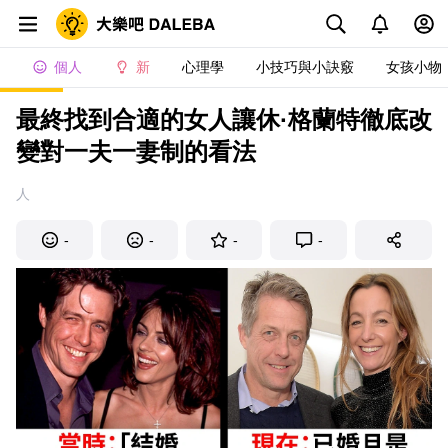
個人
新
心理學
小技巧與小訣竅
女孩小物
最終找到合適的女人讓休·格蘭特徹底改
變對一夫一妻制的看法
人
-
-
-
-