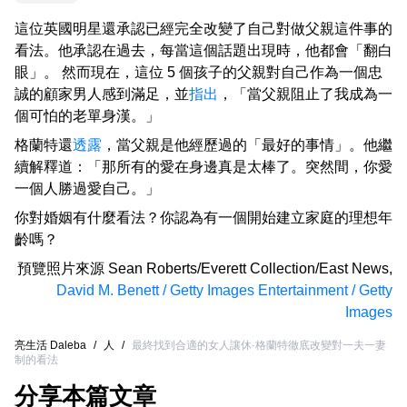
這位英國明星還承認已經完全改變了自己對做父親這件事的
看法。他承認在過去，每當這個話題出現時，他都會「翻白
眼」。 然而現在，這位 5 個孩子的父親對自己作為一個忠
誠的顧家男人感到滿足，並
指出
，「當父親阻止了我成為一
個可怕的老單身漢。」
格蘭特還
透露
，當父親是他經歷過的「最好的事情」。他繼
續解釋道：「那所有的愛在身邊真是太棒了。突然間，你愛
一個人勝過愛自己。」
你對婚姻有什麼看法？你認為有一個開始建立家庭的理想年
齡嗎？
預覽照片來源
Sean Roberts/Everett Collection/East News
,
David M. Benett / Getty Images Entertainment / Getty
Images
亮生活 Daleba
/
人
/
最終找到合適的女人讓休·格蘭特徹底改變對一夫一妻
制的看法
分享本篇文章