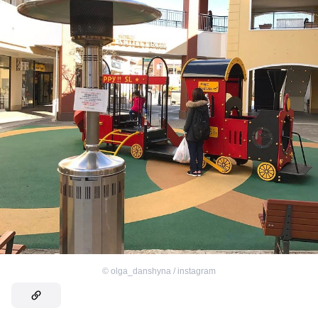
©
olga_danshyna / instagram