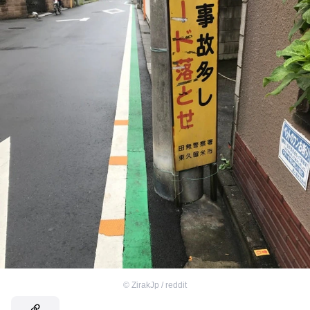
©
ZirakJp / reddit