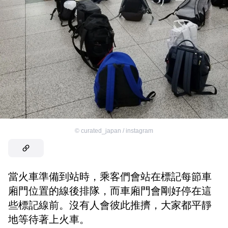
©
curated_japan / instagram
當火車準備到站時，乘客們會站在標記每節車
廂門位置的線後排隊，而車廂門會剛好停在這
些標記線前。沒有人會彼此推擠，大家都平靜
地等待著上火車。