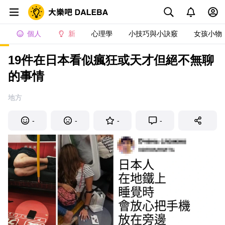
個人
新
心理學
小技巧與小訣竅
女孩小物
19件在日本看似瘋狂或天才但絕不無聊
的事情
地方
-
-
-
-