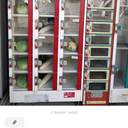
©
theta64 / reddit