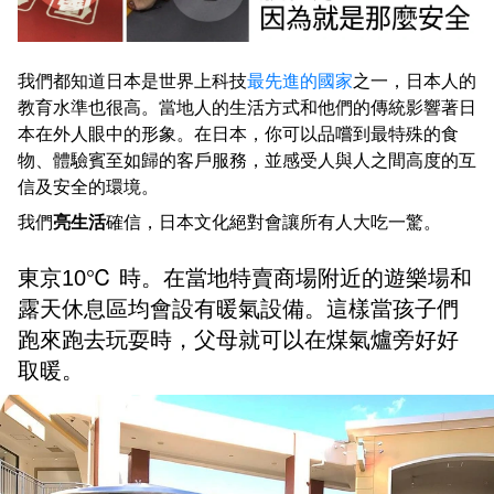
我們都知道日本是世界上科技
最先進的國家
之一，日本人的
教育水準也很高。當地人的生活方式和他們的傳統影響著日
本在外人眼中的形象。在日本，你可以品嚐到最特殊的食
物、體驗賓至如歸的客戶服務，並感受人與人之間高度的互
信及安全的環境。
我們
亮生活
確信，日本文化絕對會讓所有人大吃一驚。
東京10℃ 時。在當地特賣商場附近的遊樂場和
露天休息區均會設有暖氣設備。這樣當孩子們
跑來跑去玩耍時，父母就可以在煤氣爐旁好好
取暖。