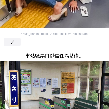
©
ura_panda / reddit
,
©
sleeping.tokyo / instagram
車站驗票口以信任為基礎。