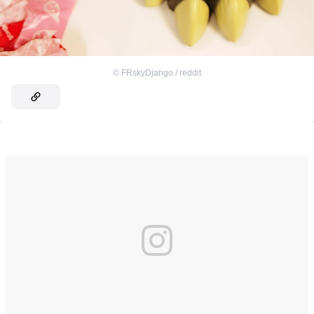
©
FRskyDjango / reddit