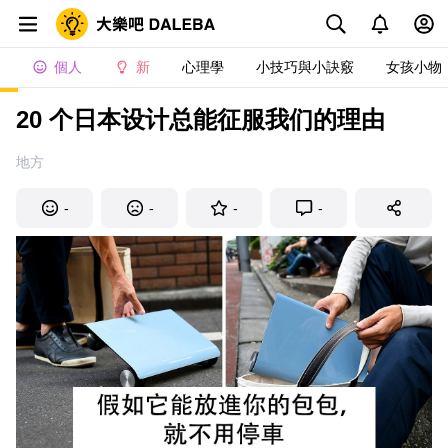
個人
新
心理學
小技巧與小訣竅
女孩小物
20 个日本设计总能征服我们的理由
地方
-
-
-
-