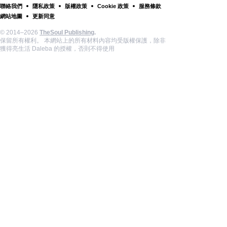
聯絡我們
隱私政策
版權政策
Cookie 政策
服務條款
網站地圖
更新同意
© 2014–2026
TheSoul Publishing
.
保留所有權利。 本網站上的所有材料內容均受版權保護，除非
獲得亮生活 Daleba 的授權，否則不得使用