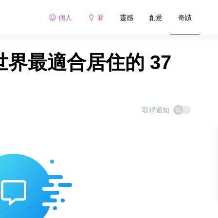
個人
新
靈感
創意
奇蹟
世界最適合居住的 37
取得通知