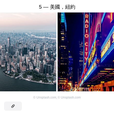
5 — 美國，紐約
©
Unsplash.com
,
©
Unsplash.com