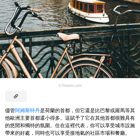
©
Pexels.com
儘管
阿姆斯特丹
是荷蘭的首都，但它還是比巴黎或羅馬等其
他歐洲主要首都還小得多。這賦予了它在其他首都很難具有
的悠閒和獨特的氛圍。住在這裡代表，你可以享受城市設施
帶來的好處，同時也可以享受接地氣的社區市場和餐廳。