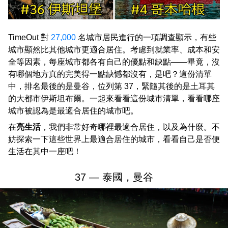
TimeOut 對
27,000
名城市居民進行的一項調查顯示，有些
城市顯然比其他城市更適合居住。考慮到就業率、成本和安
全等因素，每座城市都各有自己的優點和缺點——畢竟，沒
有哪個地方真的完美得一點缺憾都沒有，是吧？這份清單
中，排名最後的是曼谷，位列第 37，緊隨其後的是土耳其
的大都市伊斯坦布爾。一起來看看這份城市清單，看看哪座
城市被認為是最適合居住的城市吧。
在
亮生活
，我們非常好奇哪裡最適合居住，以及為什麼。不
妨探索一下這些世界上最適合居住的城市，看看自己是否便
生活在其中一座吧！
37 — 泰國，曼谷