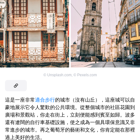
©
Unsplash.com
,
©
Pexels.com
這是一座非常
適合步行
的城市（沒有山丘），這座城可以自
豪地展示它令人驚歎的公共環境。從整個城市的社區花園到
廣場和景觀站，你走在街上，立刻便能感到賓至如歸。波多
還有遼闊的自行車基礎設施，使之成為一個具環保意識又非
常進步的城市。再之葡萄牙的藝術和文化，你肯定能在那裡
過上美好的生活。