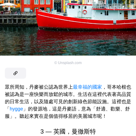
©
Unsplash.com
眾所周知，丹麥被公認為世界上
最幸福的國家
，哥本哈根也
被認為是一座快樂而放鬆的城市。生活在這裡代表著高品質
的日常生活，以及隨處可見的創新綠色節能設施。這裡也是
「
hygge
」的發源地，這是丹麥語，意為「舒適、歡樂、舒
服」。聽起來實在是個值得移居的美麗城市呢！
3 — 英國，曼徹斯特