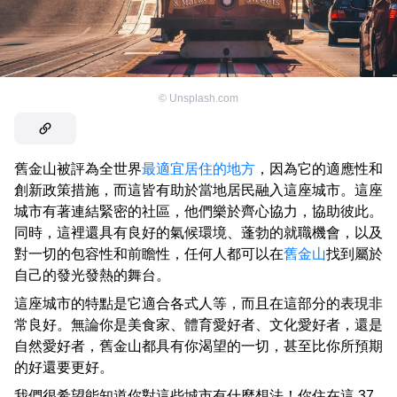
©
Unsplash.com
舊金山被評為全世界
最適宜居住的地方
，因為它的適應性和
創新政策措施，而這皆有助於當地居民融入這座城市。這座
城市有著連結緊密的社區，他們樂於齊心協力，協助彼此。
同時，這裡還具有良好的氣候環境、蓬勃的就職機會，以及
對一切的包容性和前瞻性，任何人都可以在
舊金山
找到屬於
自己的發光發熱的舞台。
這座城市的特點是它適合各式人等，而且在這部分的表現非
常良好。無論你是美食家、體育愛好者、文化愛好者，還是
自然愛好者，舊金山都具有你渴望的一切，甚至比你所預期
的好還要更好。
我們很希望能知道你對這些城市有什麼想法！你住在這 37