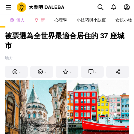
個人
新
心理學
小技巧與小訣竅
女孩小物
被票選為全世界最適合居住的 37 座城
市
地方
-
-
-
-