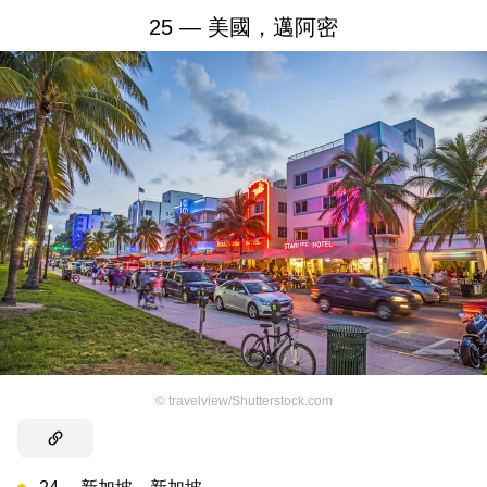
25 — 美國，邁阿密
©
travelview/Shutterstock.com