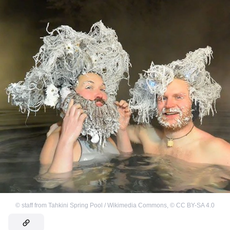
©
staff from Tahkini Spring Pool / Wikimedia Commons
,
©
CC BY-SA 4.0