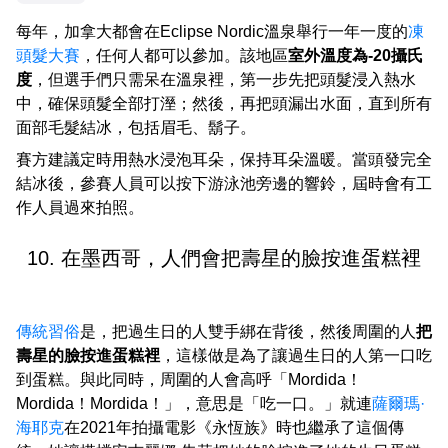
每年，加拿大都會在Eclipse Nordic溫泉舉行一年一度的
凍
頭髮大賽
，任何人都可以參加。該地區
室外溫度為-20攝氏
度
，但選手們只需呆在溫泉裡，第一步先把頭髮浸入熱水
中，確保頭髮全部打溼；然後，再把頭漏出水面，直到所有
面部毛髮結冰，包括眉毛、鬍子。
賽方建議定時用熱水浸泡耳朵，保持耳朵溫暖。當頭發完全
結冰後，參賽人員可以按下游泳池旁邊的響鈴，屆時會有工
作人員過來拍照。
10. 在墨西哥，人們會把壽星的臉按進蛋糕裡
傳統習俗
是，把過生日的人雙手綁在背後，然後周圍的人
把
壽星的臉按進蛋糕裡
，這樣做是為了讓過生日的人第一口吃
到蛋糕。與此同時，周圍的人會高呼「Mordida！
Mordida！Mordida！」，意思是「吃一口。」就連
薩爾瑪·
海耶克
在2021年拍攝電影《永恆族》時也繼承了這個傳