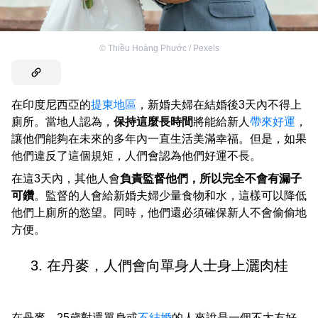
©
Thiều Hoàng Phước / Pexels
在印度尼西亞的
提東地區
，新婚夫婦在結婚後3天內不得上
廁所。當地人認為，
保持這麼長時間
將能給新人
帶來好運
，
讓他們能夠在未來的多年內一直生活美滿幸福。但是，如果
他們違反了這個規矩，人們會認為他們好運不長。
在這3天內，其他人會
負責監督他們，所以完全不會有漏子
可鑽
。監督的人會給新婚夫婦少量食物和水，這樣可以降低
他們上廁所的慾望。同時，他們還必須確保新人不會偷偷地
方便。
3. 在丹麥，人們會向單身人士身上灑肉桂
在丹麥，25歲對還單身或
不結婚
的人來說是一個不太友好