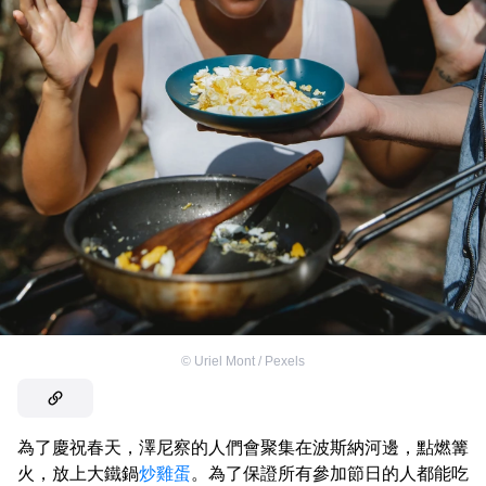
©
Uriel Mont / Pexels
為了慶祝春天，澤尼察的人們會聚集在波斯納河邊，點燃篝
火，放上大鐵鍋
炒雞蛋
。為了保證所有參加節日的人都能吃