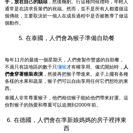
手，放在自己的額頭
，然後鞠躬。行這種問候禮時，年輕人
通常是在請求長輩們的祝福。然而，並不是所有人都遵循這
個傳統，主要取決於一個人在成長過程中是否被教導了做這
個動作。
5. 在泰國，人們會為猴子準備自助餐
每年11月的最後一個星期天，人們會製作豐盛的自助餐，
不過只有該地區的數千只
獼猴
才有權享用。儀式開始時，
人
們會穿著猴裝表演
，然後再把猴子帶進來。桌子上擺有各種
各樣的水果和蔬菜，猴子們可以自由享用任何它們想吃的東
西。
泰國人非常尊重猴子，他們相信猴子能給他們帶來好運。這
份對猴子的熱愛和尊重可以追溯到2000年前。
6. 在德國，人們會在準新娘媽媽的房子裡摔東
西