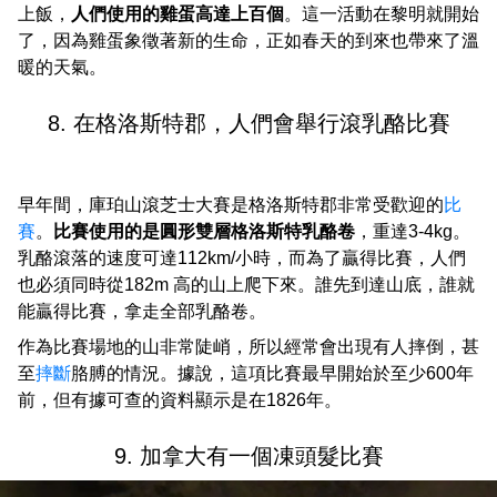
上飯，
人們使用的雞蛋高達上百個
。這一活動在黎明就開始
了，因為雞蛋象徵著新的生命，正如春天的到來也帶來了溫
暖的天氣。
8. 在格洛斯特郡，人們會舉行滾乳酪比賽
早年間，庫珀山滾芝士大賽是格洛斯特郡非常受歡迎的
比
賽
。
比賽使用的是圓形雙層格洛斯特乳酪卷
，重達3-4kg。
乳酪滾落的速度可達112km/小時，而為了贏得比賽，人們
也必須同時從182m 高的山上爬下來。誰先到達山底，誰就
能贏得比賽，拿走全部乳酪卷。
作為比賽場地的山非常陡峭，所以經常會出現有人摔倒，甚
至
摔斷
胳膊的情況。據說，這項比賽最早開始於至少600年
前，但有據可查的資料顯示是在1826年。
9. 加拿大有一個凍頭髮比賽