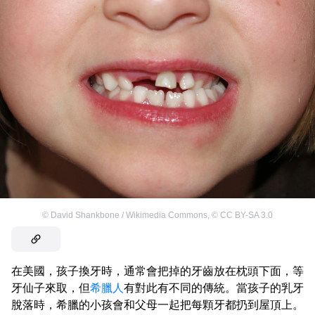
©
David Shankbone / Wikimedia Commons
,
©
CC BY-SA 3.0
在美國，孩子換牙時，通常會把掉的牙齒放在枕頭下面，等
牙仙子來取，但
希臘人
有對此有不同的傳統。當孩子的乳牙
脫落時，希臘的小孩會和父母一起把每顆牙都扔到屋頂上。