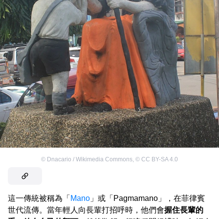
©
Dnacario / Wikimedia Commons
,
©
CC BY-SA 4.0
這一傳統被稱為「
Mano
」或「Pagmamano」，在菲律賓
世代流傳。當年輕人向長輩打招呼時，他們會
握住長輩的