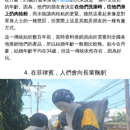
的年齡。因為，他們的朋友會決定
在他們洗澡時，往他們身
上扔肉桂粉
，而水能讓肉桂粘的更緊。雖然這看起來像是對
單身人士的一種懲罰，但實際上這是其戲弄朋友的一種有趣
方式。
這一傳統始於數百年前，當時香料推銷員由於需要到全國各
地推銷他們的產品，所以結婚年齡一般都比較晚。如今在丹
麥，結婚年齡平均在34歲，但這一傳統依然存在，因為好
玩。
4. 在菲律賓，人們會向長輩鞠躬