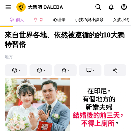
個人
新
心理學
小技巧與小訣竅
女孩小物
來自世界各地、依然被遵循的的10大獨
特習俗
地方
-
-
-
-