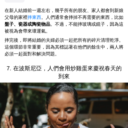
在新人結婚前一週左右，幾乎所有的朋友、家人都會到新娘
父母的家裡
摔東西
。人們通常會摔掉不再需要的東西，比如
盤子、瓷器或陶瓷物品
。不過，不能摔玻璃或鏡子，因為這
被視為會帶來壞運氣。
摔完後，即將結婚的夫婦必須一起把所有的碎片清理乾淨。
這個環節非常重要，因為其標誌著在他們的餘生中，兩人將
必須一起面對和解決問題。
7. 在波斯尼亞，人們會用炒雞蛋來慶祝春天的
到來