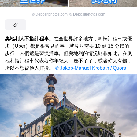
©
Depositphotos.com
,
©
Depositphotos.com
奧地利人不搭計程車
。在全世界許多地方，叫輛計程車或優
步（Uber）都是很常見的事，就算只需要 10 到 15 分鐘的
步行，人們還是習慣搭車。但奧地利的情況則非如此。在奧
地利搭計程車代表著你年紀大，走不了了，或者你太有錢，
所以不想被他人打擾。
© Jakob-Manuel Krobath / Quora