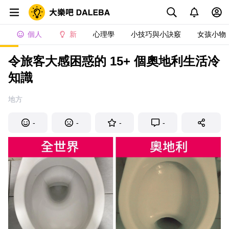
個人
新
心理學
小技巧與小訣竅
女孩小物
令旅客大感困惑的 15+ 個奧地利生活冷
知識
地方
-
-
-
-