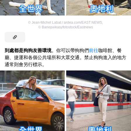
©
Jean-Michel Labat / ardea.com/EAST NEWS
,
©
Banepx/easyfotostock/Eastnews
到處都是狗狗友善環境
。你可以帶狗狗們
前往
咖啡館、餐
廳、捷運和各個公共場所和大眾交通。禁止狗狗進入的地方
通常則會另行標示。