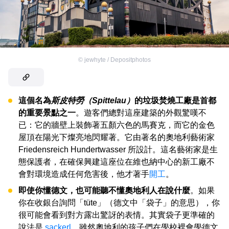
©
jewhyte / Depositphotos
這個名為
斯皮特勞（Spittelau）
的垃圾焚燒工廠是首都
的重要景點之一
。遊客們總對這座建築的外觀驚嘆不
已：它的牆壁上裝飾著五顏六色的馬賽克，而它的金色
屋頂在陽光下燦亮地閃耀著。它由著名的奧地利藝術家
Friedensreich Hundertwasser 所設計。這名藝術家是生
態保護者，在確保興建這座位在維也納中心的新工廠不
會對環境造成任何危害後，他才著手
開工
。
即使你懂德文，也可能聽不懂奧地利人在說什麼
。如果
你在收銀台詢問「tüte」（德文中「袋子」的意思），你
很可能會看到對方露出驚訝的表情。其實袋子更準確的
說法是
sackerl
。雖然奧地利的孩子們在學校裡會學德文