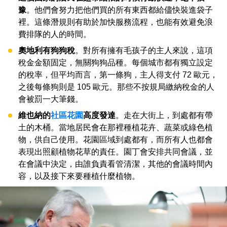
豫
。他們會努力把他們買的所有東西都給儘快裝進袋子
裡。這條潛規則有助於加快服務流程，也能有效避免浪
費排隊的人的時間。
奧地利有狗狗稅
。對所有擁有毛孩子的主人來說，這項
稅金金額固定，無關狗狗品種。每個城市都有獨立設定
的稅率，但平均而言，第一條狗，主人得支付 72 歐元，
之後每條狗則是 105 歐元。那些不按規局繳納稅金的人
會被罰一大筆錢。
維也納的
社區花園
高度發達
。走在大街上，到處都有帶
土的木桶。當地居民會在那裡種植花卉、蔬菜或綠色植
物，供自己使用。花園區域到處都有，而所有人也都會
表現出照顧植物花草的責任。園丁會安排共同會議，並
在會議中決定，由誰負責看管清潔，其他的會議時間內
容，以及接下來要種植什麼植物。