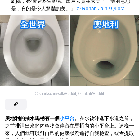
劇院，整個便傻在當場。因為它實在太美了。我的意思
是，真的是令人驚豔的美。」
© Rohan Jain / Quora
©
sharkscanwalk/Reddit
,
©
nakhli/Reddit
奧地利的抽水馬桶有一個
小平台
。在水被沖進下水道之前，
之前排泄出來的內容物會停留在馬桶內的小平台上。這樣一
來，人們就可以對自己的健康狀況進行自我檢查，或者提取