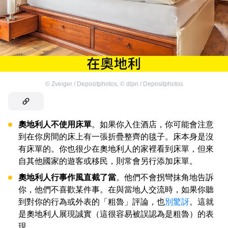
©
Zveiger / Depositphotos
,
©
dlpn / Depositphotos
奧地利人不使用床單
。如果你入住酒店，你可能會注意
到在你房間的床上有一張折疊整齊的毯子。床本身是沒
有床單的。你也很少在奧地利人的家裡看到床單，但來
自其他國家的遊客或移民，則常會另行添加床單。
奧地利人行事作風直截了當
。他們不會拐彎抹角地告訴
你，他們不喜歡某件事。在與當地人交流時，如果你聽
到對你的行為或外表的「粗魯」評論，也
別驚訝
。這就
是奧地利人展現誠實（這很容易被誤認為是粗魯）的表
現。