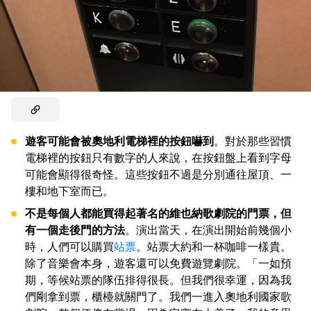
遊客可能會被奧地利電梯裡的按鈕嚇到
。對於那些習慣
電梯裡的按鈕只有數字的人來說，在按鈕盤上看到字母
可能會顯得很奇怪。這些按鈕不過是分別通往屋頂、一
樓和地下室而已。
不是每個人都能買得起著名的維也納歌劇院的門票，但
有一個走後門的方法
。演出當天，在演出開始前幾個小
時，人們可以購買
站票
。站票大約和一杯咖啡一樣貴。
除了音樂會本身，遊客還可以免費遊覽劇院。「一如預
期，等候站票的隊伍排得很長。但我們很幸運，因為我
們剛拿到票，櫃檯就關門了。我們一進入奧地利國家歌