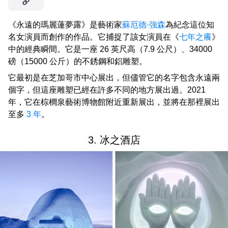
《永遠的瑪麗蓮夢露》是藝術家
蘇厄德·強森
為紀念這位知
名女演員而創作的作品。它捕捉了該女演員在《
七年之癢
》
中的經典瞬間。它是一座 26 英尺高（7.9 公尺）、34000
磅（15000 公斤）的不銹鋼和鋁雕塑。
它最初是在芝加哥市中心展出，但儘管它的名字包含永遠兩
個字，但這座雕塑已經在許多不同的地方展出過。2021
年，它在棕櫚泉藝術博物館附近重新展出，並將在那裡展出
至多
3 年
。
3. 冰之酒店