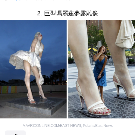
2. 巨型瑪麗蓮夢露雕像
MAVRIXONLINE.COM/EAST NEWS
,
Polaris/East News