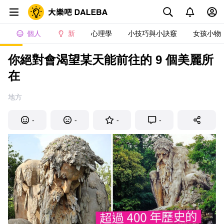
個人
新
心理學
小技巧與小訣竅
女孩小物
你絕對會渴望某天能前往的 9 個美麗所
在
地方
-
-
-
-