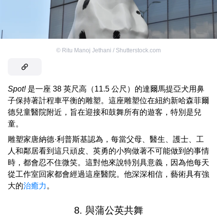
©
Ritu Manoj Jethani / Shutterstock.com
Spot!
是一座 38 英尺高（11.5 公尺）的達爾馬提亞犬用鼻
子保持著計程車平衡的雕塑。這座雕塑位在紐約新哈森菲爾
德兒童醫院附近，旨在迎接和鼓舞所有的遊客，特別是兒
童。
雕塑家唐納德·利普斯基認為，每當父母、醫生、護士、工
人和鄰居看到這只頑皮、英勇的小狗做著不可能做到的事情
時，都會忍不住微笑。這對他來說特別具意義，因為他每天
從工作室回家都會經過這座醫院。他深深相信，藝術具有強
大的
治癒力
。
8. 與蒲公英共舞