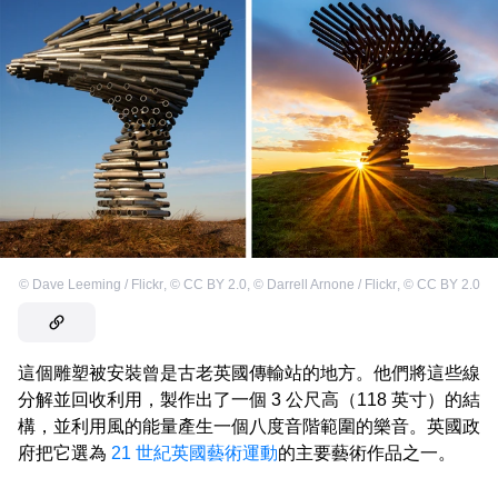
©
Dave Leeming / Flickr
,
©
CC BY 2.0
,
©
Darrell Arnone / Flickr
,
©
CC BY 2.0
這個雕塑被安裝曾是古老英國傳輸站的地方。他們將這些線
分解並回收利用，製作出了一個 3 公尺高（118 英寸）的結
構，並利用風的能量產生一個八度音階範圍的樂音。英國政
府把它選為
21 世紀英國藝術運動
的主要藝術作品之一。