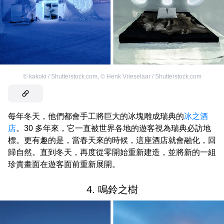
©
kakoki / Shutterstock.com
,
©
Henk Vrieselaar / Shutterstock.com
每年冬天，他們都會手工將巨大的冰塊雕成瑞典的
冰之酒
店
。30 多年來，它一直被世界各地的遊客視為瑞典必訪地
標。更有趣的是，當春天來的時候，這座酒店就會融化，回
歸自然。直到冬天，再度從零開始重新建造，並將新的一組
珍貴畫面在遊客面前重新展開。
4. 鳴鈴之樹