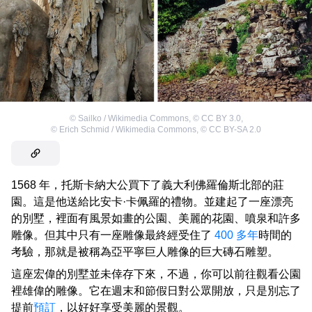
©
Sailko / Wikimedia Commons
,
©
CC BY 3.0
,
©
Erich Schmid / Wikimedia Commons
,
©
CC BY-SA 2.0
1568 年，托斯卡納大公買下了義大利佛羅倫斯北部的莊
園。這是他送給比安卡·卡佩羅的禮物。並建起了一座漂亮
的別墅，裡面有風景如畫的公園、美麗的花園、噴泉和許多
雕像。但其中只有一座雕像最終經受住了
400 多年
時間的
考驗，那就是被稱為亞平寧巨人雕像的巨大磚石雕塑。
這座宏偉的別墅並未倖存下來，不過，你可以前往觀看公園
裡雄偉的雕像。它在週末和節假日對公眾開放，只是別忘了
提前
預訂
，以好好享受美麗的景觀。