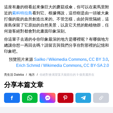
這座有趣的樹看起來像巨大的蘑菇或傘，你可以在索馬里附
近的
索科特拉島
看到它。根據傳說，這些樹是由一頭被大象
打傷的龍的血所創造出來的。不管怎樣，由於與世隔絕，這
座島保留了它原始的自然美景，以及它天然的動植物群，任
何遊客絕對都會對此畫面印象深刻。
你這輩子去過的令你印象最深的地方是哪裡呢？有哪個地方
總讓你想一再回去嗎？請留言與我們分享你對那裡的記憶和
印象吧。
預覽照片來源
Sailko / Wikimedia Commons
,
CC BY 3.0
,
Erich Schmid / Wikimedia Commons
,
CC BY-SA 2.0
亮生活 Daleba
/
地方
/
你絕對會渴望某天能前往的 9 個美麗所在
分享本篇文章