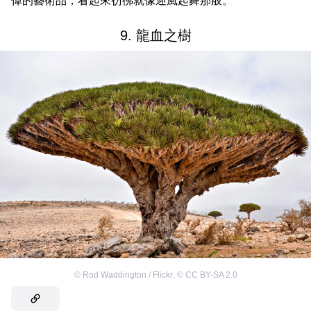
偉的藝術品，看起來彷彿就像迎風起舞那般。
9. 龍血之樹
©
Rod Waddington / Flickr
,
©
CC BY-SA 2.0