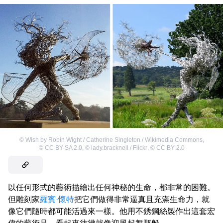
©
Wish by Robin Wight / Catherine Singleton / Wikimedia Commons
,
©
CC BY-SA 2.0
,
©
lady.bracknell / Flickr
,
©
CC BY 2.0
以任何形式的藝術描繪出任何神秘的生命，都非常的困難。
但雕刻家
羅賓·懷特
把它們做得非常逼真且充滿生命力，就
像它們隨時都可能活過來一樣。他用不銹鋼絲製作出這套宏