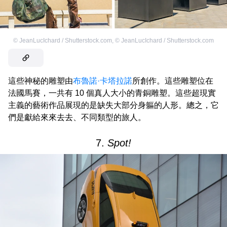
©
JeanLucIchard / Shutterstock.com
,
©
JeanLucIchard / Shutterstock.com
這些神秘的雕塑由
布魯諾·卡塔拉諾
所創作。這些雕塑位在
法國馬賽，一共有 10 個真人大小的青銅雕塑。這些超現實
主義的藝術作品展現的是缺失大部分身軀的人形。總之，它
們是獻給來來去去、不同類型的旅人。
7.
Spot!