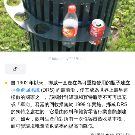
©
idunnomy*** / Reddit
自 1902 年以來，挪威一直走在為可重複使用的瓶子建立
押金退回系統
(DRS) 的最前沿，使其成為世界上最早這
樣做的國家之一。該國針對罐頭和寳特瓶等不可再填充
或「單向」容器的回收措施於 1999 年實施。挪威 DRS
的獨特之處在於，它是由飲料和雜貨零售行業自願創建
的。如今，飲料生產商對所有一次性容器徵收基本稅，
而可變環境稅隨著返還率的提高而降低。