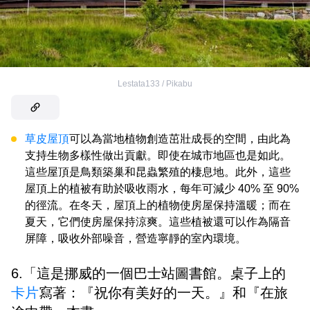
Lestata133 / Pikabu
草皮屋頂
可以為當地植物創造茁壯成長的空間，由此為
支持生物多樣性做出貢獻。即使在城市地區也是如此。
這些屋頂是鳥類築巢和昆蟲繁殖的棲息地。此外，這些
屋頂上的植被有助於吸收雨水，每年可減少 40% 至 90%
的徑流。在冬天，屋頂上的植物使房屋保持溫暖；而在
夏天，它們使房屋保持涼爽。這些植被還可以作為隔音
屏障，吸收外部噪音，營造寧靜的室內環境。
6.「這是挪威的一個巴士站圖書館。桌子上的
卡片
寫著：『祝你有美好的一天。』和『在旅