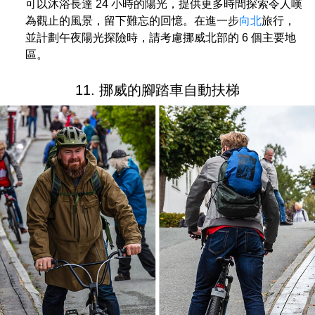
可以沐浴長達 24 小時的陽光，提供更多時間探索令人嘆
為觀止的風景，留下難忘的回憶。在進一步
向北
旅行，
並計劃午夜陽光探險時，請考慮挪威北部的 6 個主要地
區。
11. 挪威的腳踏車自動扶梯