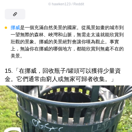
©
hawken123 / Reddit
挪威
是一個充滿自然美景的國家。從風景如畫的城市到
一望無際的森林、峽灣和山脈，無需走太遠就能欣賞到
壯觀的景象。挪威的美景絕對會讓你嘆為觀止。事實
上，無論你在挪威的哪個地方，都能欣賞到無處不在的
美景。
15.「在挪威，回收瓶子/罐頭可以獲得少量資
金。它們通常由窮人或無家可歸者收集。」