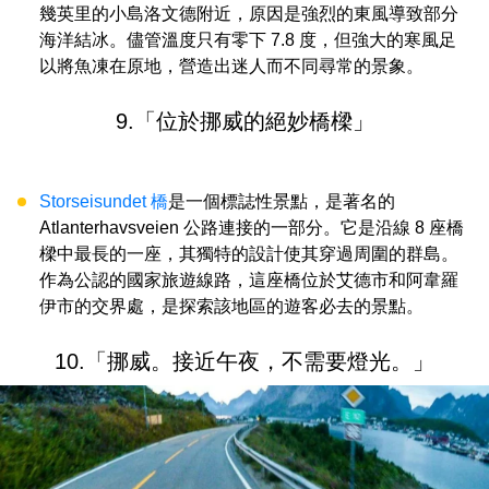
幾英里的小島洛文德附近，原因是強烈的東風導致部分
海洋結冰。儘管溫度只有零下 7.8 度，但強大的寒風足
以將魚凍在原地，營造出迷人而不同尋常的景象。
9.「位於挪威的絕妙橋樑」
Storseisundet 橋
是一個標誌性景點，是著名的
Atlanterhavsveien 公路連接的一部分。它是沿線 8 座橋
樑中最長的一座，其獨特的設計使其穿過周圍的群島。
作為公認的國家旅遊線路，這座橋位於艾德市和阿韋羅
伊市的交界處，是探索該地區的遊客必去的景點。
10.「挪威。接近午夜，不需要燈光。」