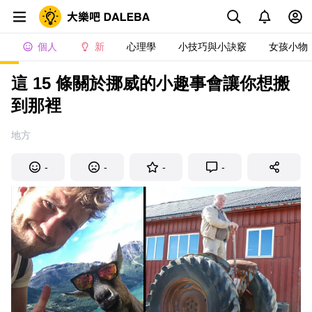
個人
新
心理學
小技巧與小訣竅
女孩小物
這 15 條關於挪威的小趣事會讓你想搬
到那裡
地方
-
-
-
-