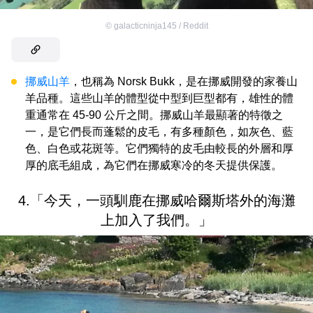
©
galacticninja145 / Reddit
挪威山羊
，也稱為 Norsk Bukk，是在挪威開發的家養山
羊品種。這些山羊的體型從中型到巨型都有，雄性的體
重通常在 45-90 公斤之間。挪威山羊最顯著的特徵之
一，是它們長而蓬鬆的皮毛，有多種顏色，如灰色、藍
色、白色或花斑等。它們獨特的皮毛由較長的外層和厚
厚的底毛組成，為它們在挪威寒冷的冬天提供保護。
4.「今天，一頭馴鹿在挪威哈爾斯塔外的海灘
上加入了我們。」