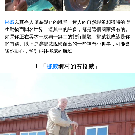
挪威
以其令人嘆為觀止的風景、迷人的自然現象和獨特的野
生動物而聞名世界，這其中的許多，都是這個國家獨有的。
如果你正在尋求一次獨一無二的旅行體驗，挪威就應該是你
的首選。以下是讓挪威脫穎而出的一些神奇小趣事，可能會
讓你動心，預訂飛往挪威的航班。
1.「
挪威
鄉村的賽格威」