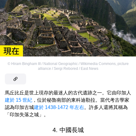
©
Hiram Bingham III / National Geographic / Wikimedia Commons
,
picture
alliance / Sergi Rebored / East News
馬丘比丘是世上現存的最迷人的古代遺跡之一。它由印加人
建於 15 世紀
，位於秘魯南部的東科迪勒拉。當代考古學家
認為印加古城
建於 1438-1472 年左右
。許多人還將其稱為
「印加失落之城」。
4. 中國長城