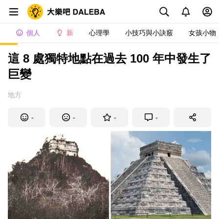
個人
新
心理學
小技巧與小訣竅
女孩小物
這 8 處獨特地點在過去 100 年中發生了
巨變
地方
-
-
-
-