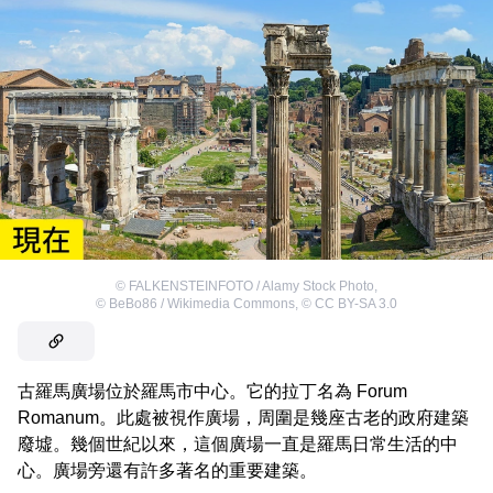
©
FALKENSTEINFOTO / Alamy Stock Photo
,
©
BeBo86 / Wikimedia Commons
,
©
CC BY-SA 3.0
古羅馬廣場位於羅馬市中心。它的拉丁名為 Forum
Romanum。此處被視作廣場，周圍是幾座古老的政府建築
廢墟。幾個世紀以來，這個廣場一直是羅馬日常生活的中
心。廣場旁還有許多著名的重要建築。