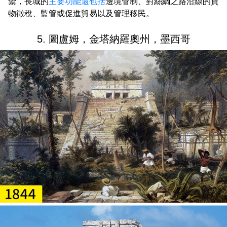
禦，長城的
主要功能還包括
邊境管制、對絲綢之路沿線的貨
物徵稅、監管或促進貿易以及管理移民。
5. 圖盧姆，金塔納羅奧州，墨西哥