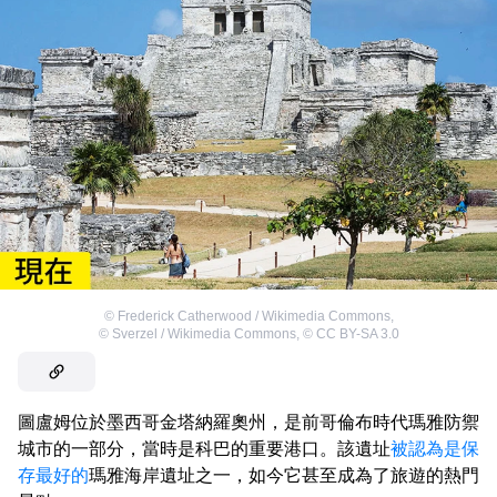
©
Frederick Catherwood / Wikimedia Commons
,
©
Sverzel / Wikimedia Commons
,
©
CC BY-SA 3.0
圖盧姆位於墨西哥金塔納羅奧州，是前哥倫布時代瑪雅防禦
城市的一部分，當時是科巴的重要港口。該遺址
被認為是保
存最好的
瑪雅海岸遺址之一，如今它甚至成為了旅遊的熱門