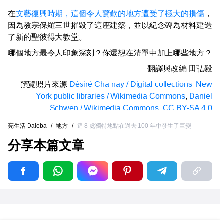
在
文藝復興時期，這個令人驚歎的地方遭受了極大的損傷
，
因為教宗保羅三世摧毀了這座建築，並以紀念碑為材料建造
了新的聖彼得大教堂。
哪個地方最令人印象深刻？你還想在清單中加上哪些地方？
翻譯與改編
田弘毅
預覽照片來源
Désiré Charnay / Digital collections, New
York public libraries / Wikimedia Commons
,
Daniel
Schwen / Wikimedia Commons
,
CC BY-SA 4.0
亮生活 Daleba
/
地方
/
這 8 處獨特地點在過去 100 年中發生了巨變
分享本篇文章