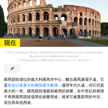
©
The Colosseum, Rome / Abraham-Louis-Rodolphe Ducros / Metropolitan
Museum of Art / Wikimedia Commons
,
©
FeaturedPics / Wikimedia Commons
,
©
CC BY-SA 4.0
羅馬競技場位於義大利羅馬市中心，離古羅馬廣場不遠。它
是
有史以來最大的圓形露天劇場
，儘管年代久遠，但它仍是
最大的一座。羅馬競技場最初被用於娛樂，在中世紀前期便
不再將羅馬競技場用在娛樂用途。後來它被重新用於作坊、
居住和其他用途。