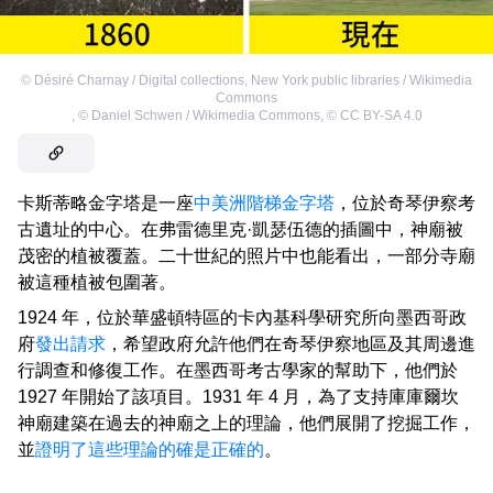
©
Désiré Charnay / Digital collections, New York public libraries / Wikimedia
Commons
,
©
Daniel Schwen / Wikimedia Commons
,
©
CC BY-SA 4.0
卡斯蒂略金字塔是一座
中美洲階梯金字塔
，位於奇琴伊察考
古遺址的中心。在弗雷德里克·凱瑟伍德的插圖中，神廟被
茂密的植被覆蓋。二十世紀的照片中也能看出，一部分寺廟
被這種植被包圍著。
1924 年，位於華盛頓特區的卡內基科學研究所向墨西哥政
府
發出請求
，希望政府允許他們在奇琴伊察地區及其周邊進
行調查和修復工作。在墨西哥考古學家的幫助下，他們於
1927 年開始了該項目。1931 年 4 月，為了支持庫庫爾坎
神廟建築在過去的神廟之上的理論，他們展開了挖掘工作，
並
證明了這些理論的確是正確的
。