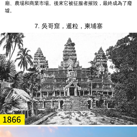
廟、農場和商業市場。後來它被征服者摧毀，最終成為了廢
墟。
7. 吳哥窟，暹粒，柬埔寨