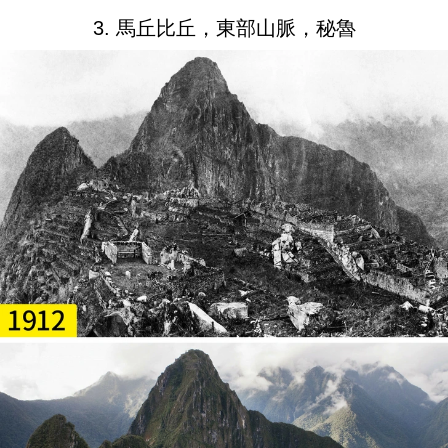
3. 馬丘比丘，東部山脈，秘魯