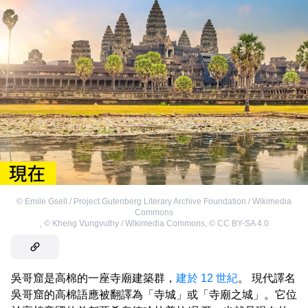
©
Emile Gsell / Project Gutenberg Literary Archive Foundation / Wikimedia
Commons
,
©
Kheng Vungvuthy / Wikimedia Commons
,
©
CC BY-SA 4.0
吳哥窟是高棉的一座寺廟建築群，
建於 12 世紀
。 現代譯名
吳哥窟的高棉語應被翻譯為「寺城」或「寺廟之城」。它位