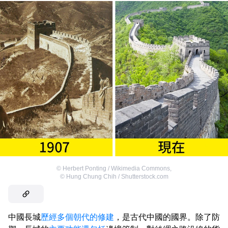
©
Herbert Ponting / Wikimedia Commons
,
©
Hung Chung Chih / Shutterstock.com
中國長城
歷經多個朝代的修建
，是古代中國的國界。除了防