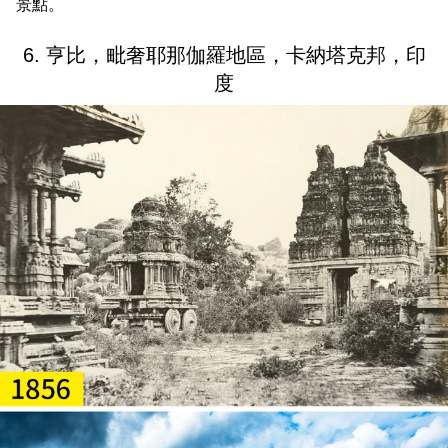
景點。
6. 亨比，毗奢耶那伽羅地區，卡納塔克邦，印
度