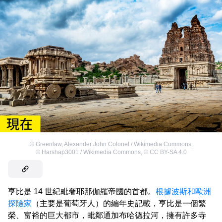
©
Greenlaw, Alexander John Colonel / Wikimedia Commons
,
©
Harshap3001 / Wikimedia Commons
,
©
CC BY-SA 4.0
亨比是 14 世紀毗奢耶那伽羅帝國的首都。
根據波斯和歐洲
探險家
（主要是葡萄牙人）的編年史記載，亨比是一個繁
榮、富裕的巨大都市，毗鄰通加布哈德拉河，擁有許多寺