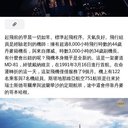
起飛前的早晨一切如常。標準起飛程序。天氣良好。飛行組
員是經驗老到的機師：擁有超過8,000小時飛行時數的44歲
丹麥籍機長，與來自挪威、時數3,000小時的34歲副機長。
有什麼會出錯的呢？飛機本身幾乎是全新的。這是一架麥道
MD-81，綽號戴納維京，在1991年3月16日進行首航。在命
運轉折的這一天，這架飛機僅僅服務了9個月。機上有122
名乘客與7名機組員。斯堪地那維亞航空751航班是往來於
瑞士斯德哥爾摩與波蘭華沙的定期航班，途中還會停靠丹麥
的哥本哈根。