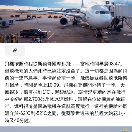
飛機按照時程從斯德哥爾摩起飛——當地時間早晨08:47。
但飛機裡的人們此時已經註定沒命了。這一切都是因為起飛
前的一連串鳥事。事情起於前一晚。飛機從蘇黎世飛抵斯德
哥爾摩，時間是晚上10:09。飛機在登機門外待了一晚。天
氣很冷，溫度掉到1˚C，瀕臨結冰。讓情況更糟的是在飛行
中冷卻的那2,700公斤冰冰涼燃料，還留在位於機翼的油箱
裡。燃料很冷是因為飛機在巡航高度飛行，這裡的機艙外氣
溫介於-62˚C到-52˚C之間。從蘇黎世過來的航程大約花1小
時又40分鐘。