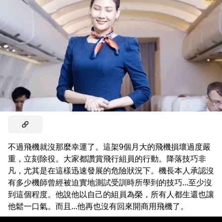
不過飛機就沒那麼幸運了。這架9個月大的飛機損壞過度嚴
重，立刻除役。大家都讚賞飛行組員的行動。降落技巧非
凡，尤其是在這樣迅速發展的危險狀況下。機長本人承認沒
有多少機師曾經被迫實地測試受訓時所學到的技巧...至少沒
到這個程度。他說他以自己的組員為榮，所有人都生還也讓
他鬆一口氣。而且...他再也沒有回來開商用飛機了。