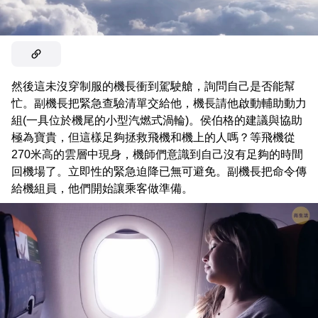
然後這未沒穿制服的機長衝到駕駛艙，詢問自己是否能幫
忙。副機長把緊急查驗清單交給他，機長請他啟動輔助動力
組(一具位於機尾的小型汽燃式渦輪)。侯伯格的建議與協助
極為寶貴，但這樣足夠拯救飛機和機上的人嗎？等飛機從
270米高的雲層中現身，機師們意識到自己沒有足夠的時間
回機場了。立即性的緊急迫降已無可避免。副機長把命令傳
給機組員，他們開始讓乘客做準備。