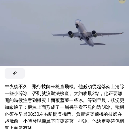
午夜後不久，飛行技師來檢查飛機。他必須從起落架上清除
一些小碎冰，否則就沒辦法檢查。大約凌晨2點，他正要離
開的時候注意到機翼上面覆蓋著一些冰。等到早晨，狀況更
加嚴峻了：機翼上面形成了一層幾乎看不見的透明冰。飛機
必須在早晨08:30左右離開登機門。負責這架飛機的技師在
起飛前一小時發現機翼下面覆蓋著一些冰。他決定要確保機
翼上面沒有冰。