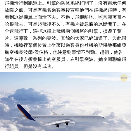
飛機滑行到跑道上。引擎的防冰系統打開了，沒有顯示任何
故障之處。可是有幾名乘客事後宣稱他們在飛機起飛時，有
看到冰從機翼上面滑下去。不過，飛機離地，照常朝著哥本
哈根飛去。可是起飛後不久，有幾片被忽略的冰斷開了。在
全速飛行下，這些冰撞上飛機兩側機尾的引擎，損毀了葉
片。這導致一系列的突波。其餘的大家已經知道了。與此同
時，機艙裡某個位置上坐著以乘客身份登機的斯堪地那維亞
航空機長波爾·侯伯格，他注意到事情不對勁。起初，他告
知坐在後方折疊椅上的空服員，右引擎突波。她企圖聯絡飛
行組員，但是沒有成功。