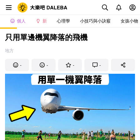
個人
新
心理學
小技巧與小訣竅
女孩小物
只用單邊機翼降落的飛機
地方
-
-
-
-