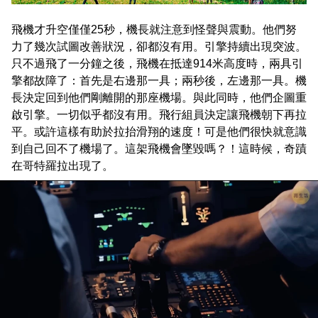
飛機才升空僅僅25秒，機長就注意到怪聲與震動。他們努
力了幾次試圖改善狀況，卻都沒有用。引擎持續出現突波。
只不過飛了一分鐘之後，飛機在抵達914米高度時，兩具引
擎都故障了：首先是右邊那一具；兩秒後，左邊那一具。機
長決定回到他們剛離開的那座機場。與此同時，他們企圖重
啟引擎。一切似乎都沒有用。飛行組員決定讓飛機朝下再拉
平。或許這樣有助於拉抬滑翔的速度！可是他們很快就意識
到自己回不了機場了。這架飛機會墜毀嗎？！這時候，奇蹟
在哥特羅拉出現了。