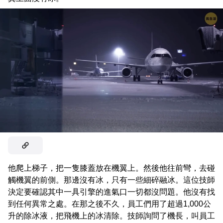
他爬上梯子，把一隻膝蓋放在機翼上。然後他往前彎，去碰
觸機翼的前側。那邊沒有冰，只有一些細碎融冰。這位技師
決定要確認其中一具引擎的進氣口一切都沒問題。他沒有找
到任何異常之處。在那之後不久，員工們用了超過1,000公
升的除冰液，把飛機上的冰清除。技師詢問了機長，叫員工