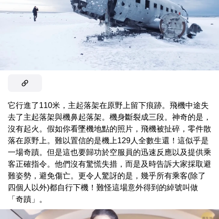
它行進了110米，主起落架在原野上留下痕跡。飛機中途失
去了主起落架與機鼻起落架。機身斷裂成三段。神奇的是，
沒有起火。假如你看墜機地點的照片，飛機被扯碎，零件散
落在原野上。難以置信的是機上129人全數生還！這似乎是
一場奇蹟。但是這也要歸功於空服員的迅速反應以及提供乘
客正確指令。他們沒有驚慌失措，而是及時告訴大家採取避
難姿勢，避免傷亡。更令人驚訝的是，幾乎所有乘客(除了
四個人以外)都自行下機！難怪這場意外得到的綽號叫做
「奇蹟」。