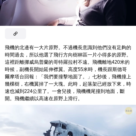
飛機的北邊有一大片原野。不過機長意識到他們沒有足夠的
時間過去，所以他選了飛行方向樹林區一片小得多的原野。
這裡距離挪威烏普蘭的哥特羅拉村不遠。飛機離地420米的
時候，副機長開始延伸襟翼。高度55米時，機長跟斯德哥
爾摩塔台回報：「我們要撞擊地面了。」七秒後，飛機撞上
幾棵樹，右機翼掉了一大塊。此時，起落架已經放下來，時
速也減到224公里了。一會兒後，飛機機尾撞到地面，斷
開。飛機繼續以高速在原野上滑行。